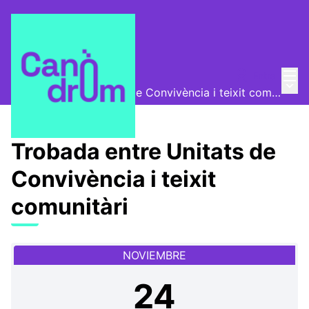
Menú
Entra
📅 Encuentros
/
Menú 
Trobada entre Unitats de Convivència i teixit comunitàri
Trobada entre Unitats de
Convivència i teixit
comunitàri
NOVIEMBRE
24