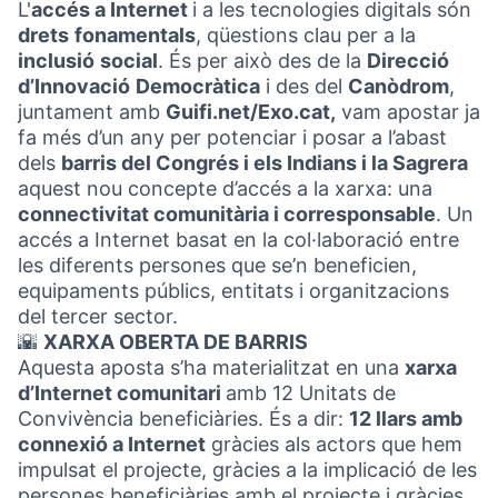
L'
accés a Internet
i a les tecnologies digitals són
drets
fonamentals
, qüestions clau per a la
inclusió
social
. És per això des de la
Direcció
d’Innovació
Democràtica
i des del
Canòdrom
,
juntament amb
Guifi.net/Exo.cat,
vam apostar ja
fa més d’un any per potenciar i posar a l’abast
dels
barris del Congrés i els Indians i la Sagrera
aquest nou concepte d’accés a la xarxa: una
connectivitat comunitària i corresponsable
. Un
accés a Internet basat en la col·laboració entre
les diferents persones que se’n beneficien,
equipaments públics, entitats i organitzacions
del tercer sector.
🌇
XARXA OBERTA DE BARRIS
Aquesta aposta s’ha materialitzat en una
xarxa
d’Internet comunitari
amb 12 Unitats de
Convivència beneficiàries. És a dir:
12 llars amb
connexió a Internet
gràcies als actors que hem
impulsat el projecte, gràcies a la implicació de les
persones beneficiàries amb el projecte i gràcies