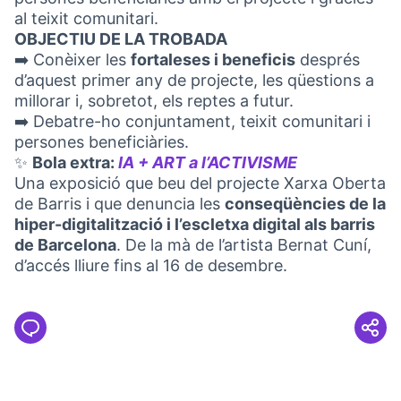
al teixit comunitari.
OBJECTIU DE LA TROBADA
➡️ Conèixer les
fortaleses i beneficis
després
d’aquest primer any de projecte, les qüestions a
millorar i, sobretot, els reptes a futur.
➡️ Debatre-ho conjuntament, teixit comunitari i
persones beneficiàries.
✨
Bola extra:
IA + ART a l’ACTIVISME
(Abrir en una
Una exposició que beu del projecte Xarxa Oberta
de Barris i que denuncia les
conseqüències de la
hiper-digitalització i l’escletxa digital als barris
de Barcelona
. De la mà de l’artista Bernat Cuní,
d’accés lliure fins al 16 de desembre.