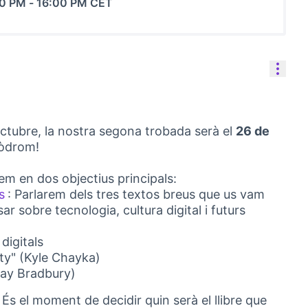
00 PM
-
16:00 PM CET
Cont
octubre, la nostra segona trobada serà el
26 de
òdrom!
em en dos objectius principals:
s
: Parlarem dels tres textos breus que us vam
(Abrir en una pestaña nueva)
 sobre tecnologia, cultura digital i futurs
digitals
ty" (Kyle Chayka)
Ray Bradbury)
!: És el moment de decidir quin serà el llibre que