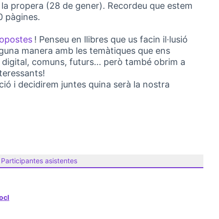
 i la propera (28 de gener). Recordeu que estem
0 pàgines.
opostes
! Penseu en llibres que us facin il·lusió
(Abrir en una pestaña nueva)
alguna manera amb les temàtiques que ens
 digital, comuns, futurs... però també obrim a
teressants!
ció i decidirem juntes quina serà la nostra
Participantes asistentes
ocl