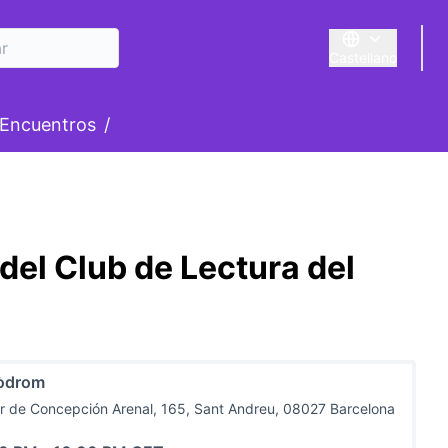
Castellano
Triar la llengua
E
ú de usuario
Encuentros
/
del Club de Lectura del
òdrom
r de Concepción Arenal, 165, Sant Andreu, 08027 Barcelona