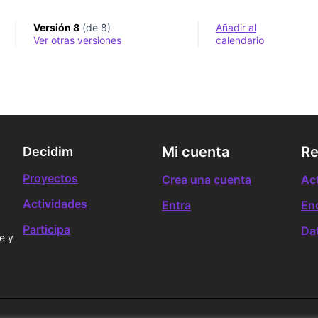
Versión 8
(de 8)
Añadir al
ver otras versiones
calendario
Mi cuenta
Re
Decidim
Proyectos
Crea una cuenta
Ac
Actividades
Entra
En
Participa
Da
e y