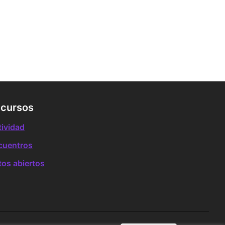
cursos
tividad
cuentros
tos abiertos