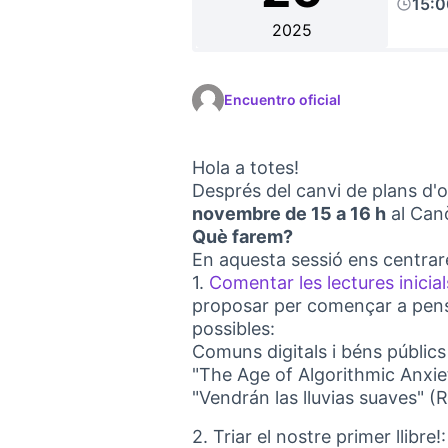
15:
2025
Encuentro oficial
Hola a totes!
Després del canvi de plans d'
novembre de 15 a 16 h
al Can
Què farem?
En aquesta sessió ens centrar
1.
Comentar les lectures inicial
proposar per començar a pensar
possibles:
Comuns digitals i béns públics 
"The Age of Algorithmic Anxie
"Vendrán las lluvias suaves" (
2. Triar el nostre primer llibre