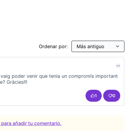
Ordenar por:
 vaig poder venir que tenia un compromís important
re? Gràcies!!!
1
0
a para añadir tu comentario.