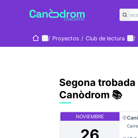
Inicio
Menú principal
Men
/
Proyectos
/
Club de lectura
/
Segona trobada 
Canòdrom 📚
NOVIEMBRE
Can
Carre
26