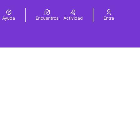
Ayuda
Encuentros
Actividad
Entra
legir el idioma
Choose language