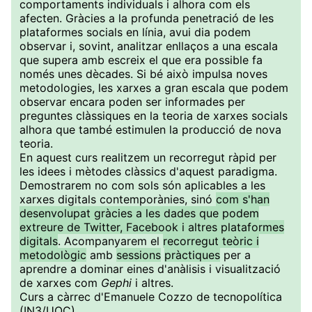
comportaments individuals i alhora com els
afecten. Gràcies a la profunda penetració de les
plataformes socials en línia, avui dia podem
observar i, sovint, analitzar enllaços a una escala
que supera amb escreix el que era possible fa
només unes dècades. Si bé això impulsa noves
metodologies, les xarxes a gran escala que podem
observar encara poden ser informades per
preguntes clàssiques en la teoria de xarxes socials
alhora que també estimulen la producció de nova
teoria.
En aquest curs realitzem un recorregut ràpid per
les idees i mètodes clàssics d'aquest paradigma.
Demostrarem no com sols són aplicables a les
xarxes digitals contemporànies, sinó
com s'han
desenvolupat gràcies a les dades que podem
extreure de Twitter, Facebook i altres plataformes
digitals
. Acompanyarem el
recorregut teòric i
metodològic
amb
sessions
pràctiques
per a
aprendre a dominar eines d'anàlisis i visualització
de xarxes com
Gephi
i altres.
Curs a càrrec d'Emanuele Cozzo de tecnopolítica
(IN3/UOC).