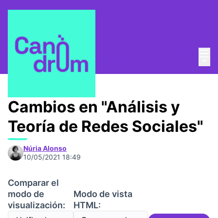
Menú
Entra
Menú 
¿Quienes somos?
/
Escuela Canòdrom
Cambios en "Análisis y
Teoría de Redes Sociales"
Núria Alonso
10/05/2021 18:49
Comparar el
modo de
Modo de vista
visualización:
HTML: