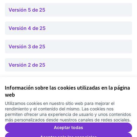
Versión 5 de 25
Versión 4 de 25
Versión 3 de 25
Versión 2 de 25
Versión 1 de 25
Información sobre las cookies utilizadas en la página
web
Utilizamos cookies en nuestro sitio web para mejorar el
Términos y condiciones de uso
rendimiento y el contenido del mismo. Las cookies nos
Configuración de cookies
permiten ofrecer una experiencia de usuario y unos contenidos
Comunitat Canòdrom en Facebook
(Link extern)
Comunitat Canòdrom en Instagram
(Link extern)
Comunitat Canòdrom en YouTube
(Link extern)
Castellano
más personalizados desde nuestros canales de redes sociales.
Triar la llengua
Elegir el idioma
Choose language
Aceptar todas