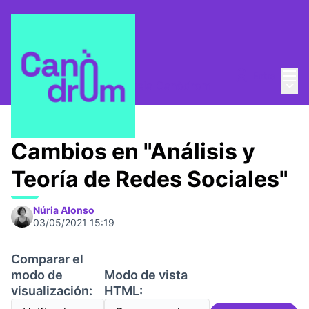
Menú
Entra
Menú 
¿Quienes somos?
/
Escuela Canòdrom
Cambios en "Análisis y
Teoría de Redes Sociales"
Núria Alonso
03/05/2021 15:19
Comparar el
modo de
Modo de vista
visualización:
HTML: