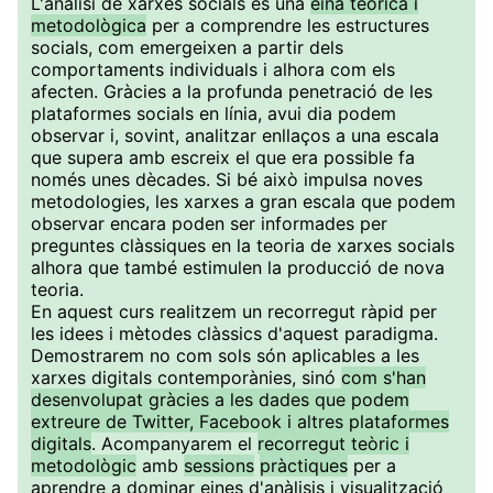
L'anàlisi de xarxes socials és una
eina teòrica i
metodològica
per a comprendre les estructures
socials, com emergeixen a partir dels
comportaments individuals i alhora com els
afecten. Gràcies a la profunda penetració de les
plataformes socials en línia, avui dia podem
observar i, sovint, analitzar enllaços a una escala
que supera amb escreix el que era possible fa
només unes dècades. Si bé això impulsa noves
metodologies, les xarxes a gran escala que podem
observar encara poden ser informades per
preguntes clàssiques en la teoria de xarxes socials
alhora que també estimulen la producció de nova
teoria.
En aquest curs realitzem un recorregut ràpid per
les idees i mètodes clàssics d'aquest paradigma.
Demostrarem no com sols són aplicables a les
xarxes digitals contemporànies, sinó
com s'han
desenvolupat gràcies a les dades que podem
extreure de Twitter, Facebook i altres plataformes
digitals
. Acompanyarem el
recorregut teòric i
metodològic
amb
sessions
pràctiques
per a
aprendre a dominar eines d'anàlisis i visualització