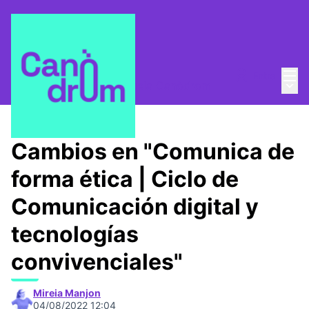
Menú
Entra
Menú 
¿Quienes somos?
/
Escuela Canòdrom
Cambios en "Comunica de
forma ética | Ciclo de
Comunicación digital y
tecnologías
convivenciales"
Mireia Manjon
04/08/2022 12:04