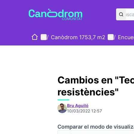
Inicio
Menú principal
Menú de u
/
Canòdrom 1753,7 m2
/
Encue
Cambios en "Tec
resistències"
Bru Aguiló
10/03/2022 12:57
Comparar el modo de visualiz