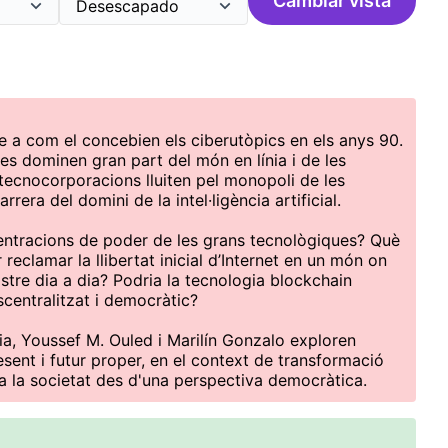
Cambiar vista
e a com el concebien els ciberutòpics en els anys 90.
es dominen gran part del món en línia i de les
tecnocorporacions lluiten pel monopoli de les
rera del domini de la intel·ligència artificial.
ntracions de poder de les grans tecnològiques? Què
 reclamar la llibertat inicial d’Internet en un món on
stre dia a dia? Podria la tecnologia blockchain
centralitzat i democràtic?
a, Youssef M. Ouled i Marilín Gonzalo exploren
esent i futur proper, en el context de transformació
 a la societat des d'una perspectiva democràtica.