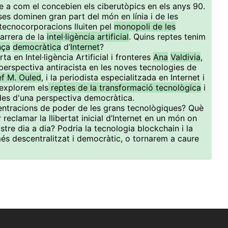
e a com el concebien els ciberutòpics en els anys 90.
es dominen gran part del món en línia i de les
tecnocorporacions lluiten pel
monopoli de les
carrera de la
intel·ligència artificial
. Quins reptes tenim
nça
democràtica
d’
Internet
?
 en Intel·ligència Artificial i fronteres
Ana
Valdivia
,
a perspectiva antiracista en les noves tecnologies de
f M. Ouled
, i la periodista especialitzada en Internet i
explorem els
reptes de la transformació tecnològica
i
des d'una perspectiva democràtica.
ntracions de poder de les grans tecnològiques? Què
 reclamar la llibertat inicial d’Internet en un món on
stre dia a dia? Podria la tecnologia blockchain i la
és descentralitzat i democràtic, o tornarem a caure