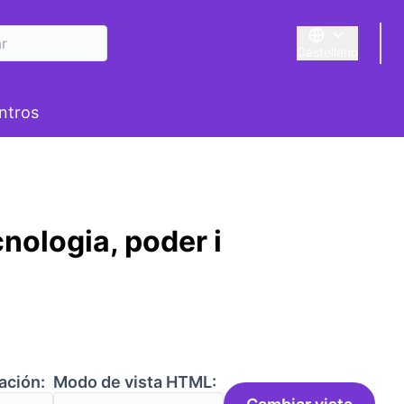
Castellano
Triar la llengua
E
suario
ntros
nologia, poder i
ación:
Modo de vista HTML: