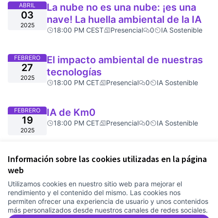
ABRIL
La nube no es una nube: ¡es una
03
nave! La huella ambiental de la IA
2025
18:00 PM CEST
Presencial
0
IA Sostenible
FEBRERO
El impacto ambiental de nuestras
27
tecnologías
2025
18:00 PM CET
Presencial
0
IA Sostenible
FEBRERO
IA de Km0
19
18:00 PM CET
Presencial
0
IA Sostenible
2025
Información sobre las cookies utilizadas en la página
web
Utilizamos cookies en nuestro sitio web para mejorar el
rendimiento y el contenido del mismo. Las cookies nos
permiten ofrecer una experiencia de usuario y unos contenidos
más personalizados desde nuestros canales de redes sociales.