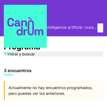
Menú
Entra
De la huella digital a la inteligencia artificial sostenible
Menú 
/
Programa
Programa
Filtrar y buscar
3 encuentros
Actualmente no hay encuentros programados,
pero puedes ver los anteriores.