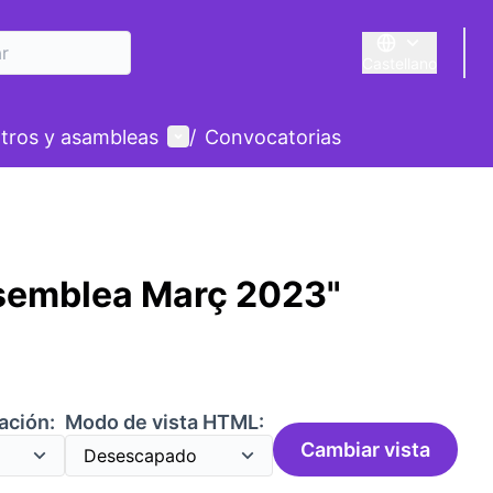
Castellano
Triar la llengua
E
Menú de usuario
tros y asambleas
/
Convocatorias
semblea Març 2023"
ación:
Modo de vista HTML:
Cambiar vista