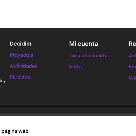
Mi cuenta
Re
Decidim
Proyectos
Crea una cuenta
Ac
Actividades
Entra
En
Participa
Da
e y
ies
la página web