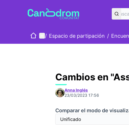
Inicio
Menú principal
/
Espacio de partipación
/
Encuen
Cambios en "As
Anna Inglés
23/03/2023 17:56
Comparar el modo de visualiz