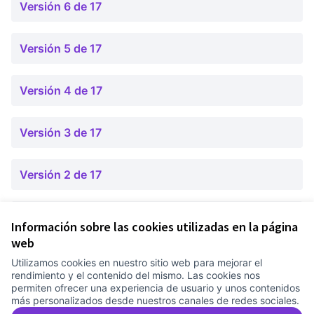
Versión 6 de 17
Versión 5 de 17
Versión 4 de 17
Versión 3 de 17
Versión 2 de 17
Versión 1 de 17
Información sobre las cookies utilizadas en la página
web
Utilizamos cookies en nuestro sitio web para mejorar el
Términos y condiciones de uso
rendimiento y el contenido del mismo. Las cookies nos
Configuración de cookies
permiten ofrecer una experiencia de usuario y unos contenidos
Comunitat Canòdrom en Facebook
(Link extern)
Comunitat Canòdrom en Instagram
(Link extern)
Comunitat Canòdrom en YouTube
(Link extern)
Castellano
más personalizados desde nuestros canales de redes sociales.
Triar la llengua
Elegir el idioma
Choose language