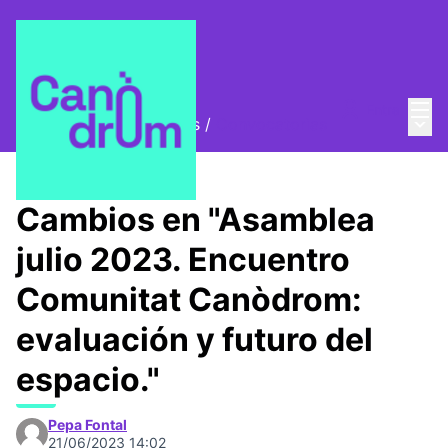
Menú
Entra
Menú 
Encuentros y asambleas
/
Convocatorias
Cambios en "Asamblea
julio 2023. Encuentro
Comunitat Canòdrom:
evaluación y futuro del
espacio."
Pepa Fontal
21/06/2023 14:02