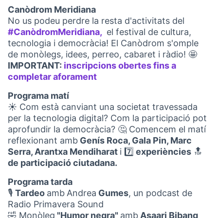
Canòdrom Meridiana
No us podeu perdre la resta d'activitats del
#CanòdromMeridiana,
el festival de cultura,
(Abrir en una pestaña nuev
tecnologia i democràcia! El Canòdrom s'omple
de monòlegs, idees, perreo, cabaret i ràdio! 🤩
IMPORTANT:
inscripcions obertes fins a
completar aforament
(Abrir en una pestaña nueva)
Programa matí
☀️ Com està canviant una societat travessada
per la tecnologia digital? Com la participació pot
aprofundir la democràcia? 🤔 Comencem el matí
reflexionant amb
Genís Roca, Gala Pin, Marc
Serra, Arantxa Mendiharat
i 7️⃣
experiències
🔝
de participació ciutadana.
Programa tarda
🎙
Tardeo
amb
Andrea
Gumes
, un podcast de
Radio Primavera Sound
🤣 Monòleg
"Humor negra"
amb
Asaari Bibang