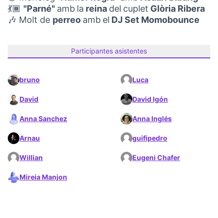
💃🏾
"Parné"
amb
la
reina
del
cuplet
Glòria Ribera
🎶 Molt de
perreo
amb
el
DJ Set Momobounce
Participantes asistentes
bruno
Luca
David
David Igón
Anna Sanchez
Anna Inglés
Arnau
guifipedro
Willian
Eugeni Chafer
Mireia Manjon