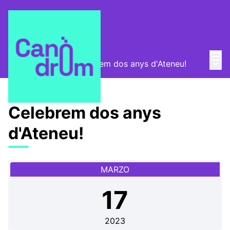
Menú
Entra
Menú 
Convocatorias
/
Celebrem dos anys d'Ateneu!
Celebrem dos anys
d'Ateneu!
MARZO
17
2023