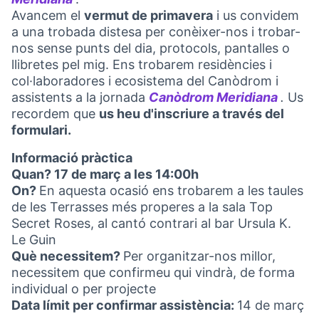
(Abrir en una pestaña nueva)
Avancem el
vermut de primavera
i us convidem
a una trobada distesa per conèixer-nos i trobar-
nos sense punts del dia, protocols, pantalles o
llibretes pel mig. Ens trobarem residències i
col·laboradores i ecosistema del Canòdrom i
assistents a la jornada
Canòdrom Meridiana
.
Us
(Abrir
recordem que
us heu d'inscriure a través del
formulari.
Informació pràctica
Quan? 17 de març a les 14:00h
On?
En aquesta ocasió ens trobarem a les taules
de les Terrasses més properes a la sala Top
Secret Roses, al cantó contrari al bar Ursula K.
Le Guin
Què necessitem?
Per organitzar-nos millor,
necessitem que confirmeu qui vindrà, de forma
individual o per projecte
Data límit per confirmar assistència:
14 de març