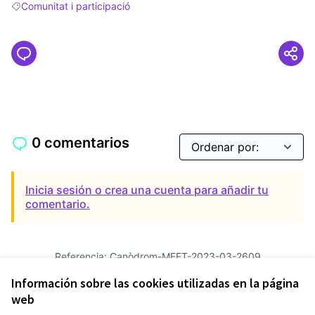
Comunitat i participació
Resultados al filtrar por: Comunitat i participació
0 comentarios
Inicia sesión o crea una cuenta para añadir tu
comentario.
Referencia: Canòdrom-MEET-2023-03-2609
Versión 15
(de 15)
ver otras versiones
Información sobre las cookies utilizadas en la página
Añadir al calendario
web