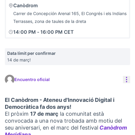
Canòdrom
Carrer de Concepción Arenal 165, El Congrés i els Indians
Terrasses, zona de taules de la dreta
14:00 PM
-
16:00 PM CET
Data límit per confirmar
14 de març!
Con
Encuentro oficial
El Canòdrom - Ateneu d'Innovació Digital i
Democràtica fa dos anys!
El pròxim
17 de març
la comunitat està
convocada a una nova trobada amb motiu del
seu aniversari, en el marc del festival
Canòdrom
Meridiana
.