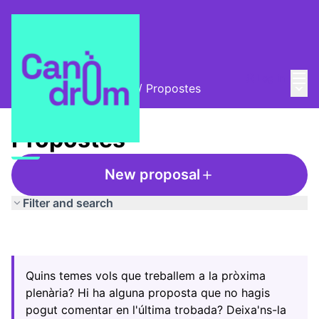
Mai
Log in
Main
Trobades i assemblees
/
Propostes
Propostes
New proposal
Filter and search
Quins temes vols que treballem a la pròxima
plenària? Hi ha alguna proposta que no hagis
pogut comentar en l'última trobada? Deixa'ns-la