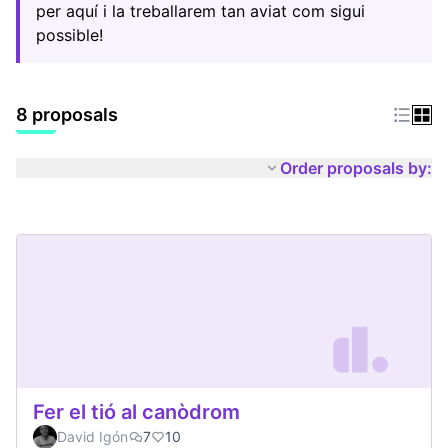
per aquí i la treballarem tan aviat com sigui
possible!
8 proposals
Order proposals by:
Fer el tió al canòdrom
David Igón
7
10