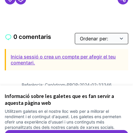
0 comentaris
Inicia sessió o crea un compte per afegir el teu
comentari.
Referència: Canòdrom-PROP-2024-02-33346
Versió 4
(de 4)
veure altres versions
Informació sobre les galetes que es fan servir a
Verifica l'empremta digital
aquesta pàgina web
Utilitzem galetes en el nostre lloc web per a millorar el
Termes i condicions d'ús
rendiment i el contingut d'aquest. Les galetes ens permeten
Configuració de les galetes
oferir una experiència d'usuari i uns continguts més
Comunitat Canòdrom a Facebook
(Link externo)
Comunitat Canòdrom a Instagram
(Link externo)
Comunitat Canòdrom a YouTube
(Link externo)
Català
personalitzats des dels nostres canals de xarxes socials.
Triar la llengua
Elegir el idioma
Choose language