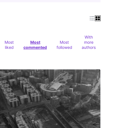
With
Most
Most
Most
more
liked
commented
followed
authors