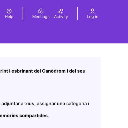
Help
Meetings
Activity
Log in
a
Elegir el idioma
Choose language
Leaflet
|
©
HERE maps
age as map points. The element can be used with a screen r
int i esbrinant del Canòdrom i del seu
 adjuntar arxius, assignar una categoria i
memòries compartides
.