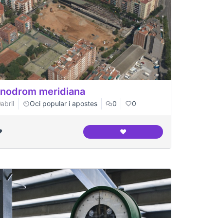
nodrom meridiana
abril
Oci popular i apostes
0
0
️
❤️
 entorns
canodrom meridiana