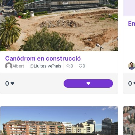
En
Canòdrom en construcció
Albert
Lluites veïnals
0
0
0
0
❤️
❤️
Canòdrom en construc