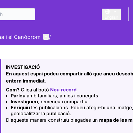
English
Triar la llengu
User menu
ina i el Canòdrom
/
 map
owing element is a map which presents the items on this p
INVESTIGACIÓ
En aquest espai podeu compartir allò que aneu descobr
entorn immediat.
Com?
Clica al botó
Nou record
(Opens in new tab)
Parleu
amb familiars, amics i coneguts.
Investigueu
, remeneu i compartiu.
Enriquiu
les publicacions. Podeu afegir-hi una imatge,
geolocalitzar la publicació.
D'aquesta manera construïu plegades un
mapa de les 