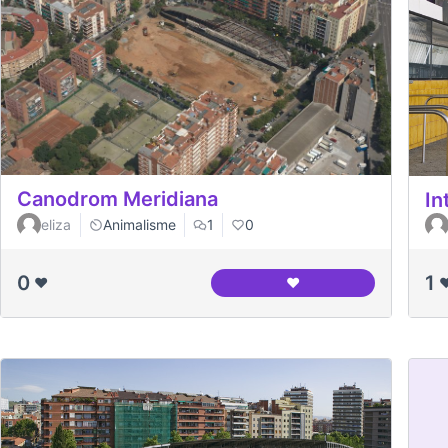
Canodrom Meridiana
In
eliza
Animalisme
1
0
0
1
❤️
❤️
❤
Canodrom Meridiana