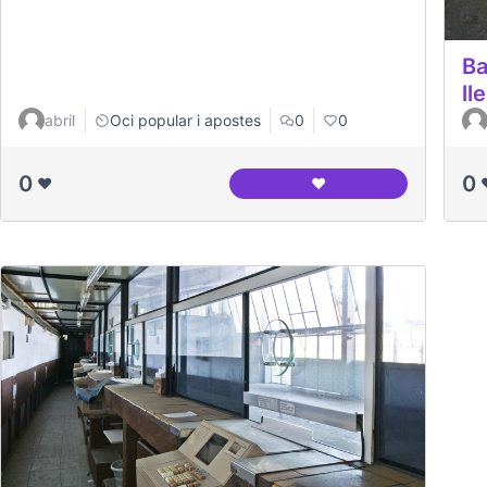
Ba
ll
abril
Oci popular i apostes
0
0
0
0
❤️
❤️
Canodróm Meridiana