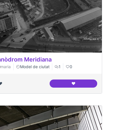
nòdrom Meridiana
maria
Model de ciutat
1
0
❤️
❤️
om meridiana funcional
Canòdrom Meridiana