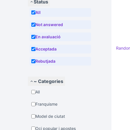
Status
All
Not answered
En avaluació
Rando
Acceptada
Rebutjada
~ Categories
All
Franquisme
Model de ciutat
Oci popular i apostes