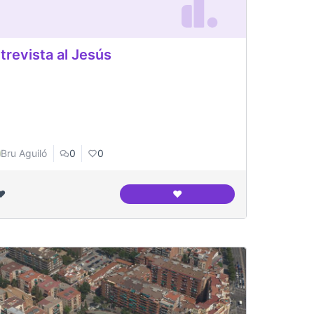
trevista al Jesús
Bru Aguiló
0
0
❤️
❤️
ció
Entrevista al Jesús