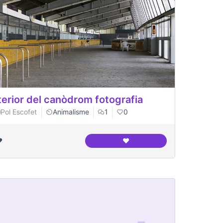
terior del canòdrom fotografia
Pol Escofet
Animalisme
1
0
️
❤️
Interior del canòdrom fotogr