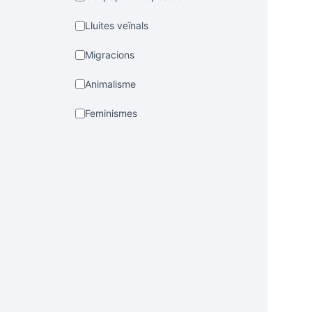
Lluites veïnals
Migracions
Animalisme
Feminismes