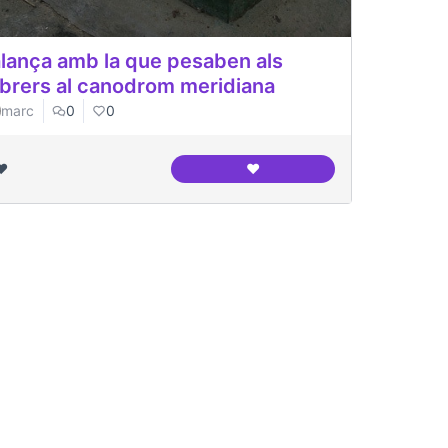
lança amb la que pesaben als
ebrers al canodrom meridiana
marc
0
0
❤️
❤️
Balança amb la que pesaben 