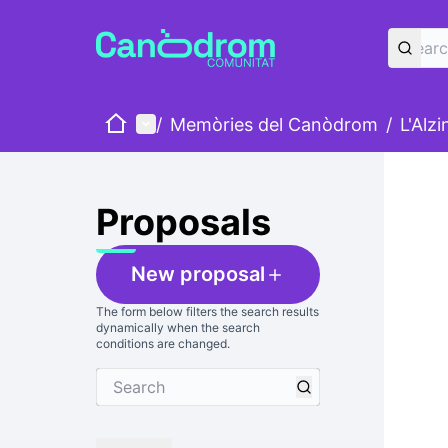
Home
Main menu
/
Memòries del Canòdrom
/
L'Alz
Skip
The foll
+
−
Proposals
New proposal
The form below filters the search results
dynamically when the search
conditions are changed.