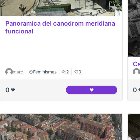
Panoramica del canodrom meridiana
funcional
Ca
marc
Feminismes
2
0
0
0
❤️
❤️
Panoramica del canodr