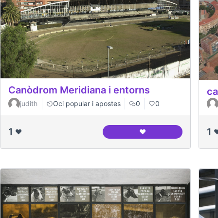
Canòdrom Meridiana i entorns
ca
judith
Oci popular i apostes
0
0
1
1
❤️
❤️
❤
Canòdrom Meridiana i