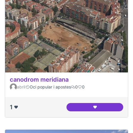
canodrom meridiana
abril
Oci popular i apostes
0
0
1
❤️
❤️
canodrom meridia