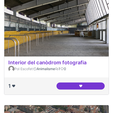
Interior del canòdrom fotografia
Pol Escofet
Animalisme
1
0
1
❤️
❤️
Interior del canòd