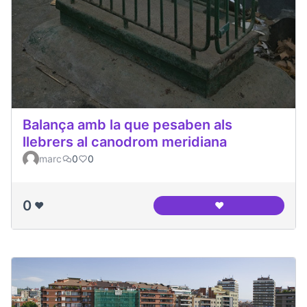
Balança amb la que pesaben als
llebrers al canodrom meridiana
marc
0
0
0
❤️
❤️
Balança amb la que