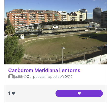
Canòdrom Meridiana i entorns
judith
Oci popular i apostes
0
0
1
❤️
❤️
Canòdrom Meridian