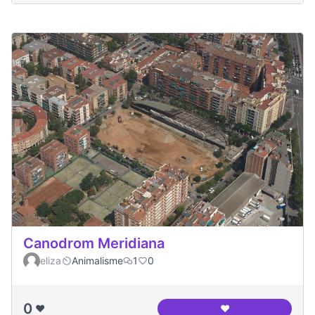
Canodrom Meridiana
eliza
Animalisme
1
0
0
❤️
❤️
Canodrom Meridia