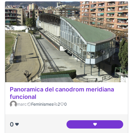
Panoramica del canodrom meridiana
funcional
marc
Feminismes
2
0
0
❤️
❤️
Panoramica del ca