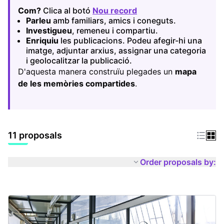
Com?
Clica al botó
Nou record
(Opens in new tab)
Parleu
amb familiars, amics i coneguts.
Investigueu
, remeneu i compartiu.
Enriquiu
les publicacions. Podeu afegir-hi una
imatge, adjuntar arxius, assignar una categoria
i geolocalitzar la publicació.
D'aquesta manera construïu plegades un
mapa
de les memòries compartides
.
11 proposals
Order proposals by: