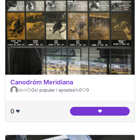
Canodróm Meridiana
abril
Oci popular i apostes
0
0
0
❤️
❤️
Canodróm Meridia