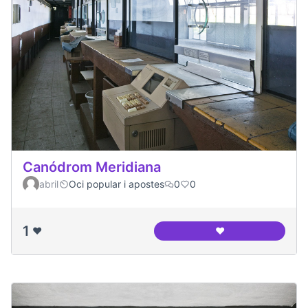
Canódrom Meridiana
abril
Oci popular i apostes
0
0
1
❤️
❤️
Canódrom Meridia