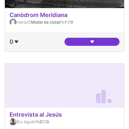
Canòdrom Meridiana
maria
Model de ciutat
1
0
0
❤️
❤️
Canòdrom Meridia
Entrevista al Jesús
Bru Aguiló
0
0