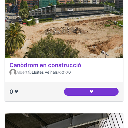
Canòdrom en construcció
Albert
Lluites veïnals
0
0
0
❤️
❤️
Canòdrom en cons