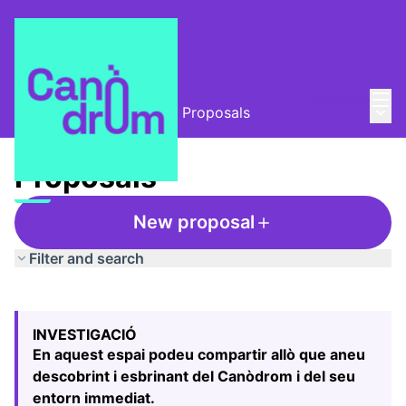
Mai
Log in
Main
L'Alzina i el Canòdrom
/
Proposals
Proposals
New proposal
Filter and search
Skip map
Leaflet
|
©
HERE maps
The following element is a map which presents the items
+
INVESTIGACIÓ
−
En aquest espai podeu compartir allò que aneu
descobrint i esbrinant del Canòdrom i del seu
entorn immediat.