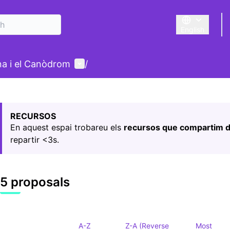
English
Triar la llengu
User menu
ina i el Canòdrom
/
 map
owing element is a map which presents the items on this p
RECURSOS
En aquest espai trobareu els
recursos que compartim d
repartir <3s.
5 proposals
A-Z
Z-A (Reverse
Most