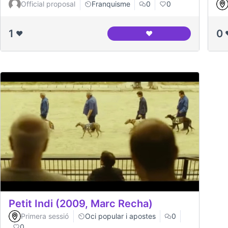
Official proposal
Franquisme
0
0
1
0
❤️
❤️
Nodo del Canòdrom
Petit Indi (2009, Marc Recha)
Primera sessió
Oci popular i apostes
0
0