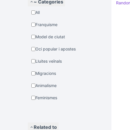
~ Categories
Rando
All
Franquisme
Model de ciutat
Oci popular i apostes
Lluites veïnals
Migracions
Animalisme
Feminismes
Related to