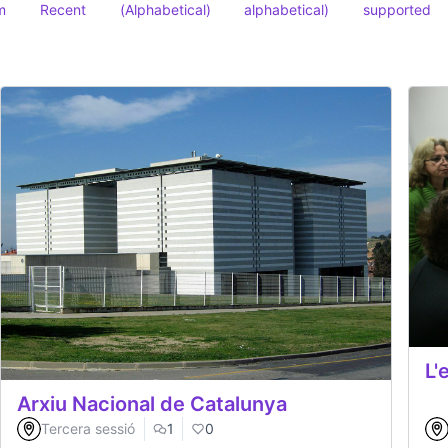
m
Recent
(Alphabetical)
alphabetical)
supported
L'
Arxiu Nacional de Catalunya
Tercera sessió
1
0