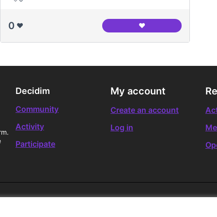
0
❤️
❤️
Petit Indi (2009, Marc
My account
Re
Decidim
Community
Create an account
Act
Activity
Log in
Me
rm.
e
Participate
Op