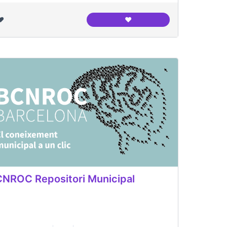
❤️
❤️
lunya
L'entrevista periodística
NROC Repositori Municipal