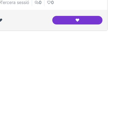
Tercera sessió
0
0
❤️
❤️
BCNROC Repositori Municipa