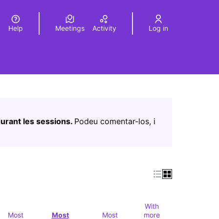
Help
Meetings
Activity
Log in
a
Elegir el idioma
Choose language
Leaflet
|
©
HERE maps
age as map points. The element can be used with a screen r
urant les sessions.
Podeu comentar-los, i
With
Most
Most
Most
more