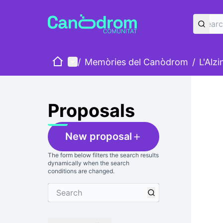
Home
Main menu
/
Memòries del Canòdrom
/
L'Alz
Skip
The foll
+
−
Proposals
New proposal
The form below filters the search results
dynamically when the search
conditions are changed.