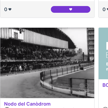
0
0
❤️
❤️
Arxiu Nacional de Cata
BC
Nodo del Canòdrom