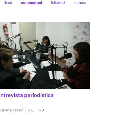
liked
commented
followed
authors
entrevista periodística
Quarta sessió
0
0