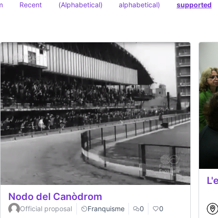
m
Recent
(Alphabetical)
alphabetical)
supported
L'
Nodo del Canòdrom
Official proposal
Franquisme
0
0