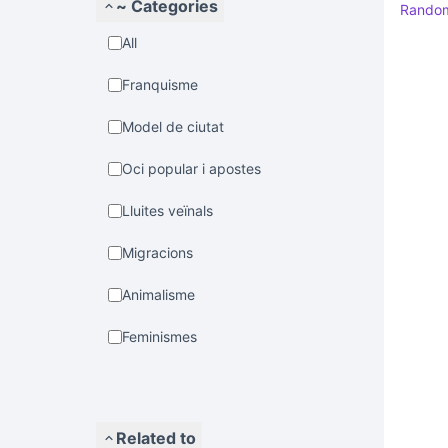
~ Categories
Rando
All
Franquisme
Model de ciutat
Oci popular i apostes
Lluites veïnals
Migracions
Animalisme
Feminismes
Related to