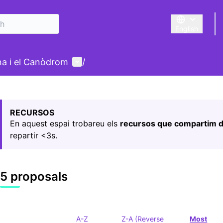
English
Triar la llengu
User menu
ina i el Canòdrom
/
 map
owing element is a map which presents the items on this p
RECURSOS
En aquest espai trobareu els
recursos que compartim d
repartir <3s.
5 proposals
A-Z
Z-A (Reverse
Most