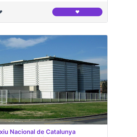
❤️
❤️
L'entrevista periodística
xiu Nacional de Catalunya