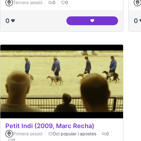
Tercera sessió
0
0
0
0
❤️
❤️
BCNROC Repositori Mu
Petit Indi (2009, Marc Recha)
Primera sessió
Oci popular i apostes
0
0