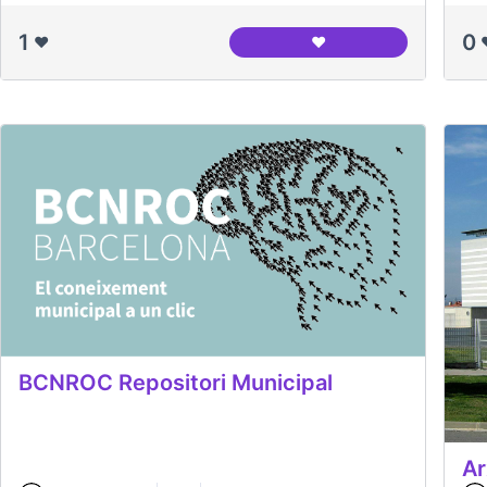
1
0
❤️
❤️
Nodo del Canòdrom
BCNROC Repositori Municipal
Ar