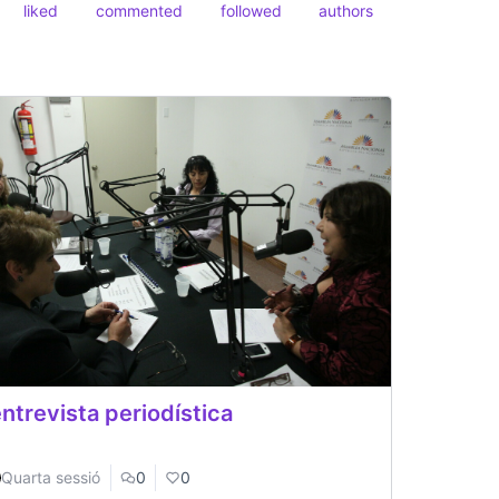
liked
commented
followed
authors
entrevista periodística
Quarta sessió
0
0