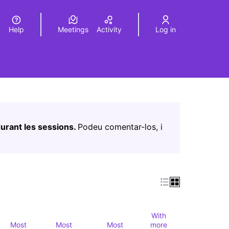
Help
Meetings
Activity
Log in
a
Elegir el idioma
Choose language
Leaflet
|
©
HERE maps
age as map points. The element can be used with a screen r
urant les sessions.
Podeu comentar-los, i
With
Most
Most
Most
more