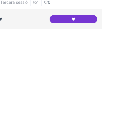
Tercera sessió
1
0
❤️
❤️
nicipal
Arxiu Nacional de Catalunya