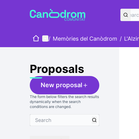
Home
Main menu
/
Memòries del Canòdrom
/
L'Alz
Skip
The foll
+
−
Proposals
New proposal
The form below filters the search results
dynamically when the search
conditions are changed.