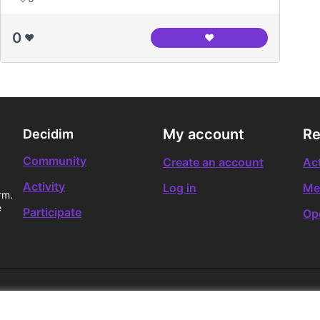
0
❤️
❤️
Petit Indi (2009, Marc
My account
Re
Decidim
Community
Create an account
Act
Activity
Log in
Me
rm.
e
Participate
Op