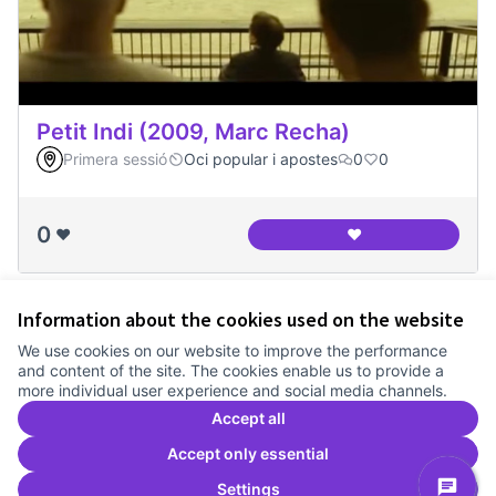
Petit Indi (2009, Marc Recha)
Primera sessió
Oci popular i apostes
0
0
0
❤️
❤️
Petit Indi (2009, M
Information about the cookies used on the website
Terms of Service
We use cookies on our website to improve the performance
Cookie settings
and content of the site. The cookies enable us to provide a
Comunitat Canòdrom at Facebook
(External link)
Comunitat Canòdrom at Instagram
(External link)
Comunitat Canòdrom at YouTube
(External link)
English
more individual user experience and social media channels.
Triar la llengua
Elegir el idioma
Choose language
Accept all
Accept only essential
Settings
C
(E
(External link)