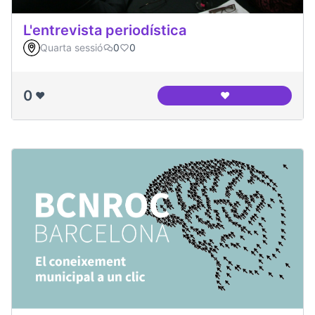
L'entrevista periodística
Quarta sessió
0
0
0
❤️
❤️
L'entrevista period