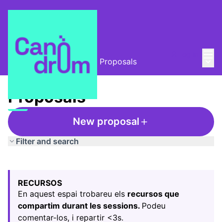
Mai
Log in
Main
L'Alzina i el Canòdrom
/
Proposals
Proposals
New proposal
Filter and search
Skip map
Leaflet
|
©
HERE maps
The following element is a map which presents the items
+
RECURSOS
−
En aquest espai trobareu els
recursos que
compartim durant les sessions.
Podeu
comentar-los, i repartir <3s.