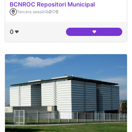
BCNROC Repositori Municipal
Tercera sessió
0
0
0
❤️
❤️
BCNROC Repositori