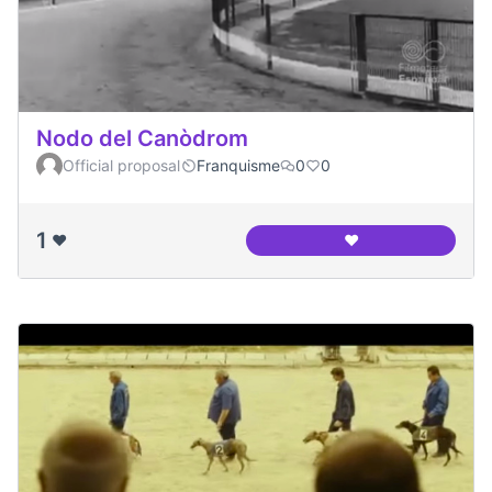
Nodo del Canòdrom
Official proposal
Franquisme
0
0
1
❤️
❤️
Nodo del Canòdro