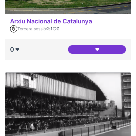
Arxiu Nacional de Catalunya
Tercera sessió
1
0
0
❤️
❤️
Arxiu Nacional de 