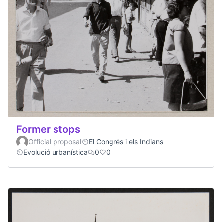
Former stops
Official proposal
El Congrés i els Indians
Evolució urbanística
0
0