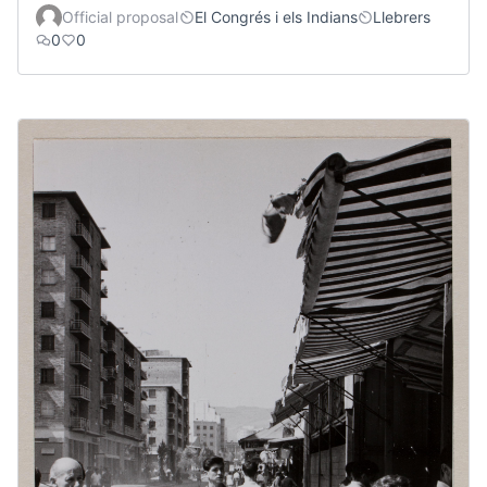
Official proposal
El Congrés i els Indians
Llebrers
0
0