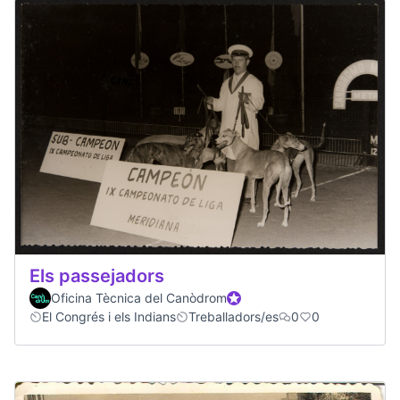
Els passejadors
Oficina Tècnica del Canòdrom
Official participant
El Congrés i els Indians
Treballadors/es
0
0