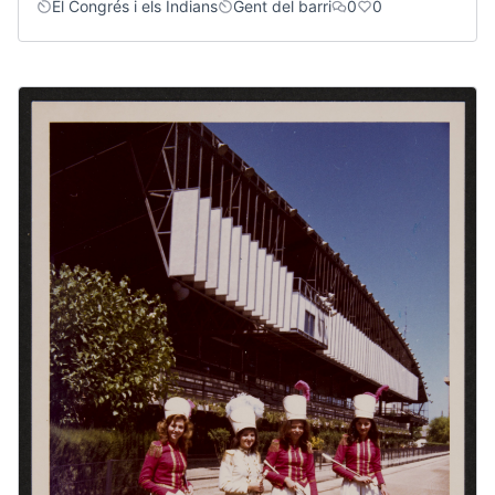
El Congrés i els Indians
Gent del barri
0
0