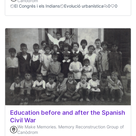
Canòdrom
El Congrés i els Indians
Evolució urbanística
0
0
Education before and after the Spanish
Civil War
We Make Memories. Memory Reconstruction Group of
Canòdrom