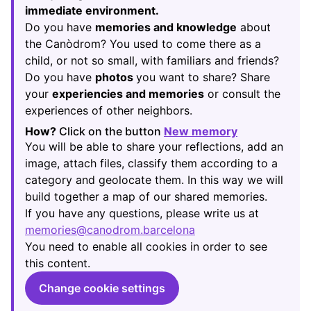
immediate environment.
Do you have
memories and knowledge
about
the Canòdrom? You used to come there as a
child, or not so small, with familiars and friends?
Do you have
photos
you want to share? Share
your
experiencies and memories
or consult the
experiences of other neighbors.
How?
Click on the button
New memory
(Opens in new
You will be able to share your reflections, add an
image, attach files, classify them according to a
category and geolocate them. In this way we will
build together a map of our shared memories.
If you have any questions, please write us at
memories@canodrom.barcelona
(Opens in new tab)
You need to enable all cookies in order to see
this content.
Change cookie settings