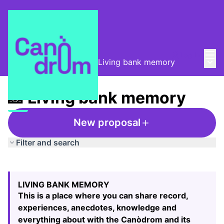
Mai
Log in
Main
Taula de Memòries
/
📸 Living bank memory
📸 Living bank memory
New proposal
Filter and search
Skip map
Leaflet
|
©
HERE maps
The following element is a map which presents the items
+
LIVING BANK MEMORY
−
This is a place where you can share record,
experiences, anecdotes, knowledge and
everything about with the Canòdrom and its