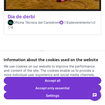
Dia de derbi
Oficina Tècnica del Canòdrom
Official participant
Esdeveniments
0
0
1
2
3
Information about the cookies used on the website
Results per page:
25
We use cookies on our website to improve the performance
and content of the site. The cookies enable us to provide a
more individual user experience and social media channels.
Accept all
See all withdrawn proposals
Accept only essential
Settings
Terms of Service