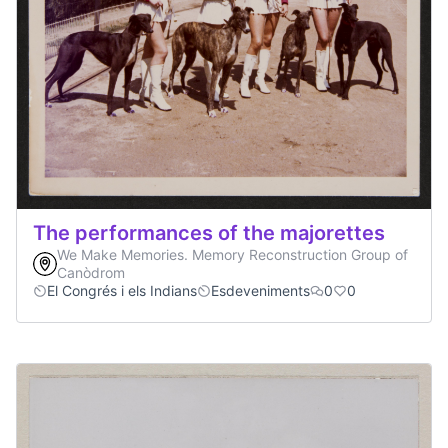
The performances of the majorettes
We Make Memories. Memory Reconstruction Group of
Canòdrom
El Congrés i els Indians
Esdeveniments
0
0