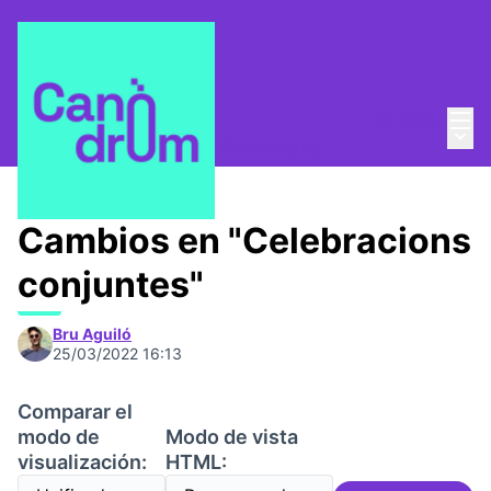
Menú
Entra
Mesa Comunitaria
/
Menú 
💡 Repensemos la Mesa Comunitaria
Cambios en "Celebracions
conjuntes"
Bru Aguiló
25/03/2022 16:13
Comparar el
modo de
Modo de vista
visualización:
HTML: