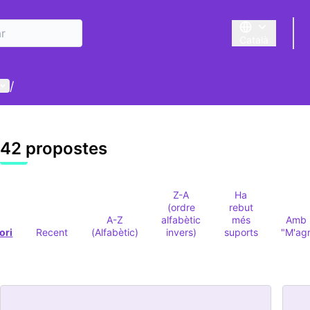
Català
Triar la llengua
Menú d'usuari
/
42 propostes
Z-A
Ha
(ordre
rebut
A-Z
alfabètic
més
Amb 
ori
Recent
(Alfabètic)
invers)
suports
"M'ag