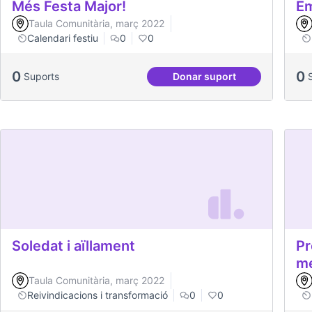
Més Festa Major!
Em
Taula Comunitària, març 2022
Calendari festiu
0
0
0
0
Suports
Donar suport
Més Festa Major!
Soledat i aïllament
Pr
me
Taula Comunitària, març 2022
Reivindicacions i transformació
0
0