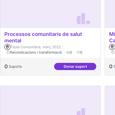
Processos comunitaris de salut
Mi
mental
C
Taula Comunitària, març 2022
Reivindicacions i transformació
0
0
0
0
Suports
Donar suport
Processos comunitaris