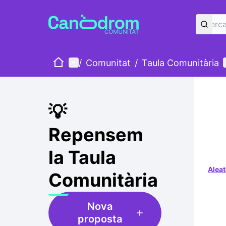
Inici
Menú principal
/
Comunitat
/
Taula Comunitària
💡
Repensem
la Taula
Aleat
Comunitària
Nova
proposta