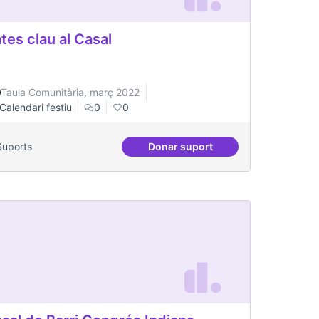
tes clau al Casal
Taula Comunitària, març 2022
Calendari festiu
0
0
Suports
Donar suport
ves amb escoles o casal de joves en dates assenyalades
Dates clau al Casal