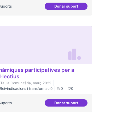
Suports
Donar suport
iana
Podcast Radio Comunitària
nàmiques participatives per a
l·lectius
Taula Comunitària, març 2022
Reivindicacions i transformació
0
0
Suports
Donar suport
s
Dinàmiques participatives per