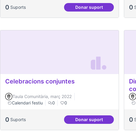
0
0
Suports
Donar suport
Aniversari de Can Clar
Celebracions conjuntes
Di
co
Taula Comunitària, març 2022
Calendari festiu
0
0
0
0
Suports
Donar suport
Celebracions conjunte