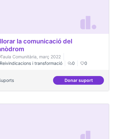
llorar la comunicació del
anòdrom
Taula Comunitària, març 2022
Reivindicacions i transformació
0
0
Suports
Donar suport
 de salut mental
Millorar la comunicació del