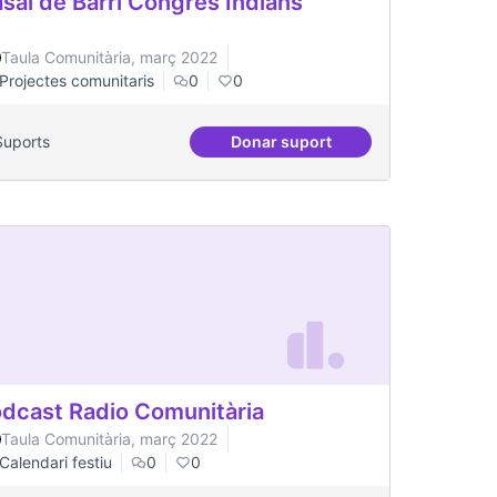
sal de Barri Congrés Indians
Taula Comunitària, març 2022
Projectes comunitaris
0
0
Suports
Donar suport
es amb VilaVeïna
Casal de Barri Congrés India
dcast Radio Comunitària
Taula Comunitària, març 2022
Calendari festiu
0
0