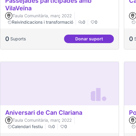
Passejades participades amb
Ca
VilaVeïna
Taula Comunitària, març 2022
Reivindicacions i transformació
0
0
0
0
Suports
Donar suport
Passejades participad
Aniversari de Can Clariana
Po
Taula Comunitària, març 2022
Calendari festiu
0
0