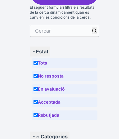
El següent formulari filtra els resultats
de la cerca dinàmicament quan es
canvien les condicions de la cerca.
Estat
Tots
No resposta
En avaluació
Acceptada
Rebutjada
~ Categories