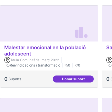
Malestar emocional en la població
Sa
adolescent
Taula Comunitària, març 2022
Reivindicacions i transformació
0
0
0
0
Suports
Donar suport
Malestar emocional en 