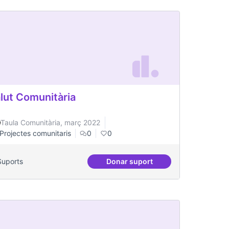
lut Comunitària
Taula Comunitària, març 2022
Projectes comunitaris
0
0
Suports
Donar suport
la població adolescent
Salut Comunitària