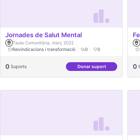
Jornades de Salut Mental
Fe
Taula Comunitària, març 2022
Reivindicacions i transformació
0
0
0
0
Suports
Donar suport
Jornades de Salut Men