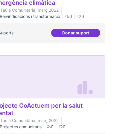
ergència climàtica
Taula Comunitària, març 2022
Reivindicacions i transformació
0
0
Suports
Donar suport
Emergència climàtica
ojecte CoActuem per la salut
ntal
Taula Comunitària, març 2022
Projectes comunitaris
0
0