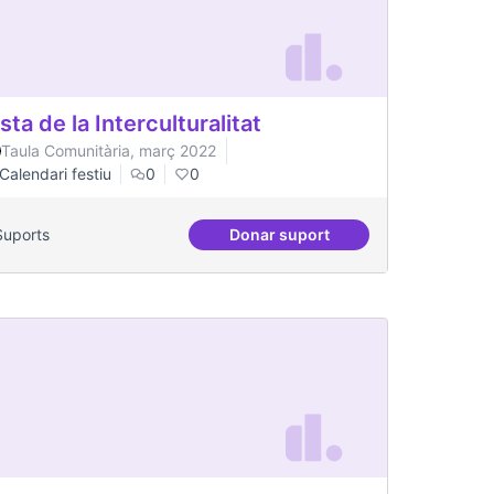
sta de la Interculturalitat
Taula Comunitària, març 2022
Calendari festiu
0
0
Suports
Donar suport
tal
Festa de la Interculturalitat