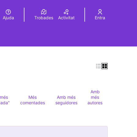
Ajuda
Trobades
Activitat
Entra
Elegir el idioma
Choose language
Amb
més
Més
Amb més
més
rada"
comentades
seguidores
autores