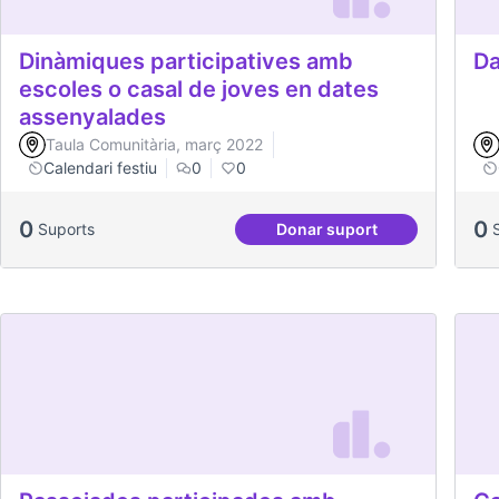
Dinàmiques participatives amb
Da
escoles o casal de joves en dates
assenyalades
Taula Comunitària, març 2022
Calendari festiu
0
0
0
0
Suports
Donar suport
Dinàmiques participati