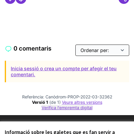
0 comentaris
Inicia sessió o crea un compte per afegir el teu
comentari.
Referència: Canòdrom-PROP-2022-03-32362
Versió 1
(de 1)
veure altres versions
Verifica l'empremta digital
Termes i condicions d'ús
Configuració de les galetes
Informació sobre les galetes que es fan servir a