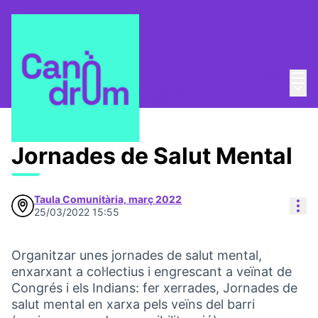
Menú
Entra
Taula Comunitària
/
Menú 
💡 Repensem la Taula Comunitària
Jornades de Salut Mental
Taula Comunitària, març 2022
Con
25/03/2022 15:55
Organitzar unes jornades de salut mental,
enxarxant a col·lectius i engrescant a veïnat de
Congrés i els Indians: fer xerrades, Jornades de
salut mental en xarxa pels veïns del barri