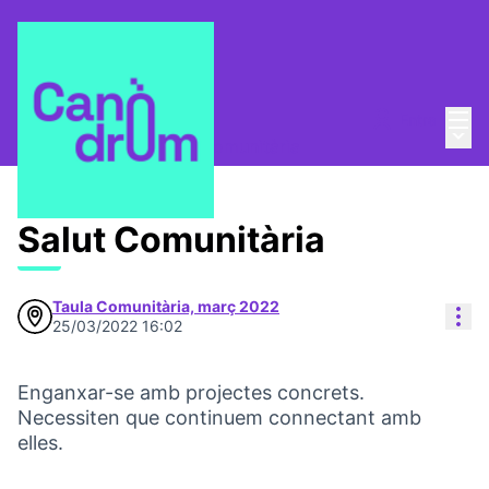
Menú
Entra
Taula Comunitària
/
Menú 
💡 Repensem la Taula Comunitària
Salut Comunitària
Taula Comunitària, març 2022
Con
25/03/2022 16:02
Enganxar-se amb projectes concrets.
Necessiten que continuem connectant amb
elles.