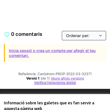
0 comentaris
Inicia sessió o crea un compte per afegir el teu
comentari.
Referència: Canòdrom-PROP-2022-03-32371
Versió 1
(de 1)
veure altres versions
Verifica l'empremta digital
Termes i condicions d'ús
Configuració de les galetes
Informació sobre les galetes que es fan servir a
Comunitat Canòdrom a Facebook
(Link externo)
Comunitat Canòdrom a Instagram
(Link externo)
Comunitat Canòdrom a YouTube
(Link externo)
aquesta pàgina web
Català
Triar la llengua
Elegir el idioma
Choose language