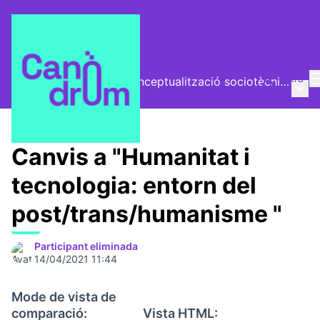
Entra
El Vector (vector de conceptualització sociotècnica)
Menú 
/
Trobades
Canvis a "Humanitat i
tecnologia: entorn del
post/trans/humanisme "
Participant eliminada
14/04/2021 11:44
Mode de vista de
comparació:
Vista HTML: