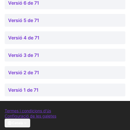
Versió 6 de 71
Versió 5 de 71
Versió 4 de 71
Versió 3 de 71
Versió 2 de 71
Versió 1 de 71
Termes i condicions d'ús
Configuració de les galetes
Comunitat Canòdrom a Facebook
(Link externo)
Comunitat Canòdrom a Instagram
(Link externo)
Comunitat Canòdrom a YouTube
(Link externo)
Català
Triar la llengua
Elegir el idioma
Choose language