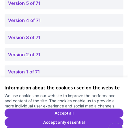
Version 5 of 71
Version 4 of 71
Version 3 of 71
Version 2 of 71
Version 1 of 71
Information about the cookies used on the website
Terms of Service
We use cookies on our website to improve the performance
Cookie settings
and content of the site. The cookies enable us to provide a
Comunitat Canòdrom at Facebook
(External link)
Comunitat Canòdrom at Instagram
(External link)
Comunitat Canòdrom at YouTube
(External link)
English
more individual user experience and social media channels.
Triar la llengua
Elegir el idioma
Choose language
Accept all
Accept only essential