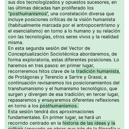
sus dos tecnologizados y opuestos sucesores, en
las últimas décadas han proliferado los
“posthumanismos”
, una constelación diversa que
incluye posiciones críticas de la visión humanista
(habitualmente marcada por el antropocentrismo y
el esencialismo) en torno a lo humano y su relación
con las tecnologías, otros seres vivos y la realidad
misma.
En esta segunda sesión del Vector de
Conceptualización Sociotécnica abordaremos, de
forma exploratoria, estas diferentes posiciones. Lo
haremos en tres pasos: en primer lugar,
recorreremos hitos clave de la
tradición humanista
,
de Protágoras y Terencio a Sartre y Grassi; a
continuación revisaremos los posicionamientos del
transhumanismo y el humanismo tecnológico, que
surgen y divergen de esa tradición; en tercer lugar,
repasaremos y ensayaremos diferentes reflexiones
en torno a los
posthumanismos.
Esta sesión tendrá dos aproximaciones
fundamentales. En primer lugar, se hará un
recorrido centrado en la
historia de las ideas y la
cultura
(apoyado en obras que irán de la filosofía y