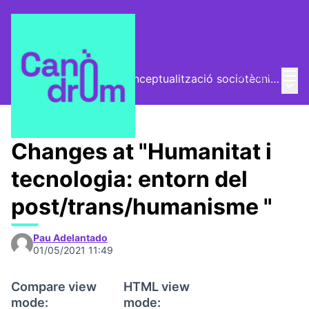
Mai
Log in
El Vector (vector de conceptualització sociotècnica)
Main
/
Trobades
Changes at "Humanitat i
tecnologia: entorn del
post/trans/humanisme "
Pau Adelantado
01/05/2021 11:49
Compare view
HTML view
mode:
mode: