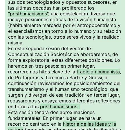
sus dos tecnologizados y opuestos sucesores, en
las últimas décadas han proliferado los
“posthumanismos”
, una constelación diversa que
incluye posiciones críticas de la visión humanista
(habitualmente marcada por el antropocentrismo y
el esencialismo) en torno a lo humano y su relación
con las tecnologías, otros seres vivos y la realidad
misma.
En esta segunda sesión del Vector de
Conceptualización Sociotécnica abordaremos, de
forma exploratoria, estas diferentes posiciones. Lo
haremos en tres pasos: en primer lugar,
recorreremos hitos clave de la
tradición humanista
,
de Protágoras y Terencio a Sartre y Grassi; a
continuación revisaremos los posicionamientos del
transhumanismo y el humanismo tecnológico, que
surgen y divergen de esa tradición; en tercer lugar,
repasaremos y ensayaremos diferentes reflexiones
en torno a los
posthumanismos.
Esta sesión tendrá dos aproximaciones
fundamentales. En primer lugar, se hará un
recorrido centrado en la
historia de las ideas y la
cultura
(apoyado en obras que irán de la filosofía y