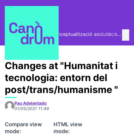
Mai
Log in
El Vector (vector de conceptualització sociotècnica)
Main
/
Trobades
Changes at "Humanitat i
tecnologia: entorn del
post/trans/humanisme "
Pau Adelantado
01/05/2021 11:49
Compare view
HTML view
mode:
mode: