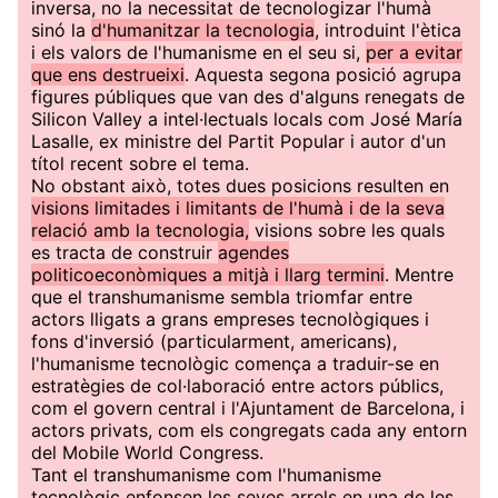
inversa, no la necessitat de tecnologizar l'humà
sinó la
d'humanitzar la tecnologia
, introduint l'ètica
i els valors de l'humanisme en el seu si,
per a evitar
que ens destrueixi
. Aquesta segona posició agrupa
figures públiques que van des d'alguns renegats de
Silicon Valley a intel·lectuals locals com José María
Lasalle, ex ministre del Partit Popular i autor d'un
títol recent sobre el tema.
No obstant això, totes dues posicions resulten en
visions limitades i limitants de l'humà i de la seva
relació amb la tecnologia,
visions sobre les quals
es tracta de construir
agendes
politicoeconòmiques a mitjà i llarg termini
. Mentre
que el transhumanisme sembla triomfar entre
actors lligats a grans empreses tecnològiques i
fons d'inversió (particularment, americans),
l'humanisme tecnològic comença a traduir-se en
estratègies de col·laboració entre actors públics,
com el govern central i l'Ajuntament de Barcelona, i
actors privats, com els congregats cada any entorn
del Mobile World Congress.
Tant el transhumanisme com l'humanisme
tecnològic enfonsen les seves arrels en una de les