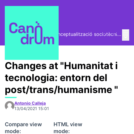
Mai
Log in
El Vector (vector de conceptualització sociotècnica)
Main
/
Trobades
Changes at "Humanitat i
tecnologia: entorn del
post/trans/humanisme "
Antonio Calleja
13/04/2021 15:01
Compare view
HTML view
mode:
mode: