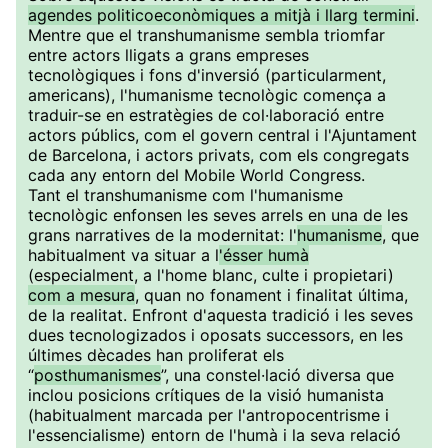
agendes politicoeconòmiques a mitjà i llarg termini
.
Mentre que el transhumanisme sembla triomfar
entre actors lligats a grans empreses
tecnològiques i fons d'inversió (particularment,
americans), l'humanisme tecnològic comença a
traduir-se en estratègies de col·laboració entre
actors públics, com el govern central i l'Ajuntament
de Barcelona, i actors privats, com els congregats
cada any entorn del Mobile World Congress.
Tant el transhumanisme com l'humanisme
tecnològic enfonsen les seves arrels en una de les
grans narratives de la modernitat: l'
humanisme
, que
habitualment va situar a l
'ésser humà
(especialment, a l'home blanc, culte i propietari)
com a mesura
, quan no fonament i finalitat última,
de la realitat. Enfront d'aquesta tradició i les seves
dues tecnologizados i oposats successors, en les
últimes dècades han proliferat els
“
posthumanismes
”, una constel·lació diversa que
inclou posicions crítiques de la visió humanista
(habitualment marcada per l'antropocentrisme i
l'essencialisme) entorn de l'humà i la seva relació