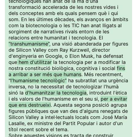
tecnològiques han anat de la mà d'una
transformació accelerada de les nostres vides i
dels conceptes amb els quals pensem què i qui
som. En les últimes dècades, els avanços en àmbits
com la biotecnologia o les TIC han anat lligats al
sorgiment de narratives rivals entorn de les
relacions entre humanitat i tecnologia. El
“transhumanisme”
, una visió abanderada per figures
de Silicon Valley com Ray Kurzweil, director
d'enginyeria en Google, o Elon Musk, ha defensat
que
hem d'utilitzar
la tecnologia per a modificar la
nostra constitució biològica, cognitiva i social
fins
a arribar a ser més que humans
. Més recentment,
"
l'humanisme tecnològic”
ha subratllat una urgència
inversa, no la necessitat de tecnologizar l'humà
sinó la
d'humanitzar la tecnologia
, introduint l'ètica
i els valors de l'humanisme en el seu si,
per a evitar
que ens destrueixi
. Aquesta segona posició agrupa
figures públiques que van des d'alguns renegats de
Silicon Valley a intel·lectuals locals com José María
Lasalle, ex ministre del Partit Popular i autor d'un
títol recent sobre el tema.
Sobre aquestes visions es tracta de construir