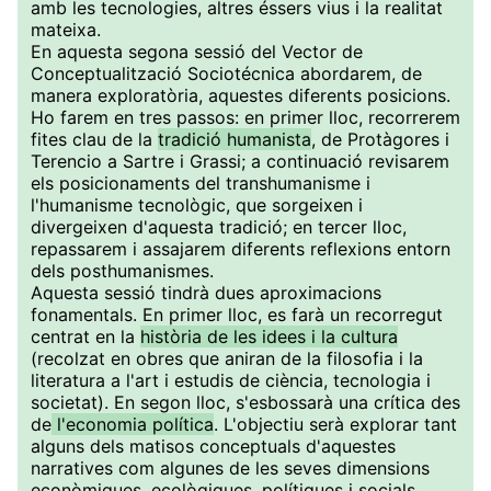
amb les tecnologies, altres éssers vius i la realitat
mateixa.
En aquesta segona sessió del Vector de
Conceptualització Sociotécnica abordarem, de
manera exploratòria, aquestes diferents posicions.
Ho farem en tres passos: en primer lloc, recorrerem
fites clau de la
tradició humanista
, de Protàgores i
Terencio a Sartre i Grassi; a continuació revisarem
els posicionaments del transhumanisme i
l'humanisme tecnològic, que sorgeixen i
divergeixen d'aquesta tradició; en tercer lloc,
repassarem i assajarem diferents reflexions entorn
dels posthumanismes.
Aquesta sessió tindrà dues aproximacions
fonamentals. En primer lloc, es farà un recorregut
centrat en la
història de les idees i la cultura
(recolzat en obres que aniran de la filosofia i la
literatura a l'art i estudis de ciència, tecnologia i
societat). En segon lloc, s'esbossarà una crítica des
de
l'economia política
. L'objectiu serà explorar tant
alguns dels matisos conceptuals d'aquestes
narratives com algunes de les seves dimensions
econòmiques, ecològiques, polítiques i socials.