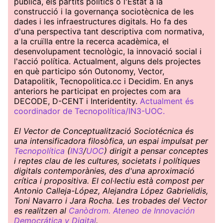
pública, els partits polítics o l'Estat a la
construcció i la governança sociotècnica de les
dades i les infraestructures digitals. Ho fa des
d'una perspectiva tant descriptiva com normativa,
a la cruïlla entre la recerca acadèmica, el
desenvolupament tecnològic, la innovació social i
l'acció política. Actualment, alguns dels projectes
en què participo són Outonomy, Vector,
Datapolitik, Tecnopolitica.cc i Decidim. En anys
anteriors he participat en projectes com ara
DECODE, D-CENT i Interidentity.
Actualment és
coordinador de Tecnopolítica/IN3-UOC.
El Vector de Conceptualització Sociotécnica és
una intensificadora filosòfica, un espai impulsat per
Tecnopolítica
(
IN3
/
UOC
) dirigit a pensar conceptes
i reptes clau de les cultures, societats i polítiques
digitals contemporànies, des d'una aproximació
crítica i propositiva. El col·lectiu està compost per
Antonio Calleja-López, Alejandra López Gabrielidis,
Toni Navarro i Jara Rocha. Les trobades del Vector
es realitzen al
Canòdrom. Ateneo de Innovación
Democrática y Digital
.