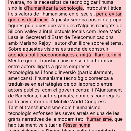
inversa, no la necessitat de tecnologizar l'humà
sinó la
d'humanitzar la tecnologia
, introduint l'ètica
i els valors de l'humanisme en el seu si,
per a evitar
que ens destrueixi
. Aquesta segona posició agrupa
figures públiques que van des d'alguns renegats de
Silicon Valley a intel·lectuals locals com José María
Lasalle, Secretari d'Estat de Telecomunicacions
amb Mariano Rajoy i autor d'un llibre sobre el tema.
Sobre aquestes visions es tracta de construir
agendes politicoeconòmiques a mitjà i llarg termini
.
Mentre que el transhumanisme sembla triomfar
entre actors lligats a grans empreses
tecnològiques i fons d'inversió (particularment,
americans), l'humanisme tecnològic comença a
traduir-se en estratègies de col·laboració entre
actors públics, com el govern central i l'Ajuntament
de Barcelona, i actors privats, com els congregats
cada any entorn del Mobile World Congress.
Tant el transhumanisme com l'humanisme
tecnològic enfonsen les seves arrels en una de les
grans narratives de la modernitat: l'
humanisme
, que
habitualment va situar a l
'ésser humà
(especialment, a l'home blanc, culte i propietari)