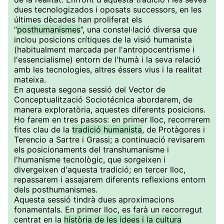
dues tecnologizados i oposats successors, en les
últimes dècades han proliferat els
“
posthumanismes
”, una constel·lació diversa que
inclou posicions crítiques de la visió humanista
(habitualment marcada per l'antropocentrisme i
l'essencialisme) entorn de l'humà i la seva relació
amb les tecnologies, altres éssers vius i la realitat
mateixa.
En aquesta segona sessió del Vector de
Conceptualització Sociotécnica abordarem, de
manera exploratòria, aquestes diferents posicions.
Ho farem en tres passos: en primer lloc, recorrerem
fites clau de la
tradició humanista
, de Protàgores i
Terencio a Sartre i Grassi; a continuació revisarem
els posicionaments del transhumanisme i
l'humanisme tecnològic, que sorgeixen i
divergeixen d'aquesta tradició; en tercer lloc,
repassarem i assajarem diferents reflexions entorn
dels posthumanismes.
Aquesta sessió tindrà dues aproximacions
fonamentals. En primer lloc, es farà un recorregut
centrat en la
història de les idees i la cultura