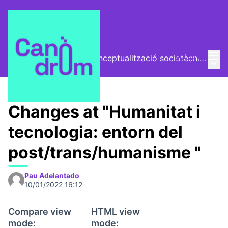
Mai
Log in
El Vector (vector de conceptualització sociotècnica)
Main
/
Trobades
Changes at "Humanitat i
tecnologia: entorn del
post/trans/humanisme "
Pau Adelantado
10/01/2022 16:12
Compare view
HTML view
mode:
mode: