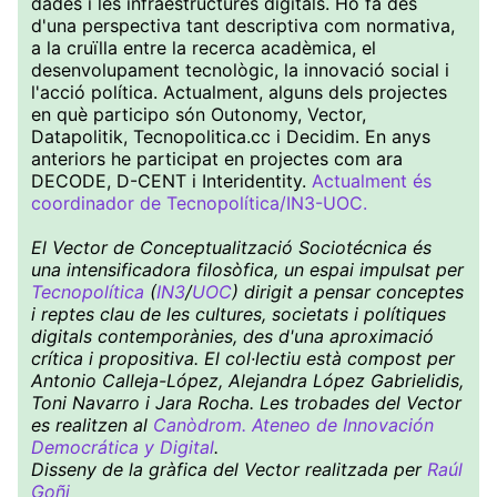
dades i les infraestructures digitals. Ho fa des
d'una perspectiva tant descriptiva com normativa,
a la cruïlla entre la recerca acadèmica, el
desenvolupament tecnològic, la innovació social i
l'acció política. Actualment, alguns dels projectes
en què participo són Outonomy, Vector,
Datapolitik, Tecnopolitica.cc i Decidim. En anys
anteriors he participat en projectes com ara
DECODE, D-CENT i Interidentity.
Actualment és
coordinador de Tecnopolítica/IN3-UOC.
El Vector de Conceptualització Sociotécnica és
una intensificadora filosòfica, un espai impulsat per
Tecnopolítica
(
IN3
/
UOC
) dirigit a pensar conceptes
i reptes clau de les cultures, societats i polítiques
digitals contemporànies, des d'una aproximació
crítica i propositiva. El col·lectiu està compost per
Antonio Calleja-López, Alejandra López Gabrielidis,
Toni Navarro i Jara Rocha. Les trobades del Vector
es realitzen al
Canòdrom. Ateneo de Innovación
Democrática y Digital
.
Disseny de la gràfica del Vector realitzada per
Raúl
Goñi