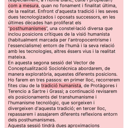
com a mesura
, quan no fonament i finalitat última,
de la realitat. Enfront d'aquesta tradició i les seves
dues tecnologizados i oposats successors, en les
últimes dècades han proliferat els
“
posthumanismes
”, una constel·lació diversa que
inclou posicions crítiques de la visió humanista
(habitualment marcada per l'antropocentrisme i
l'essencialisme) entorn de l'humà i la seva relació
amb les tecnologies, altres éssers vius i la realitat
mateixa.
En aquesta segona sessió del Vector de
Conceptualització Sociotécnica abordarem, de
manera exploratòria, aquestes diferents posicions.
Ho farem en tres passos: en primer lloc, recorrerem
fites clau de la
tradició humanista
, de Protàgores i
Terencio a Sartre i Grassi; a continuació revisarem
els posicionaments del transhumanisme i
l'humanisme tecnològic, que sorgeixen i
divergeixen d'aquesta tradició; en tercer lloc,
repassarem i assajarem diferents reflexions entorn
dels posthumanismes.
Aquesta sessió tindrà dues aproximacions