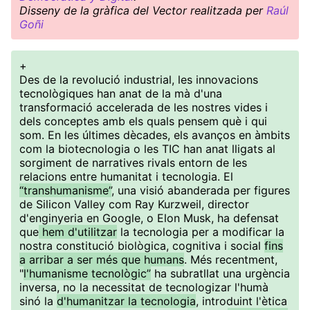
Disseny de la gràfica del Vector realitzada per
Raúl
Goñi
+
Des de la revolució industrial, les innovacions
tecnològiques han anat de la mà d'una
transformació accelerada de les nostres vides i
dels conceptes amb els quals pensem què i qui
som. En les últimes dècades, els avanços en àmbits
com la biotecnologia o les TIC han anat lligats al
sorgiment de narratives rivals entorn de les
relacions entre humanitat i tecnologia. El
“transhumanisme”
, una visió abanderada per figures
de Silicon Valley com Ray Kurzweil, director
d'enginyeria en Google, o Elon Musk, ha defensat
que
hem d'utilitzar
la tecnologia per a modificar la
nostra constitució biològica, cognitiva i social
fins
a arribar a ser més que humans
. Més recentment,
"
l'humanisme tecnològic”
ha subratllat una urgència
inversa, no la necessitat de tecnologizar l'humà
sinó la
d'humanitzar la tecnologia
, introduint l'ètica