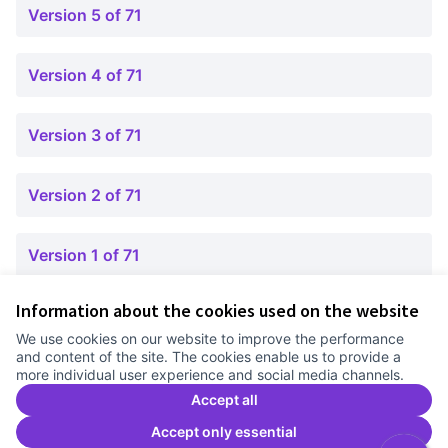
Version 5 of 71
Version 4 of 71
Version 3 of 71
Version 2 of 71
Version 1 of 71
Information about the cookies used on the website
Terms of Service
We use cookies on our website to improve the performance
Cookie settings
and content of the site. The cookies enable us to provide a
Comunitat Canòdrom at Facebook
(External link)
Comunitat Canòdrom at Instagram
(External link)
Comunitat Canòdrom at YouTube
(External link)
English
more individual user experience and social media channels.
Triar la llengua
Elegir el idioma
Choose language
Accept all
Accept only essential