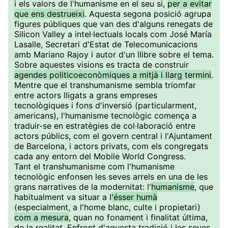
i els valors de l'humanisme en el seu si,
per a evitar
que ens destrueixi
. Aquesta segona posició agrupa
figures públiques que van des d'alguns renegats de
Silicon Valley a intel·lectuals locals com José María
Lasalle, Secretari d'Estat de Telecomunicacions
amb Mariano Rajoy i autor d'un llibre sobre el tema.
Sobre aquestes visions es tracta de construir
agendes politicoeconòmiques a mitjà i llarg termini
.
Mentre que el transhumanisme sembla triomfar
entre actors lligats a grans empreses
tecnològiques i fons d'inversió (particularment,
americans), l'humanisme tecnològic comença a
traduir-se en estratègies de col·laboració entre
actors públics, com el govern central i l'Ajuntament
de Barcelona, i actors privats, com els congregats
cada any entorn del Mobile World Congress.
Tant el transhumanisme com l'humanisme
tecnològic enfonsen les seves arrels en una de les
grans narratives de la modernitat: l'
humanisme
, que
habitualment va situar a l
'ésser humà
(especialment, a l'home blanc, culte i propietari)
com a mesura
, quan no fonament i finalitat última,
de la realitat. Enfront d'aquesta tradició i les seves