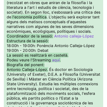
(recolzat en obres que aniran de la filosofia i la
literatura a l'art i estudis de ciència, tecnologia i
societat). En segon lloc, s'esbossarà una crítica des
de
l'economia política
. L'objectiu serà explorar tant
alguns dels matisos conceptuals d'aquestes
narratives com algunes de les seves dimensions
econòmiques, ecològiques, polítiques i socials.
Coordinador de la sessió:
Antonio calleja-López
Estructura de la sessió:
18:00h - 19:00h: Ponència Antonio Calleja-López
19:00h - 20:00h: Debat
La sessió es realitzarà en castellà.
Podeu veure l'Streaming
aquí
.
Biografia del ponent:
Antonio Calleja-López.
És doctor en Sociologia
(University of Exeter), D.E.A. a Filosofia (Universitat
de Sevilla) i Màster en Ciència Política (Arizona
State University). Estudia les múltiples connexions
entre tecnologia, política i societat, des de la
plataformització dels moviments socials, l'esfera
pública, els partits polítics o l'Estat a la
construcció i la governança sociotècnica de les