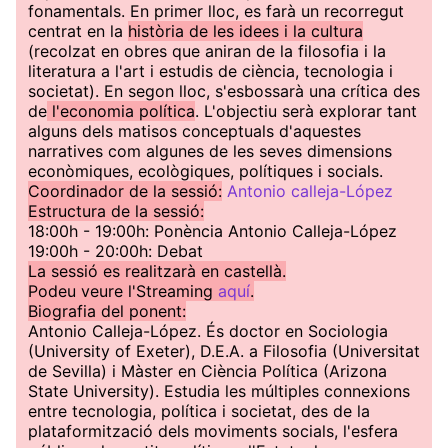
fonamentals. En primer lloc, es farà un recorregut
centrat en la
història de les idees i la cultura
(recolzat en obres que aniran de la filosofia i la
literatura a l'art i estudis de ciència, tecnologia i
societat). En segon lloc, s'esbossarà una crítica des
de
l'economia política
. L'objectiu serà explorar tant
alguns dels matisos conceptuals d'aquestes
narratives com algunes de les seves dimensions
econòmiques, ecològiques, polítiques i socials.
Coordinador de la sessió:
Antonio calleja-López
Estructura de la sessió:
18:00h - 19:00h: Ponència Antonio Calleja-López
19:00h - 20:00h: Debat
La sessió es realitzarà en castellà.
Podeu veure l'Streaming
aquí
.
Biografia del ponent:
Antonio Calleja-López. És doctor en Sociologia
(University of Exeter), D.E.A. a Filosofia (Universitat
de Sevilla) i Màster en Ciència Política (Arizona
State University). Estudia les múltiples connexions
entre tecnologia, política i societat, des de la
plataformització dels moviments socials, l'esfera