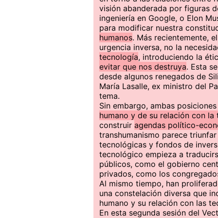
visión abanderada por figuras d
ingeniería en Google, o Elon M
para modificar nuestra constitu
humanos
. Más recientemente, el
urgencia inversa, no la necesid
tecnología
, introduciendo la ét
evitar que nos destruya
. Esta s
desde algunos renegados de Sili
María Lasalle, ex ministro del Pa
tema.
Sin embargo, ambas posiciones
humano y de su relación con la 
construir
agendas político-econ
transhumanismo parece triunfar
tecnológicas y fondos de invers
tecnológico empieza a traducirs
públicos, como el gobierno cent
privados, como los congregado
Al mismo tiempo, han prolifera
una constelación diversa que inc
humano y su relación con las te
En esta segunda sesión del Vec