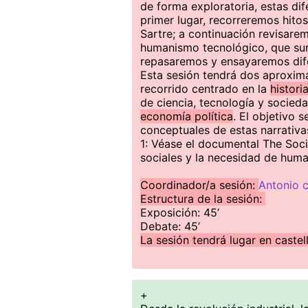
de forma exploratoria, estas di
primer lugar, recorreremos hito
Sartre; a continuación revisare
humanismo tecnológico, que surg
repasaremos y ensayaremos dife
Esta sesión tendrá dos aproxima
recorrido centrado en la
histori
de ciencia, tecnología y socieda
economía política
. El objetivo 
conceptuales de estas narrativ
1: Véase el documental The Soci
sociales y la necesidad de huma
Coordinador/a sesión:
Antonio c
Estructura de la sesión:
Exposición: 45’
Debate: 45’
La sesión tendrá lugar en castel
+