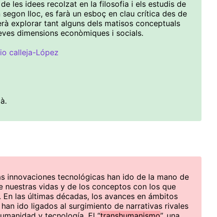
de les idees recolzat en la filosofia i els estudis de
n segon lloc, es farà un esboç en clau crítica des de
serà explorar tant alguns dels matisos conceptuals
eves dimensions econòmiques i socials.
io calleja-López
à.
 las innovaciones tecnológicas han ido de la mano de
e nuestras vidas y de los conceptos con los que
En las últimas décadas, los avances en ámbitos
han ido ligados al surgimiento de narrativas rivales
humanidad y tecnología. El “
transhumanismo
”, una