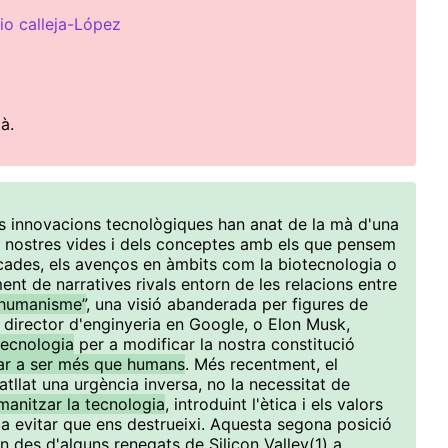
io calleja-López
à.
les innovacions tecnològiques han anat de la mà d'una
s nostres vides i dels conceptes amb els que pensem
ècades, els avenços en àmbits com la biotecnologia o
ment de narratives rivals entorn de les relacions entre
shumanisme”
, una visió abanderada per figures de
 director d'enginyeria en Google, o Elon Musk,
 tecnologia
per a modificar la nostra constitució
bar a ser més que humans
. Més recentment, el
atllat una urgència inversa, no la necessitat de
manitzar la tecnologia
, introduint l'ètica i els valors
 a evitar que ens destrueixi. Aquesta segona posició
 des d'alguns renegats de Silicon Valley(1) a