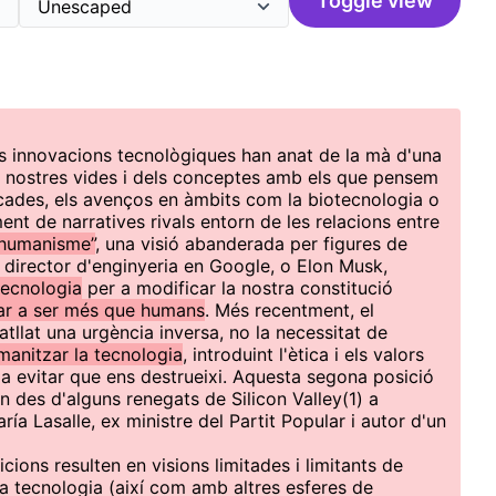
Toggle view
les innovacions tecnològiques han anat de la mà d'una
s nostres vides i dels conceptes amb els que pensem
ècades, els avenços en àmbits com la biotecnologia o
ment de narratives rivals entorn de les relacions entre
shumanisme”
, una visió abanderada per figures de
 director d'enginyeria en Google, o Elon Musk,
 tecnologia
per a modificar la nostra constitució
bar a ser més que humans
. Més recentment, el
atllat una urgència inversa, no la necessitat de
manitzar la tecnologia
, introduint l'ètica i els valors
 a evitar que ens destrueixi. Aquesta segona posició
 des d'alguns renegats de Silicon Valley(1) a
ría Lasalle, ex ministre del Partit Popular i autor d'un
cions resulten en visions limitades i limitants de
la tecnologia (així com amb altres esferes de