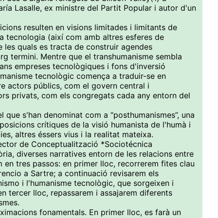
ría Lasalle, ex ministre del Partit Popular i autor d'un
cions resulten en visions limitades i limitants de
la tecnologia (així com amb altres esferes de
re les quals es tracta de construir agendes
larg termini. Mentre que el transhumanisme sembla
grans empreses tecnològiques i fons d'inversió
humanisme tecnològic comença a traduir-se en
re actors públics, com el govern central i
tors privats, com els congregats cada any entorn del
 el que s'han denominat com a “posthumanismes”, una
 posicions crítiques de la visió humanista de l'humà i
es, altres éssers vius i la realitat mateixa.
ector de Conceptualització *Sociotécnica
ia, diverses narratives entorn de les relacions entre
 en tres passos: en primer lloc, recorrerem fites clau
rencio a Sartre; a continuació revisarem els
ismo i l'humanisme tecnològic, que sorgeixen i
en tercer lloc, repassarem i assajarem diferents
ismes.
ximacions fonamentals. En primer lloc, es farà un