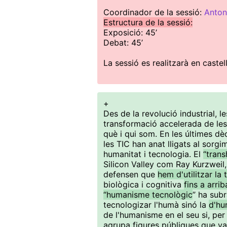
Coordinador de la sessió:
Anton
Estructura de la sessió:
Exposició: 45’
Debat: 45’
La sessió es realitzarà en castell
+
Des de la revolució industrial, 
transformació accelerada de le
què i qui som. En les últimes d
les TIC han anat lligats al sorgi
humanitat i tecnologia. El
“tran
Silicon Valley com Ray Kurzweil,
defensen que
hem d'utilitzar la
biològica i cognitiva
fins a arri
“humanisme tecnològic
” ha subr
tecnologizar l'humà sinó la
d'hu
de l'humanisme en el seu si, per
agrupa figures públiques que van