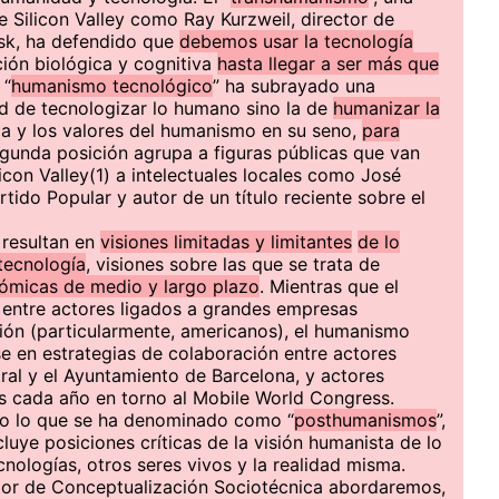
e Silicon Valley como Ray Kurzweil, director de
usk, ha defendido que
debemos usar la tecnología
ción biológica y cognitiva
hasta llegar a ser más que
 “
humanismo tecnológico
” ha subrayado una
ad de tecnologizar lo humano sino la de
humanizar la
ica y los valores del humanismo en su seno,
para
egunda posición agrupa a figuras públicas que van
con Valley(1) a intelectuales locales como José
rtido Popular y autor de un título reciente sobre el
 resultan en
visiones limitadas y limitantes
de lo
tecnología
, visiones sobre las que se trata de
ómicas de medio y largo plazo
. Mientras que el
 entre actores ligados a grandes empresas
ión (particularmente, americanos), el humanismo
e en estrategias de colaboración entre actores
ral y el Ayuntamiento de Barcelona, y actores
s cada año en torno al Mobile World Congress.
do lo que se ha denominado como “
posthumanismos
”,
luye posiciones críticas de la visión humanista de lo
cnologías, otros seres vivos y la realidad misma.
tor de Conceptualización Sociotécnica abordaremos,