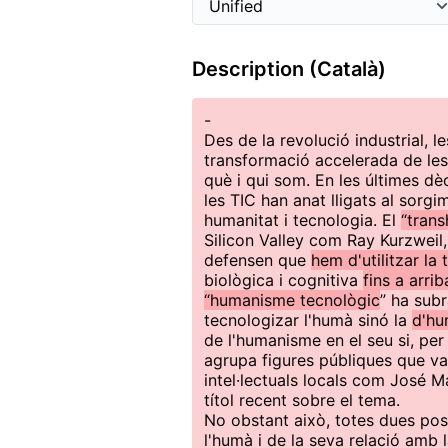
Description (Català)
-
Des de la revolució industrial, 
transformació accelerada de le
què i qui som. En les últimes d
les TIC han anat lligats al sorgi
humanitat i tecnologia. El
“tran
Silicon Valley com Ray Kurzweil,
defensen que
hem d'utilitzar la
biològica i cognitiva
fins a arri
“humanisme tecnològic
” ha subr
tecnologizar l'humà sinó la
d'hu
de l'humanisme en el seu si, per
agrupa figures públiques que van
intel·lectuals locals com José Ma
títol recent sobre el tema.
No obstant això, totes dues posi
l'humà i de la seva relació amb 