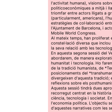
l'activitat humana), visions sob
politicoeconòmiques a mitjà i l
triomfar entre actors lligats a 
(particularment, americans), l'
estratègies de col·laboració ent
l'Ajuntament de Barcelona, i ac
Mobile World Congress.
Al mateix temps, han proliferat
constel·lació diversa que inclou
la seva relació amb les tecnologi
En aquesta segona sessió del V
abordarem, de manera exploratòr
humanitat i tecnologia. Ho farem
de la tradició humanista, de *Te
posicionaments del *transhuman
divergeixen d'aquesta tradició; 
reflexions sobre els posthuman
Aquesta sessió tindrà dues apro
recorregut centrat en la història 
ciència, tecnologia i societat. E
l'economia política. L'objectiu 
d'aquestes narratives com les s