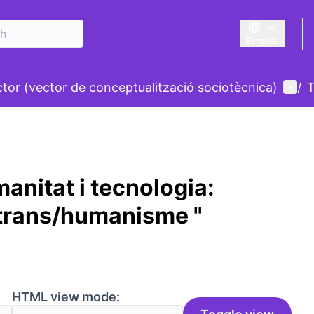
English
Triar la llengu
nu
User
ctor (vector de conceptualització sociotècnica)
/
T
anitat i tecnologia:
/trans/humanisme "
HTML view mode: