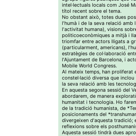
intel·lectuals locals com José Ma
títol recent sobre el tema.
No obstant això, totes dues posi
l'humà i de la seva relació amb 
l'activitat humana), visions sob
politicoeconòmiques a mitjà i l
triomfar entre actors lligats a 
(particularment, americans), l'
estratègies de col·laboració ent
l'Ajuntament de Barcelona, i ac
Mobile World Congress.
Al mateix temps, han proliferat
constel·lació diversa que inclou
la seva relació amb les tecnologi
En aquesta segona sessió del V
abordarem, de manera exploratòr
humanitat i tecnologia. Ho farem
de la tradició humanista, de *Te
posicionaments del *transhuman
divergeixen d'aquesta tradició; 
reflexions sobre els posthuman
Aquesta sessió tindrà dues apro