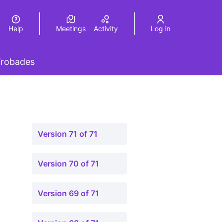
Help
Meetings
Activity
Log in
a
Elegir el idioma
Choose language
 menu
robades
Version 71 of 71
Version 70 of 71
Version 69 of 71