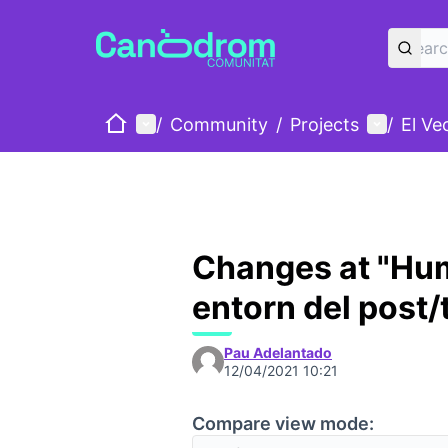
Home
Main menu
User me
/
Community
/
Projects
/
El Ve
Changes at "Hum
entorn del post
Pau Adelantado
12/04/2021 10:21
Compare view mode: