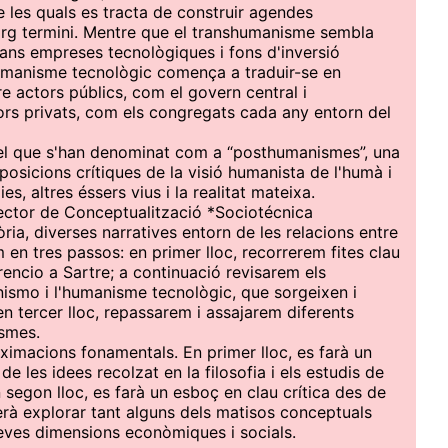
re les quals es tracta de construir agendes
larg termini. Mentre que el transhumanisme sembla
grans empreses tecnològiques i fons d'inversió
humanisme tecnològic comença a traduir-se en
re actors públics, com el govern central i
tors privats, com els congregats cada any entorn del
 el que s'han denominat com a “posthumanismes”, una
 posicions crítiques de la visió humanista de l'humà i
es, altres éssers vius i la realitat mateixa.
ector de Conceptualització *Sociotécnica
ia, diverses narratives entorn de les relacions entre
 en tres passos: en primer lloc, recorrerem fites clau
rencio a Sartre; a continuació revisarem els
ismo i l'humanisme tecnològic, que sorgeixen i
en tercer lloc, repassarem i assajarem diferents
ismes.
ximacions fonamentals. En primer lloc, es farà un
de les idees recolzat en la filosofia i els estudis de
n segon lloc, es farà un esboç en clau crítica des de
serà explorar tant alguns dels matisos conceptuals
eves dimensions econòmiques i socials.