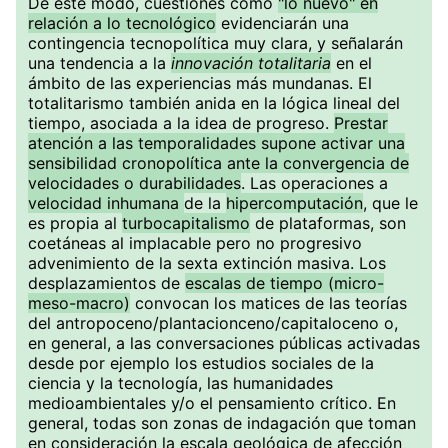
De este modo, cuestiones como
"lo nuevo" en
relación a lo tecnológico
evidenciarán una
contingencia tecnopolítica muy clara, y señalarán
una tendencia a la
innovación totalitaria
en el
ámbito de las experiencias más mundanas. El
totalitarismo también anida en la lógica lineal del
tiempo, asociada a la idea de progreso.
Prestar
atención a las temporalidades supone activar una
sensibilidad cronopolítica ante la convergencia de
velocidades o durabilidades
. Las operaciones a
velocidad inhumana
de la
hipercomputación
, que le
es propia al
turbocapitalismo
de plataformas, son
coetáneas al implacable pero no progresivo
advenimiento de la sexta extinción masiva. Los
desplazamientos de
escalas de tiempo (micro-
meso-macro)
convocan los matices de las teorías
del antropoceno/plantacionceno/capitaloceno o,
en general, a las conversaciones públicas activadas
desde por ejemplo los estudios sociales de la
ciencia y la tecnología, las humanidades
medioambientales y/o el pensamiento crítico. En
general, todas son zonas de indagación que toman
en consideración la escala geológica de afección