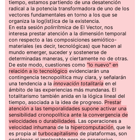
tiempo, estamos partiendo de una desatención
radical a la potencia transformadora de uno de los
vectores fundamentales en torno a los que se
organiza la log(íst)ica de la existencia.
En esta sesión
polirrítmica
de El Vector, nos
interesa prestar atención a la dimensión temporal
con respecto a las composiciones semiótico-
materiales (es decir, tecnológicas) que hacen al
mundo emerger, suceder y sostenerse de
determinadas maneras, y ciertamente no de otras.
De este modo, cuestiones como
"lo nuevo" en
relación a lo tecnológico
evidenciarán una
contingencia tecnopolítica muy clara, y señalarán
una tendencia a la
innovación totalitaria
en el
ámbito de las experiencias más mundanas. El
totalitarismo también anida en la lógica lineal del
tiempo, asociada a la idea de progreso.
Prestar
atención a las temporalidades supone activar una
sensibilidad cronopolítica ante la convergencia de
velocidades o durabilidades
. Las operaciones a
velocidad inhumana
de la
hipercomputación
, que le
es propia al
turbocapitalismo
de plataformas, son
coetáneas al implacable pero no progresivo