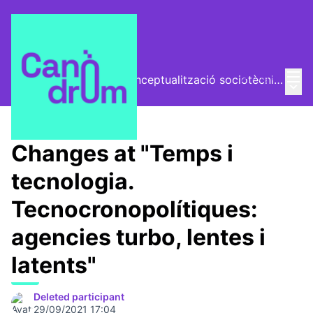
Mai
Log in
El Vector (vector de conceptualització sociotècnica)
Main
/
Trobades
Changes at "Temps i
tecnologia.
Tecnocronopolítiques:
agencies turbo, lentes i
latents"
Deleted participant
29/09/2021 17:04