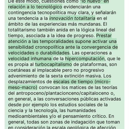
De este modo, cuestiones como
"lo nuevo" en
relación a lo tecnológico
evidenciarán una
contingencia tecnopolítica muy clara, y señalarán
una tendencia a la
innovación totalitaria
en el
ámbito de las experiencias más mundanas. El
totalitarismo también anida en la lógica lineal del
tiempo, asociada a la idea de progreso.
Prestar
atención a las temporalidades supone activar una
sensibilidad cronopolítica ante la convergencia de
velocidades o durabilidades
. Las operaciones a
velocidad inhumana
de la
hipercomputación
, que le
es propia al
turbocapitalismo
de plataformas, son
coetáneas al implacable pero no progresivo
advenimiento de la sexta extinción masiva. Los
desplazamientos de
escalas de tiempo (micro-
meso-macro)
convocan los matices de las teorías
del antropoceno/plantacionceno/capitaloceno o,
en general, a las conversaciones públicas activadas
desde por ejemplo los estudios sociales de la
ciencia y la tecnología, las humanidades
medioambientales y/o el pensamiento crítico. En
general, todas son zonas de indagación que toman
en consideración la escala geológica de afección