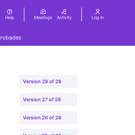
Help
Meetings
Activity
Log in
a
Elegir el idioma
Choose language
 menu
robades
Version 28 of 28
Version 27 of 28
Version 26 of 28