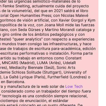
nder las urgencias semiótico-materiales de lo
n Femke Snelting, actualmente cuida del proyecto
de la volumetría), del que en 2021 saldrá el libro
torial Open Humanities Press; con Nicolas Malevé
goritmos de visión artificial, con Xavier Gorgol y Kym
opolítica de la voz, con Joana Moll mide las fuerzas
diano, con Seda Gürses y Martino Morandi cataloga y
o giro online de los ámbitos pedagógicos y con
 testeó "queer analytics" con respecto a experiencias
mundos traen consigo las infraestructuras, y hace
base de trabajos de escritura para-académica, edición
oescrituras performativas o instalación. Forma parte
artido su trabajo en entornos como Constant
n), MNCARS (Madrid), LUMA (Arlès), UdelaR
es), Mediacity Biennale (Seúl), Sonic Arts
mie Schloss Solitude (Stuttgart), University of
n), La Gaîté Lyrique (París), Furtherfield (Londres) o
 en Barcelona.
ura y manufactura de la web solar de
Low Tech
 considerado como un trabajador del
tiempo fuera
" tecnología es una condición siempre relacional,
iotiempo de enunciación, el estándar
gía estará colocado en un punto diferente. De