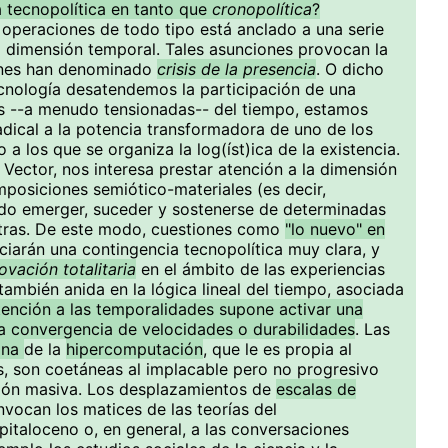
a tecnopolítica en tanto que
cronopolítica
?
operaciones de todo tipo está anclado a una serie
a dimensión temporal. Tales asunciones provocan la
gunes han denominado
crisis de la presencia
. O dicho
ecnología desatendemos la participación de una
es --a menudo tensionadas-- del tiempo, estamos
dical a la potencia transformadora de uno de los
a los que se organiza la log(íst)ica de la existencia.
 Vector, nos interesa prestar atención a la dimensión
posiciones semiótico-materiales (es decir,
do emerger, suceder y sostenerse de determinadas
otras. De este modo, cuestiones como
"lo nuevo" en
iarán una contingencia tecnopolítica muy clara, y
ovación totalitaria
en el ámbito de las experiencias
ambién anida en la lógica lineal del tiempo, asociada
tención a las temporalidades supone activar una
 la convergencia de velocidades o durabilidades
. Las
ana
de la
hipercomputación
, que le es propia al
, son coetáneas al implacable pero no progresivo
ción masiva. Los desplazamientos de
escalas de
vocan los matices de las teorías del
italoceno o, en general, a las conversaciones