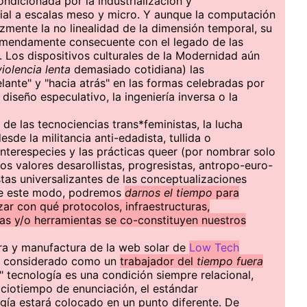
ndicionada por la industrialización y
nial a escalas meso y micro. Y aunque la computación
azmente la no linealidad de la dimensión temporal, su
remendamente consecuente con el legado de las
 Los dispositivos culturales de la Modernidad aún
violencia lenta
demasiado cotidiana) las
lante" y "hacia atrás" en las formas celebradas por
diseño especulativo, la ingeniería inversa o la
 de las tecnociencias trans*feministas, la lucha
esde la militancia anti-edadista, tullida o
interespecies y las prácticas queer (por nombrar solo
os valores desarollistas, progresistas, antropo-euro-
stas universalizantes de las conceptualizaciones
 De este modo, podremos
darnos el tiempo
para
zar con qué protocolos, infraestructuras,
gías y/o herramientas se co-constituyen nuestros
ura y manufactura de la web solar de
Low Tech
r considerado como un
trabajador del
tiempo fuera
" tecnología es una condición siempre relacional,
iotiempo de enunciación, el estándar
gía estará colocado en un punto diferente. De