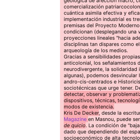
geológica de afección macro, co
comercialización patriarcocolo
cuántica asimila efectiva y efic
implementación industrial es t
premisas del Proyecto Moderno.
condicionan (desplegando una
proyecciones lineales "hacia ade
disciplinas tan dispares como el 
arqueología de los medios.
Gracias a sensibilidades propias
anticolonial, los señalamientos d
neurodivergente, la solidaridad 
algunas), podemos desvincular l
andro-cis-centrados e Historici
sociotécnicas que urge tener.
detectar, observar y problemati
dispositivos, técnicas, tecnolo
modos de existencia.
Kris De Decker
, desde la escrit
Magazine
en Masnou, puede se
de quicio
. La condición de "baja
dado que dependiendo del espac
socioeconómico de alta tecnolo