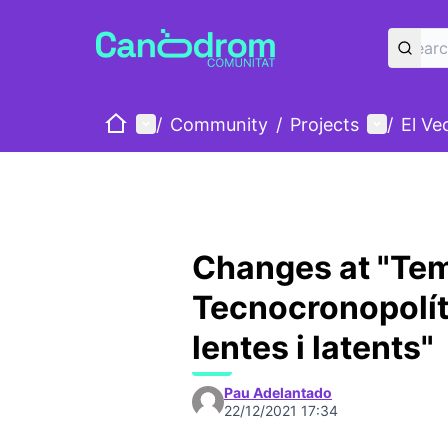
Home
Main menu
User me
/
Community
/
Projects
/
El Ve
Changes at "Tem
Tecnocronopolít
lentes i latents"
Pau Adelantado
22/12/2021 17:34