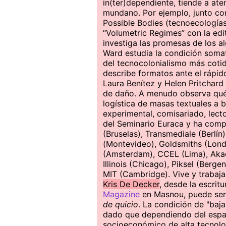
in(ter)dependiente, tiende a ate
mundano. Por ejemplo, junto co
Possible Bodies (tecnoecologías 
“Volumetric Regimes” con la edi
investiga las promesas de los al
Ward estudia la condición somat
del tecnocolonialismo más coti
describe formatos ante el rápid
Laura Benítez y Helen Pritchard
de daño. A menudo observa qué 
logística de masas textuales a 
experimental, comisariado, lect
del Seminario Euraca y ha comp
(Bruselas), Transmediale (Berlí
(Montevideo), Goldsmiths (Londr
(Amsterdam), CCEL (Lima), Akade
Illinois (Chicago), Piksel (Berge
MIT (Cambridge). Vive y trabaja
Kris De Decker
, desde la escrit
Magazine
en Masnou, puede ser
de quicio
. La condición de "baja
dado que dependiendo del espac
socioeconómico de alta tecnolo