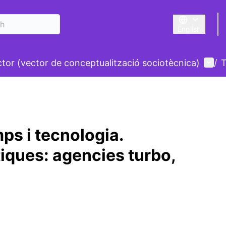
English
Triar la llengu
nu
User
ctor (vector de conceptualització sociotècnica)
/
T
ps i tecnologia.
iques: agencies turbo,