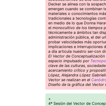
Decker se alinea con la sospech
emergen cuando se combinan te
materiales o conocimientos más
tradicionales a tecnologías co
en medio de lo que Donna Har
el
monocultivo de los tiempos
p
técnicamente a ámbitos tan disp
administración pública, el del u
probar velocidades más oportun
implicaciones e interrupciones 
a día articula nuestro ser-con di
El Vector de Conceptualización S
espacio impulsado por
Tecnopol
clave de las culturas, sociedad
acercamiento crítico y proposit
López, Alejandra López Gabrieli
Vector se realizan en el
Canòdro
Diseño de la gráfica del Vector
+
4ª Sesión del Vector de Concept