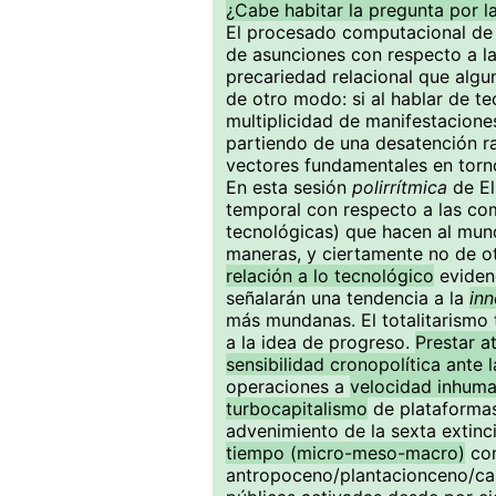
¿Cabe habitar la pregunta por l
El procesado computacional de 
de asunciones con respecto a l
precariedad relacional que al
de otro modo: si al hablar de t
multiplicidad de manifestacion
partiendo de una desatención ra
vectores fundamentales en torno 
En esta sesión
polirrítmica
de El
temporal con respecto a las com
tecnológicas) que hacen al mun
maneras, y ciertamente no de 
relación a lo tecnológico
evidenc
señalarán una tendencia a la
inn
más mundanas. El totalitarismo t
a la idea de progreso.
Prestar a
sensibilidad cronopolítica ante
operaciones a
velocidad inhum
turbocapitalismo
de plataformas
advenimiento de la sexta extin
tiempo (micro-meso-macro)
con
antropoceno/plantacionceno/cap