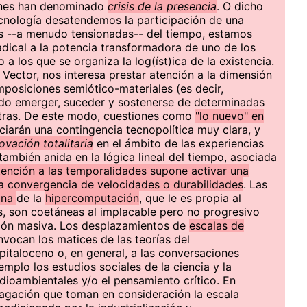
gunes han denominado
crisis de la presencia
. O dicho
ecnología desatendemos la participación de una
es --a menudo tensionadas-- del tiempo, estamos
dical a la potencia transformadora de uno de los
a los que se organiza la log(íst)ica de la existencia.
 Vector, nos interesa prestar atención a la dimensión
posiciones semiótico-materiales (es decir,
do emerger, suceder y sostenerse de determinadas
otras. De este modo, cuestiones como
"lo nuevo" en
iarán una contingencia tecnopolítica muy clara, y
ovación totalitaria
en el ámbito de las experiencias
ambién anida en la lógica lineal del tiempo, asociada
tención a las temporalidades supone activar una
 la convergencia de velocidades o durabilidades
. Las
ana
de la
hipercomputación
, que le es propia al
, son coetáneas al implacable pero no progresivo
ción masiva. Los desplazamientos de
escalas de
vocan los matices de las teorías del
italoceno o, en general, a las conversaciones
mplo los estudios sociales de la ciencia y la
ioambientales y/o el pensamiento crítico. En
dagación que toman en consideración la escala