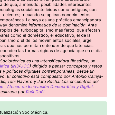
a de que, a menudo, posibilidades interesantes
cnologías socialmente leídas como antiguas, con
 recientes; o cuando se aplican conocimientos
ntemporáneas. La suya es una práctica emancipadora
away denomina
informática de la dominación
. Ante
ropios del turbocapitalismo más feroz, que afectan
ares como el doméstico, el educativo, el de la
rbanismo o el de los movimientos sociales, urge
as que nos permitan entender de qué latencias,
dependen las formas rígidas de agencia que en el día
spositivos.
ociotécnica es una intensificadora filosófica, un
ítica
(
IN3
/
UOC
) dirigido a pensar conceptos y retos
es y políticas digitales contemporáneas, desde un
ivo. El colectivo está compuesto por Antonio Calleja-
dis, Toni Navarro y Jara Rocha. Los encuentros del
m. Ateneo de Innovación Democrática y Digital
.
 realizada por
Raúl Goñi
ualización Sociotécnica.