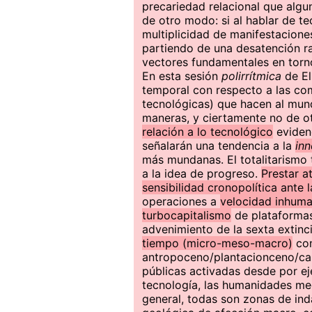
precariedad relacional que al
de otro modo: si al hablar de t
multiplicidad de manifestacion
partiendo de una desatención ra
vectores fundamentales en torno 
En esta sesión
polirrítmica
de El
temporal con respecto a las com
tecnológicas) que hacen al mun
maneras, y ciertamente no de 
relación a lo tecnológico
evidenc
señalarán una tendencia a la
inn
más mundanas. El totalitarismo t
a la idea de progreso.
Prestar a
sensibilidad cronopolítica ante
operaciones a
velocidad inhum
turbocapitalismo
de plataformas
advenimiento de la sexta extin
tiempo (micro-meso-macro)
con
antropoceno/plantacionceno/cap
públicas activadas desde por eje
tecnología, las humanidades med
general, todas son zonas de in