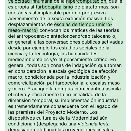
velocidad inhumana
de la
hipercomputación
, que le
es propia al
turbocapitalismo
de plataformas, son
coetáneas al implacable pero no progresivo
advenimiento de la sexta extinción masiva. Los
desplazamientos de
escalas de tiempo (micro-
meso-macro)
convocan los matices de las teorías
del antropoceno/plantacionceno/capitaloceno o,
en general, a las conversaciones públicas activadas
desde por ejemplo los estudios sociales de la
ciencia y la tecnología, las humanidades
medioambientales y/o el pensamiento crítico. En
general, todas son zonas de indagación que toman
en consideración la escala geológica de afección
macro, condicionada por la industrialización y
comercialización patriarcocolonial a escalas meso
y micro. Y aunque la computación cuántica asimila
efectiva y eficazmente la no linealidad de la
dimensión temporal, su implementación industrial
es tremendamente consecuente con el legado de
las premisas del Proyecto Moderno. Los
dispositivos culturales de la Modernidad aún
condicionan (desplegando una
violencia lenta
demasiado cotidiana) las proyecciones lineales