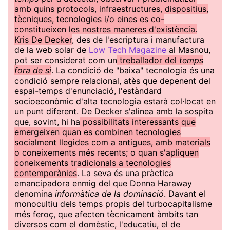
amb quins protocols, infraestructures, dispositius,
tècniques, tecnologies i/o eines es co-
constitueixen les nostres maneres d'existència.
Kris De Decker
, des de l'escriptura i manufactura
de la web solar de
Low Tech Magazine
al Masnou,
pot ser considerat com un
treballador del
temps
fora de si
. La condició de "baixa" tecnologia és una
condició sempre relacional, atès que depenent del
espai-temps d'enunciació, l'estàndard
socioeconòmic d'alta tecnologia estarà col·locat en
un punt diferent. De Decker s'alinea amb la sospita
que, sovint, hi ha
possibilitats interessants que
emergeixen quan es combinen tecnologies
socialment llegides com a antigues, amb materials
o coneixements més recents; o quan s'apliquen
coneixements tradicionals a tecnologies
contemporànies
. La seva és una pràctica
emancipadora enmig del que Donna Haraway
denomina
informàtica de la dominació
. Davant el
monocultiu dels temps propis del turbocapitalisme
més feroç, que afecten tècnicament àmbits tan
diversos com el domèstic, l'educatiu, el de