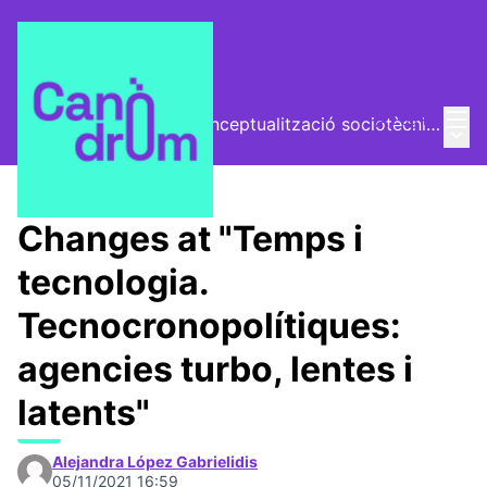
Mai
Log in
El Vector (vector de conceptualització sociotècnica)
Main
/
Trobades
Changes at "Temps i
tecnologia.
Tecnocronopolítiques:
agencies turbo, lentes i
latents"
Alejandra López Gabrielidis
05/11/2021 16:59