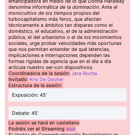
emancipadora en medio de lo que Donna Haraway
denomina
informática de la dominación
. Ante el
monocultivo de los tiempos
propios del
turbocapitalismo más feroz, que afectan
técnicamente a ámbitos tan dispares como el
doméstico, el educativo, el de la administración
pública, el del urbanismo o el de los movimientos
sociales, urge probar velocidades más oportunas
que nos permitan entender de qué latencias,
implicaciones e interrupciones dependen las
formas rígidas de agencia que en el día a día
articula nuestro ser-con dispositivos.
Coordinadora de la sesión:
Jara Rocha
Invitado:
Kris De Decker
Estructura de la sesión:
Exposición: 45’
Debate: 45’
La sesión se hará en castellano
Podréis ver el Streaming
aquí
El Vector de Conceptualización Sociotécnica es