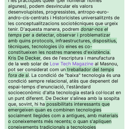
i les pràctiques queer (per nomenar només
algunes), podem desvincular els valors
desenvolupistes, progressistes, antropo-euro-
andro-cis-centrats i Historicistes universalitznts de
les conceptualitzacions sociotécniques que urgeix
tenir. D'aquesta manera, podrem
donar-nos el
temps
per a detectar, observar i problematizar
amb quins protocols, infraestructures, dispositius,
tècniques, tecnologies i/o eines es co-
constitueixen les nostres maneres d'existència.
Kris De Decker
, des de l'escriptura i manufactura
de la web solar de
Low Tech Magazine
al Masnou,
pot ser considerat com un
treballador del
temps
fora de si
. La condició de "baixa" tecnologia és una
condició sempre relacional, atès que depenent del
espai-temps d'enunciació, l'estàndard
socioeconòmic d'alta tecnologia estarà col·locat en
un punt diferent. De Decker s'alinea amb la sospita
que, sovint, hi ha
possibilitats interessants que
emergeixen quan es combinen tecnologies
socialment llegides com a antigues, amb materials
o coneixements més recents; o quan s'apliquen
coneixements tradicionals a tecnologies