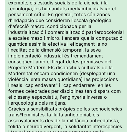
exemple, els estudis socials de la ciència i la
tecnologia, les humanitats mediambientals i/o el
pensament crític. En general, totes són zones
d'indagació que consideren l'escala geològica
d'afecció macro, condicionada per la
industrialització i comercialització patriarcocolonial
a escales meso i micro. I encara que la computació
quàntica assimila efectiva i eficaçment la no
linealitat de la dimensió temporal, la seva
implementació industrial és tremendament
conseqüent amb el llegat de les premisses del
Projecte Modern. Els dispositius culturals de la
Modernitat encara condicionen (desplegant una
violència lenta massa quotidiana) les projeccions
lineals "cap endavant" i "cap endarrere" en les
formes celebrades per disciplines tan dispars com
el disseny especulatiu, l'enginyeria inversa o
l'arqueologia dels mitjans.
Gràcies a sensibilitats pròpies de les tecnociències
trans*feministes, la lluita anticolonial, els
assenyalaments des de la militància anti-edatista,
tolida o neurodivergent, la solidaritat interespecies