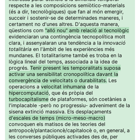
respecte a les composicions semiòtico-materials
(és a dir, tecnològiques) que fan al món emergir,
succeir i sostenir-se de determinades maneres, i
certament no d'unes altres. D'aquesta manera,
qüestions com
"alló nou" amb relació al tecnològic
evidenciaran una contingència tecnopolítica molt
clara, i assenyalaran una tendència a la
innovació
totalitària
en l'àmbit de les experiències més
mundanes. El totalitarisme també es troba en la
lògica lineal del temps, associada a la idea de
progrés.
Tenir present les temporalitats suposa
activar una sensibilitat cronopolítica davant la
convergència de velocitats o durabilitats.
Les
operacions a
velocitat inhumana
de la
hipercomputació
, que és pròpia del
turbocapitalisme
de plataformes, són coetànies a
l'implacable -però no progressiu- adveniment de la
sisena extinció massiva. Els desplaçaments
d'escales de temps (micro-meso-macro)
convoquen els matisos de les teories del
antropocè/plantacioncè/capitalocè o, en general, a
les converses públiques activades des de, per