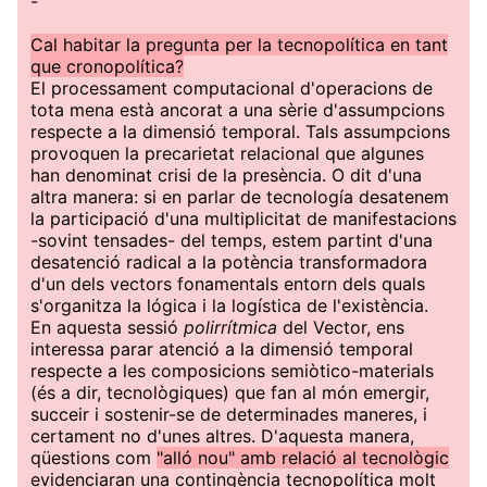
-
Cal habitar la pregunta per la tecnopolítica en tant
que cronopolítica?
El processament computacional d'operacions de
tota mena està ancorat a una sèrie d'assumpcions
respecte a la dimensió temporal. Tals assumpcions
provoquen la precarietat relacional que algunes
han denominat crisi de la presència. O dit d'una
altra manera: si en parlar de tecnología desatenem
la participació d'una multiplicitat de manifestacions
-sovint tensades- del temps, estem partint d'una
desatenció radical a la potència transformadora
d'un dels vectors fonamentals entorn dels quals
s'organitza la lógica i la logística de l'existència.
En aquesta sessió
polirrítmica
del Vector, ens
interessa parar atenció a la dimensió temporal
respecte a les composicions semiòtico-materials
(és a dir, tecnològiques) que fan al món emergir,
succeir i sostenir-se de determinades maneres, i
certament no d'unes altres. D'aquesta manera,
qüestions com
"alló nou" amb relació al tecnològic
evidenciaran una contingència tecnopolítica molt