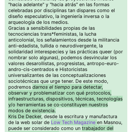
"hacia adelante" y "hacia atrás" en las formas
celebradas por disciplinas tan dispares como el
diseño especulativo, la ingeniería inversa o la
arqueología de los medios.
Gracias a sensibilidades propias de las
tecnociencias trans*feministas, la lucha
anticolonial, los señalamientos desde la militancia
anti-edadista, tullida o neurodivergente, la
solidaridad interespecies y las prácticas queer (por
nombrar solo algunas), podemos desvincular los
valores desarollistas, progresistas, antropo-euro-
andro-cis-centrados e Historicistas
universalizantes de las conceptualizaciones
sociotécnicas que urge tener. De este modo,
podremos
darnos el tiempo
para detectar,
observar y problematizar con qué protocolos,
infraestructuras, dispositivos, técnicas, tecnologías
y/o herramientas se co-constituyen nuestros
modos de existencia.
Kris De Decker
, desde la escritura y manufactura
de la web solar de
Low Tech Magazine
en Masnou,
puede ser considerado como un
trabajador del