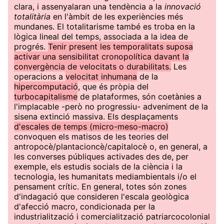
clara, i assenyalaran una tendència a la
innovació
totalitària
en l'àmbit de les experiències més
mundanes. El totalitarisme també es troba en la
lògica lineal del temps, associada a la idea de
progrés.
Tenir present les temporalitats suposa
activar una sensibilitat cronopolítica davant la
convergència de velocitats o durabilitats.
Les
operacions a
velocitat inhumana
de la
hipercomputació
, que és pròpia del
turbocapitalisme
de plataformes, són coetànies a
l'implacable -però no progressiu- adveniment de la
sisena extinció massiva. Els desplaçaments
d'escales de temps (micro-meso-macro)
convoquen els matisos de les teories del
antropocè/plantacioncè/capitalocè o, en general, a
les converses públiques activades des de, per
exemple, els estudis socials de la ciència i la
tecnologia, les humanitats mediambientals i/o el
pensament crític. En general, totes són zones
d'indagació que consideren l'escala geològica
d'afecció macro, condicionada per la
industrialització i comercialització patriarcocolonial