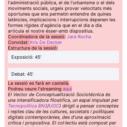
l'administració pública, el de l'urbanisme o el dels
moviments socials, urgeix provar velocitats més
oportunes que ens permetin entendre de quines
latències, implicacions i interrupcions depenen les
formes rígides d'agència que en el dia a dia
articula el nostre ésser-amb dispositius.
Coordinadora de la sessió:
Jara Rocha
Convidat:
Kris De Decker
Estructura de la sessió:
Exposició: 45’
Debat: 45’
La sessió es farà en castellà.
Podreu veure l'streaming
aqui
El Vector de Conceptualització Sociotécnica és
una intensificadora filosòfica, un espai impulsat per
Tecnopolítica
(
IN3
/
UOC
) dirigit a pensar conceptes
i reptes clau de les cultures, societats i polítiques
digitals contemporànies, des d'una aproximació
crítica i propositiva. El col·lectiu està compost per