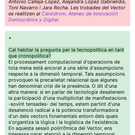
Antonio Calleja-López, Alejandra López Gabrielidis,
Toni Navarro i Jara Rocha. Les trobades del Vector
es realitzen al
Canòdrom. Ateneo de Innovación
Democrática y Digital
.
+
Cal habitar la pregunta per la tecnopolítica en tant
que cronopolítica?
El processament computacional d'operacions de
tota mena està ancorat a una sèrie d'assumpcions
respecte a la dimensió temporal. Tals assumpcions
provoquen la precarietat relacional que algunes
han denominat crisi de la presència. O dit d'una
altra manera: si en parlar de tecnología desatenem
la participació d'una multiplicitat de manifestacions
-sovint tensades- del temps, estem partint d'una
desatenció radical a la potència transformadora
d'un dels vectors fonamentals entorn dels quals
s'organitza la lógica i la logística de l'existència.
En aquesta sessió
polirrítmica
del Vector, ens
interessa parar atenció a la dimensió temporal