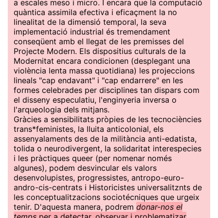
a escales meso i micro. I encara que la computació
quàntica assimila efectiva i eficaçment la no
linealitat de la dimensió temporal, la seva
implementació industrial és tremendament
conseqüent amb el llegat de les premisses del
Projecte Modern. Els dispositius culturals de la
Modernitat encara condicionen (desplegant una
violència lenta massa quotidiana) les projeccions
lineals "cap endavant" i "cap endarrere" en les
formes celebrades per disciplines tan dispars com
el disseny especulatiu, l'enginyeria inversa o
l'arqueologia dels mitjans.
Gràcies a sensibilitats pròpies de les tecnociències
trans*feministes, la lluita anticolonial, els
assenyalaments des de la militància anti-edatista,
tolida o neurodivergent, la solidaritat interespecies
i les pràctiques queer (per nomenar només
algunes), podem desvincular els valors
desenvolupistes, progressistes, antropo-euro-
andro-cis-centrats i Historicistes universalitznts de
les conceptualitzacions sociotécniques que urgeix
tenir. D'aquesta manera, podrem
donar-nos el
temps
per a detectar, observar i problematizar