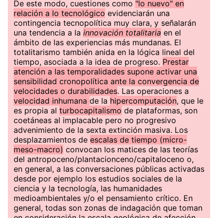
De este modo, cuestiones como
"lo nuevo" en
relación a lo tecnológico
evidenciarán una
contingencia tecnopolítica muy clara, y señalarán
una tendencia a la
innovación totalitaria
en el
ámbito de las experiencias más mundanas. El
totalitarismo también anida en la lógica lineal del
tiempo, asociada a la idea de progreso.
Prestar
atención a las temporalidades supone activar una
sensibilidad cronopolítica ante la convergencia de
velocidades o durabilidades
. Las operaciones a
velocidad inhumana
de la
hipercomputación
, que le
es propia al
turbocapitalismo
de plataformas, son
coetáneas al implacable pero no progresivo
advenimiento de la sexta extinción masiva. Los
desplazamientos de
escalas de tiempo (micro-
meso-macro)
convocan los matices de las teorías
del antropoceno/plantacionceno/capitaloceno o,
en general, a las conversaciones públicas activadas
desde por ejemplo los estudios sociales de la
ciencia y la tecnología, las humanidades
medioambientales y/o el pensamiento crítico. En
general, todas son zonas de indagación que toman
en consideración la escala geológica de afección