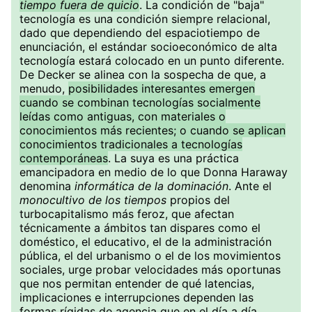
tiempo fuera de quicio
. La condición de "baja"
tecnología es una condición siempre relacional,
dado que dependiendo del espaciotiempo de
enunciación, el estándar socioeconómico de alta
tecnología estará colocado en un punto diferente.
De Decker se alinea con la sospecha de que, a
menudo,
posibilidades interesantes emergen
cuando se combinan tecnologías socialmente
leídas como antiguas, con materiales o
conocimientos más recientes; o cuando se aplican
conocimientos tradicionales a tecnologías
contemporáneas
. La suya es una práctica
emancipadora en medio de lo que Donna Haraway
denomina
informática de la dominación
. Ante el
monocultivo de los tiempos
propios del
turbocapitalismo más feroz, que afectan
técnicamente a ámbitos tan dispares como el
doméstico, el educativo, el de la administración
pública, el del urbanismo o el de los movimientos
sociales, urge probar velocidades más oportunas
que nos permitan entender de qué latencias,
implicaciones e interrupciones dependen las
formas rígidas de agencia que en el día a día