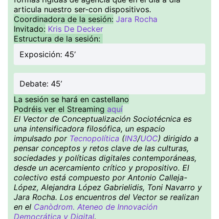
articula nuestro ser-con dispositivos.
Coordinadora de la sesión:
Jara Rocha
Invitado:
Kris De Decker
Estructura de la sesión:
Exposición: 45’
Debate: 45’
La sesión se hará en castellano
Podréis ver el Streaming
aquí
El Vector de Conceptualización Sociotécnica es
una intensificadora filosófica, un espacio
impulsado por
Tecnopolítica
(
IN3
/
UOC
) dirigido a
pensar conceptos y retos clave de las culturas,
sociedades y políticas digitales contemporáneas,
desde un acercamiento crítico y propositivo. El
colectivo está compuesto por Antonio Calleja-
López, Alejandra López Gabrielidis, Toni Navarro y
Jara Rocha. Los encuentros del Vector se realizan
en el
Canòdrom. Ateneo de Innovación
Democrática y Digital
.