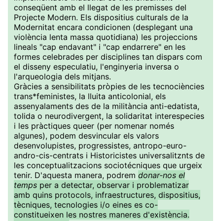
conseqüent amb el llegat de les premisses del
Projecte Modern. Els dispositius culturals de la
Modernitat encara condicionen (desplegant una
violència lenta massa quotidiana) les projeccions
lineals "cap endavant" i "cap endarrere" en les
formes celebrades per disciplines tan dispars com
el disseny especulatiu, l'enginyeria inversa o
l'arqueologia dels mitjans.
Gràcies a sensibilitats pròpies de les tecnociències
trans*feministes, la lluita anticolonial, els
assenyalaments des de la militància anti-edatista,
tolida o neurodivergent, la solidaritat interespecies
i les pràctiques queer (per nomenar només
algunes), podem desvincular els valors
desenvolupistes, progressistes, antropo-euro-
andro-cis-centrats i Historicistes universalitznts de
les conceptualitzacions sociotécniques que urgeix
tenir. D'aquesta manera, podrem
donar-nos el
temps
per a detectar, observar i problematizar
amb quins protocols, infraestructures, dispositius,
tècniques, tecnologies i/o eines es co-
constitueixen les nostres maneres d'existència.