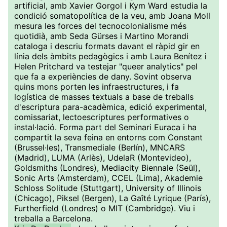
artificial, amb Xavier Gorgol i Kym Ward estudia la
condició somatopolítica de la veu, amb Joana Moll
mesura les forces del tecnocolonialisme més
quotidià, amb Seda Gürses i Martino Morandi
cataloga i descriu formats davant el ràpid gir en
línia dels àmbits pedagògics i amb Laura Benítez i
Helen Pritchard va testejar "queer analytics" pel
que fa a experiències de dany. Sovint observa
quins mons porten les infraestructures, i fa
logística de masses textuals a base de treballs
d'escriptura para-acadèmica, edició experimental,
comissariat, lectoescriptures performatives o
instal·lació. Forma part del Seminari Euraca i ha
compartit la seva feina en entorns com Constant
(Brussel·les), Transmediale (Berlín), MNCARS
(Madrid), LUMA (Arlès), UdelaR (Montevideo),
Goldsmiths (Londres), Mediacity Biennale (Seül),
Sonic Arts (Amsterdam), CCEL (Lima), Akademie
Schloss Solitude (Stuttgart), University of Illinois
(Chicago), Piksel (Bergen), La Gaîté Lyrique (París),
Furtherfield (Londres) o MIT (Cambridge). Viu i
treballa a Barcelona.