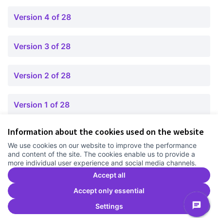
Version 4 of 28
Version 3 of 28
Version 2 of 28
Version 1 of 28
Information about the cookies used on the website
Terms of Service
We use cookies on our website to improve the performance
Cookie settings
and content of the site. The cookies enable us to provide a
Comunitat Canòdrom at Facebook
(External link)
Comunitat Canòdrom at Instagram
(External link)
Comunitat Canòdrom at YouTube
(External link)
English
more individual user experience and social media channels.
Triar la llengua
Elegir el idioma
Choose language
Accept all
Accept only essential
Settings
C
(E
(External link)
Website made with
free software
.
(External link)