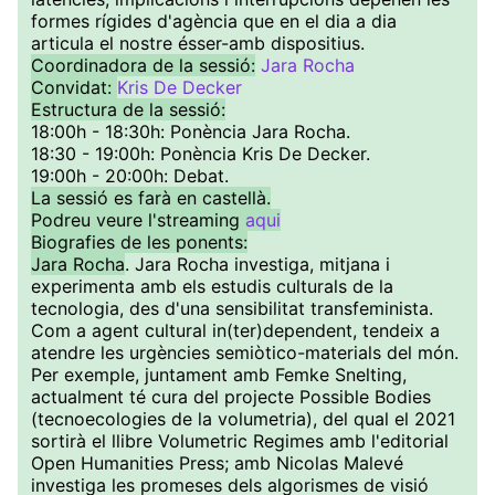
formes rígides d'agència que en el dia a dia
articula el nostre ésser-amb dispositius.
Coordinadora de la sessió:
Jara Rocha
Convidat:
Kris De Decker
Estructura de la sessió:
18:00h - 18:30h: Ponència Jara Rocha.
18:30 - 19:00h: Ponència Kris De Decker.
19:00h - 20:00h: Debat.
La sessió es farà en castellà.
Podreu veure l'streaming
aqui
Biografies de les ponents:
Jara Rocha
. Jara Rocha investiga, mitjana i
experimenta amb els estudis culturals de la
tecnologia, des d'una sensibilitat transfeminista.
Com a agent cultural in(ter)dependent, tendeix a
atendre les urgències semiòtico-materials del món.
Per exemple, juntament amb Femke Snelting,
actualment té cura del projecte Possible Bodies
(tecnoecologies de la volumetria), del qual el 2021
sortirà el llibre Volumetric Regimes amb l'editorial
Open Humanities Press; amb Nicolas Malevé
investiga les promeses dels algorismes de visió