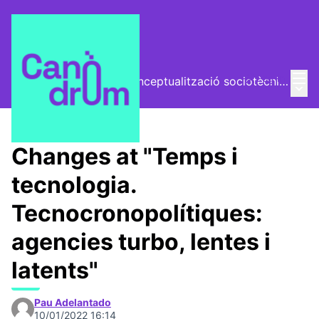
Mai
Log in
El Vector (vector de conceptualització sociotècnica)
Main
/
Trobades
Changes at "Temps i
tecnologia.
Tecnocronopolítiques:
agencies turbo, lentes i
latents"
Pau Adelantado
10/01/2022 16:14