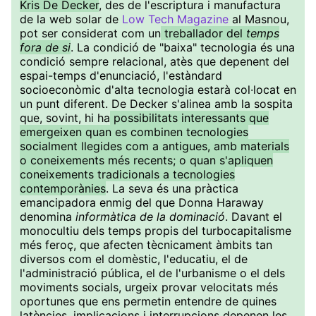
Kris De Decker
, des de l'escriptura i manufactura
de la web solar de
Low Tech Magazine
al Masnou,
pot ser considerat com un
treballador del
temps
fora de si
. La condició de "baixa" tecnologia és una
condició sempre relacional, atès que depenent del
espai-temps d'enunciació, l'estàndard
socioeconòmic d'alta tecnologia estarà col·locat en
un punt diferent. De Decker s'alinea amb la sospita
que, sovint, hi ha
possibilitats interessants que
emergeixen quan es combinen tecnologies
socialment llegides com a antigues, amb materials
o coneixements més recents; o quan s'apliquen
coneixements tradicionals a tecnologies
contemporànies
. La seva és una pràctica
emancipadora enmig del que Donna Haraway
denomina
informàtica de la dominació
. Davant el
monocultiu dels temps propis del turbocapitalisme
més feroç, que afecten tècnicament àmbits tan
diversos com el domèstic, l'educatiu, el de
l'administració pública, el de l'urbanisme o el dels
moviments socials, urgeix provar velocitats més
oportunes que ens permetin entendre de quines
latències, implicacions i interrupcions depenen les