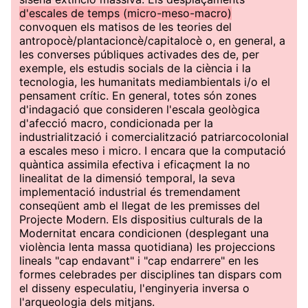
d'escales de temps (micro-meso-macro)
convoquen els matisos de les teories del
antropocè/plantacioncè/capitalocè o, en general, a
les converses públiques activades des de, per
exemple, els estudis socials de la ciència i la
tecnologia, les humanitats mediambientals i/o el
pensament crític. En general, totes són zones
d'indagació que consideren l'escala geològica
d'afecció macro, condicionada per la
industrialització i comercialització patriarcocolonial
a escales meso i micro. I encara que la computació
quàntica assimila efectiva i eficaçment la no
linealitat de la dimensió temporal, la seva
implementació industrial és tremendament
conseqüent amb el llegat de les premisses del
Projecte Modern. Els dispositius culturals de la
Modernitat encara condicionen (desplegant una
violència lenta massa quotidiana) les projeccions
lineals "cap endavant" i "cap endarrere" en les
formes celebrades per disciplines tan dispars com
el disseny especulatiu, l'enginyeria inversa o
l'arqueologia dels mitjans.