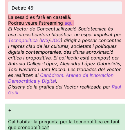
Debat: 45’
La sessió es farà en castellà.
Podreu veure l'streaming
aqui
El Vector de Conceptualització Sociotécnica és
una intensificadora filosòfica, un espai impulsat per
Tecnopolítica
(
IN3
/
UOC
) dirigit a pensar conceptes
i reptes clau de les cultures, societats i polítiques
digitals contemporànies, des d'una aproximació
crítica i propositiva. El col·lectiu està compost per
Antonio Calleja-López, Alejandra López Gabrielidis,
Toni Navarro i Jara Rocha. Les trobades del Vector
es realitzen al
Canòdrom. Ateneo de Innovación
Democrática y Digital
.
Disseny de la gràfica del Vector realitzada per
Raúl
Goñi
+
Cal habitar la pregunta per la tecnopolítica en tant
que cronopolítica?