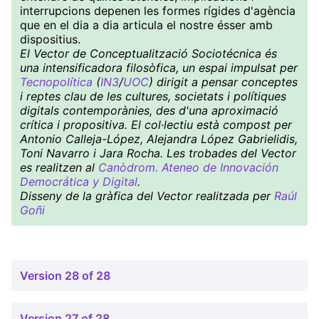
interrupcions depenen les formes rígides d'agència
que en el dia a dia articula el nostre ésser amb
dispositius.
El Vector de Conceptualització Sociotécnica és
una intensificadora filosòfica, un espai impulsat per
Tecnopolítica
(
IN3
/
UOC
) dirigit a pensar conceptes
i reptes clau de les cultures, societats i polítiques
digitals contemporànies, des d'una aproximació
crítica i propositiva. El col·lectiu està compost per
Antonio Calleja-López, Alejandra López Gabrielidis,
Toni Navarro i Jara Rocha. Les trobades del Vector
es realitzen al
Canòdrom. Ateneo de Innovación
Democrática y Digital
.
Disseny de la gràfica del Vector realitzada per
Raúl
Goñi
Version 28 of 28
Version 27 of 28