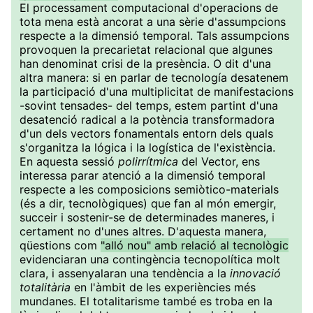
El processament computacional d'operacions de
tota mena està ancorat a una sèrie d'assumpcions
respecte a la dimensió temporal. Tals assumpcions
provoquen la precarietat relacional que algunes
han denominat crisi de la presència. O dit d'una
altra manera: si en parlar de tecnología desatenem
la participació d'una multiplicitat de manifestacions
-sovint tensades- del temps, estem partint d'una
desatenció radical a la potència transformadora
d'un dels vectors fonamentals entorn dels quals
s'organitza la lógica i la logística de l'existència.
En aquesta sessió
polirrítmica
del Vector, ens
interessa parar atenció a la dimensió temporal
respecte a les composicions semiòtico-materials
(és a dir, tecnològiques) que fan al món emergir,
succeir i sostenir-se de determinades maneres, i
certament no d'unes altres. D'aquesta manera,
qüestions com
"alló nou" amb relació al tecnològic
evidenciaran una contingència tecnopolítica molt
clara, i assenyalaran una tendència a la
innovació
totalitària
en l'àmbit de les experiències més
mundanes. El totalitarisme també es troba en la