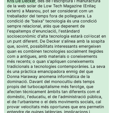
Kris De Decker
, des de l'escriptura i manufactura
de la web solar de Low Tech Magazine (Enllaç
extern) a Masnou, pot ser considerat com un
treballador del temps fora de polleguera. La
condició de "baixa" tecnologia és una condició
sempre relacional, atès que depenent de
l'espaitemps d'enunciació, l'estàndard
socioeconòmic d'alta tecnologia estarà col·locat en
un punt diferent. De Decker s'alinea amb la sospita
que, sovint, possibilitats interessants emergeixen
quan es combinen tecnologies socialment llegides
com a antigues, amb materials o coneixements
més recents; o quan s'apliquen coneixements
tradicionals a tecnologies contemporànies. La seva
és una pràctica emancipadora enmig del que
Donna Haraway anomena informàtica de la
dominació. Davant del monocultiu dels temps
propis del turbocapitalisme més ferotge, que
afecten tècnicament àmbits tan diferents com el
domèstic, l'educatiu, el de l'administració pública,
el de l'urbanisme o el dels moviments socials, cal
provar velocitats més oportunes que ens permetin
entendre de quines latències, implicacions i