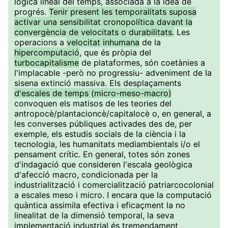
lògica lineal del temps, associada a la idea de
progrés.
Tenir present les temporalitats suposa
activar una sensibilitat cronopolítica davant la
convergència de velocitats o durabilitats.
Les
operacions a
velocitat inhumana
de la
hipercomputació
, que és pròpia del
turbocapitalisme
de plataformes, són coetànies a
l'implacable -però no progressiu- adveniment de la
sisena extinció massiva. Els desplaçaments
d'escales de temps (micro-meso-macro)
convoquen els matisos de les teories del
antropocè/plantacioncè/capitalocè o, en general, a
les converses públiques activades des de, per
exemple, els estudis socials de la ciència i la
tecnologia, les humanitats mediambientals i/o el
pensament crític. En general, totes són zones
d'indagació que consideren l'escala geològica
d'afecció macro, condicionada per la
industrialització i comercialització patriarcocolonial
a escales meso i micro. I encara que la computació
quàntica assimila efectiva i eficaçment la no
linealitat de la dimensió temporal, la seva
implementació industrial és tremendament