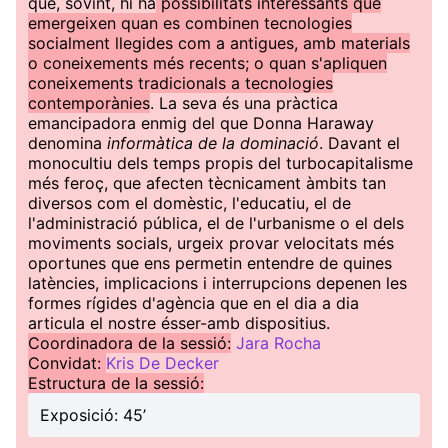
que, sovint, hi ha
possibilitats interessants que
emergeixen quan es combinen tecnologies
socialment llegides com a antigues, amb materials
o coneixements més recents; o quan s'apliquen
coneixements tradicionals a tecnologies
contemporànies
. La seva és una pràctica
emancipadora enmig del que Donna Haraway
denomina
informàtica de la dominació
. Davant el
monocultiu dels temps propis del turbocapitalisme
més feroç, que afecten tècnicament àmbits tan
diversos com el domèstic, l'educatiu, el de
l'administració pública, el de l'urbanisme o el dels
moviments socials, urgeix provar velocitats més
oportunes que ens permetin entendre de quines
latències, implicacions i interrupcions depenen les
formes rígides d'agència que en el dia a dia
articula el nostre ésser-amb dispositius.
Coordinadora de la sessió:
Jara Rocha
Convidat:
Kris De Decker
Estructura de la sessió:
Exposició: 45’