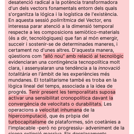
desatenció radical a la potència transformadora
d'un dels vectors fonamentals entorn dels quals
s'organitza la lógica i la logística de l'existència.
En aquesta sessió
polirrítmica
del Vector, ens
interessa parar atenció a la dimensió temporal
respecte a les composicions semiòtico-materials
(és a dir, tecnològiques) que fan al món emergir,
succeir i sostenir-se de determinades maneres, i
certament no d'unes altres. D'aquesta manera,
qüestions com
"alló nou" amb relació al tecnològic
evidenciaran una contingència tecnopolítica molt
clara, i assenyalaran una tendència a la
innovació
totalitària
en l'àmbit de les experiències més
mundanes. El totalitarisme també es troba en la
lògica lineal del temps, associada a la idea de
progrés.
Tenir present les temporalitats suposa
activar una sensibilitat cronopolítica davant la
convergència de velocitats o durabilitats.
Les
operacions a
velocitat inhumana
de la
hipercomputació
, que és pròpia del
turbocapitalisme
de plataformes, són coetànies a
l'implacable -però no progressiu- adveniment de la
sisena extinció massiva. Els desplaçaments