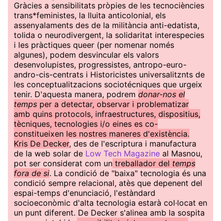
Gràcies a sensibilitats pròpies de les tecnociències
trans*feministes, la lluita anticolonial, els
assenyalaments des de la militància anti-edatista,
tolida o neurodivergent, la solidaritat interespecies
i les pràctiques queer (per nomenar només
algunes), podem desvincular els valors
desenvolupistes, progressistes, antropo-euro-
andro-cis-centrats i Historicistes universalitznts de
les conceptualitzacions sociotécniques que urgeix
tenir. D'aquesta manera, podrem
donar-nos el
temps
per a detectar, observar i problematizar
amb quins protocols, infraestructures, dispositius,
tècniques, tecnologies i/o eines es co-
constitueixen les nostres maneres d'existència.
Kris De Decker
, des de l'escriptura i manufactura
de la web solar de
Low Tech Magazine
al Masnou,
pot ser considerat com un
treballador del
temps
fora de si
. La condició de "baixa" tecnologia és una
condició sempre relacional, atès que depenent del
espai-temps d'enunciació, l'estàndard
socioeconòmic d'alta tecnologia estarà col·locat en
un punt diferent. De Decker s'alinea amb la sospita