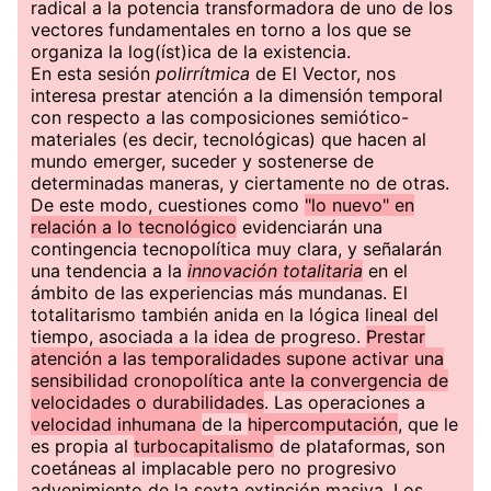
radical a la potencia transformadora de uno de los
vectores fundamentales en torno a los que se
organiza la log(íst)ica de la existencia.
En esta sesión
polirrítmica
de El Vector, nos
interesa prestar atención a la dimensión temporal
con respecto a las composiciones semiótico-
materiales (es decir, tecnológicas) que hacen al
mundo emerger, suceder y sostenerse de
determinadas maneras, y ciertamente no de otras.
De este modo, cuestiones como
"lo nuevo" en
relación a lo tecnológico
evidenciarán una
contingencia tecnopolítica muy clara, y señalarán
una tendencia a la
innovación totalitaria
en el
ámbito de las experiencias más mundanas. El
totalitarismo también anida en la lógica lineal del
tiempo, asociada a la idea de progreso.
Prestar
atención a las temporalidades supone activar una
sensibilidad cronopolítica ante la convergencia de
velocidades o durabilidades
. Las operaciones a
velocidad inhumana
de la
hipercomputación
, que le
es propia al
turbocapitalismo
de plataformas, son
coetáneas al implacable pero no progresivo
advenimiento de la sexta extinción masiva. Los