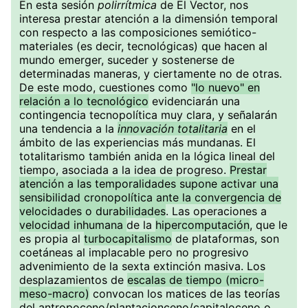
En esta sesión
polirrítmica
de El Vector, nos
interesa prestar atención a la dimensión temporal
con respecto a las composiciones semiótico-
materiales (es decir, tecnológicas) que hacen al
mundo emerger, suceder y sostenerse de
determinadas maneras, y ciertamente no de otras.
De este modo, cuestiones como
"lo nuevo" en
relación a lo tecnológico
evidenciarán una
contingencia tecnopolítica muy clara, y señalarán
una tendencia a la
innovación totalitaria
en el
ámbito de las experiencias más mundanas. El
totalitarismo también anida en la lógica lineal del
tiempo, asociada a la idea de progreso.
Prestar
atención a las temporalidades supone activar una
sensibilidad cronopolítica ante la convergencia de
velocidades o durabilidades
. Las operaciones a
velocidad inhumana
de la
hipercomputación
, que le
es propia al
turbocapitalismo
de plataformas, son
coetáneas al implacable pero no progresivo
advenimiento de la sexta extinción masiva. Los
desplazamientos de
escalas de tiempo (micro-
meso-macro)
convocan los matices de las teorías
del antropoceno/plantacionceno/capitaloceno o,