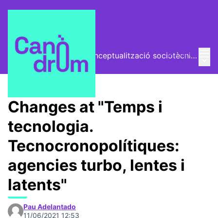
Mai
Log in
El Vector (vector de conceptualització sociotècnica)
Main
/
Trobades
Changes at "Temps i
tecnologia.
Tecnocronopolítiques:
agencies turbo, lentes i
latents"
Pau Adelantado
11/06/2021 12:53