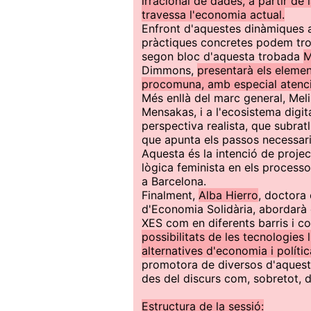
irracional de dades, a partir de 
travessa l'economia actual.
Enfront d'aquestes dinàmiques ab
pràctiques concretes podem trob
segon bloc d'aquesta trobada
M
Dimmons,
presentarà els elemen
procomuna, amb especial atenc
Més enllà del marc general, Mel
Mensakas, i a l'ecosistema digita
perspectiva realista, que subratl
que apunta els passos necessaris
Aquesta és la intenció de projec
lògica feminista en els processo
a Barcelona.
Finalment,
Alba Hierro
, doctora 
d'Economia Solidària, abordarà e
XES com en diferents barris i col
possibilitats de les tecnologies 
alternatives d'economia i políti
promotora de diversos d'aquest
des del discurs com, sobretot, d
Estructura de la sessió: