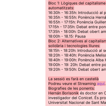
Bloc 1: Lògiques del capitalisme
automatitzats:
16:30h - 16:35h: Introducció al 
16:35h - 16:55h: Ponència Herná
16:55h - 17:15h: Ponència Guill
17:15h - 17:35h: Debat entre pon
17:35h - 18:00h: Debat obert am
18:00h - 18.15: Pausa
Bloc 2: Alternatives al capitali
solidària i tecnologies lliures:
18:15h - 18:20h: Introducció al 
18:20h - 18:40h: Ponència Melis
18:40h - 19:00h: Ponència Alba 
19:00h - 19: 20h: Debat entre po
19:20h - 19:50h: Debat obert am
La sessió es farà en castellà
Podreu veure el Streaming
aquí
.
Biografies de les ponents:
Hernán Borisonik
és doctor en Ci
investigador del Conicet. És pro
Universitat Nacional de Sant Mar