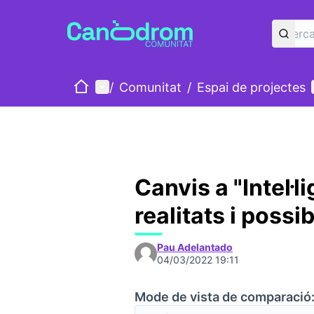
Inici
Menú principal
/
Comunitat
/
Espai de projectes
Canvis a "Intel·l
realitats i possib
Pau Adelantado
04/03/2022 19:11
Mode de vista de comparació