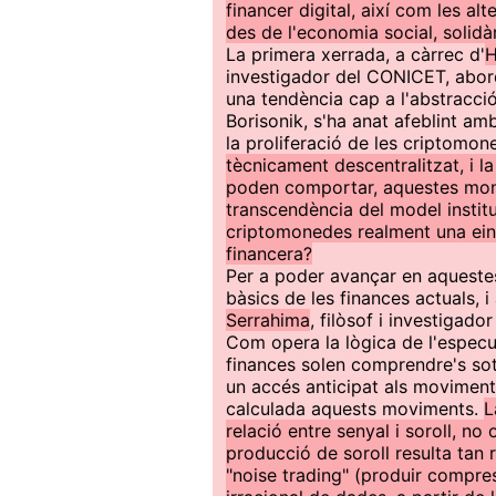
financer digital, així com les al
des de l'economia social, solidàr
La primera xerrada, a càrrec d'
H
investigador del CONICET, abord
una tendència cap a l'abstracció:
Borisonik, s'ha anat afeblint amb
la proliferació de les criptomo
tècnicament descentralitzat, i l
poden comportar, aquestes mon
transcendència del model institu
criptomonedes realment una ein
financera?
Per a poder avançar en aqueste
bàsics de les finances actuals, 
Serrahima
, filòsof i investigado
Com opera la lògica de l'especu
finances solen comprendre's sota
un accés anticipat als moviments
calculada aquests moviments.
L
relació entre senyal i soroll, n
producció de soroll resulta tan 
"noise trading" (produir compre