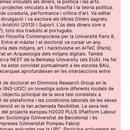
s vinculats als diners, la política i les arts.
projectes vinculats a la filosofia i la teoria política.
e curaduría, performance i crítica d'art. Va editar
ivulgació i va escriure els llibres Diners sagrats.
n Aristòtil (2013) i Suport. L'ús dels diners com a
7), tots dos traduïts al portuguès.
 en Filosofia Contemporània per la Université Paris 8,
Entre el màster i el doctorat va cursar un any
oria dels mitjans, art i hacktivisme en ArTeC (París),
rat en Arqueologia dels mitjans digitals. També
erca NEST de la Berkeley University (els EUA). Ha fet
 i ha estat convidat puntualment a les escoles BAU,
recerques aprofundeixen en les interseccions entre
nt de doctorat en Dimmons Research Group en la
tute (IN3-UOC) on investiga sobre diferents models de
'objectiu principal de la seva tesi consisteix a
el de plataforma i les condicions laborals de les seves
enció en la tan aclamada flexibilitat. La seva tesi
c del projecte europeu H2020 PLUS (Platform Labour
n Sociologia (Universitat de Barcelona) i és
Empreses (Universitat Pompeu Fabra).
iques aplicades per la UPC. Participa activament en