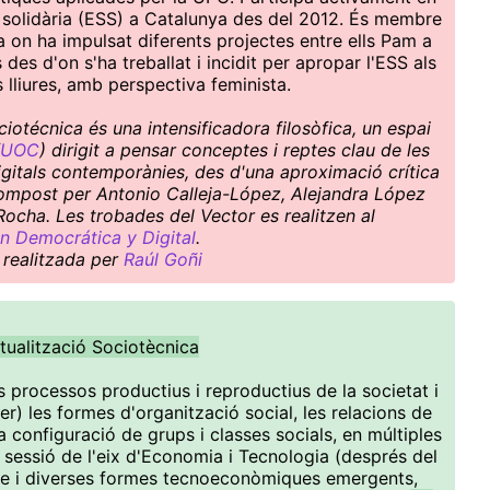
i solidària (ESS) a Catalunya des del 2012. És membre
 on ha impulsat diferents projectes entre ells Pam a
es d'on s'ha treballat i incidit per apropar l'ESS als
 lliures, amb perspectiva feminista.
otécnica és una intensificadora filosòfica, un espai
UOC
) dirigit a pensar conceptes i reptes clau de les
 digitals contemporànies, des d'una aproximació crítica
à compost per Antonio Calleja-López, Alejandra López
 Rocha. Les trobades del Vector es realitzen al
n Democrática y Digital
.
 realitzada per
Raúl Goñi
tualització Sociotècnica
ls processos productius i reproductius de la societat i
per) les formes d'organització social, les relacions de
 configuració de grups i classes socials, en múltiples
 sessió de l'eix d'Economia i Tecnologia (després del
sme i diverses formes tecnoeconòmiques emergents,