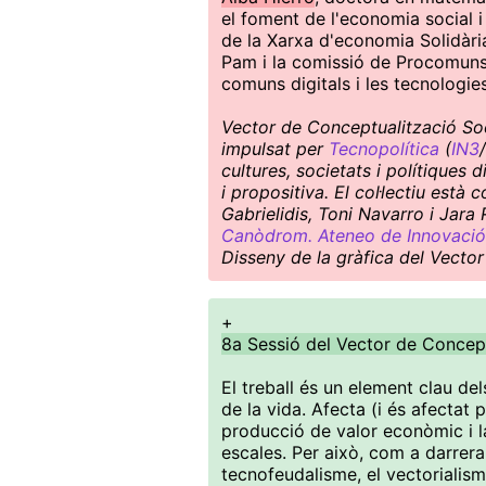
el foment de l'economia social 
de la Xarxa d'economia Solidària
Pam i la comissió de Procomuns d
comuns digitals i les tecnologies
Vector de Conceptualització Soci
impulsat per
Tecnopolítica
(
IN3
/
cultures, societats i polítiques
i propositiva. El col·lectiu est
Gabrielidis, Toni Navarro i Jara
Canòdrom. Ateneo de Innovació
Disseny de la gràfica del Vector
+
8a Sessió del Vector de Concep
El treball és un element clau de
de la vida. Afecta (i és afectat 
producció de valor econòmic i la
escales. Per això, com a darrera
tecnofeudalisme, el vectoriali