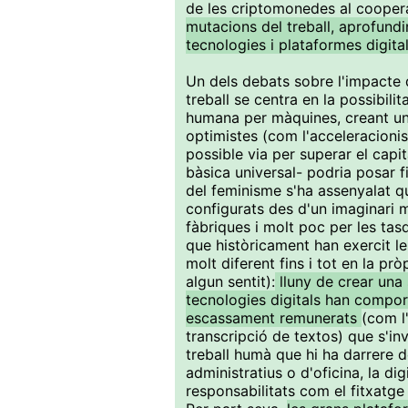
de les criptomonedes al cooper
mutacions del treball, aprofundi
tecnologies i plataformes digita
Un dels debats sobre l'impacte d
treball se centra en la possibilit
humana per màquines, creant un
optimistes (com l'acceleracion
possible via per superar el cap
bàsica universal- podria posar fi 
del feminisme s'ha assenyalat q
configurats des d'un imaginari
fàbriques i molt poc per les tas
que històricament han exercit le
molt diferent fins i tot en la pr
algun sentit):
lluny de crear una 
tecnologies digitals han comport
escassament remunerats
(com l
transcripció de textos) que s'in
treball humà que hi ha darrere de
administratius o d'oficina, la di
responsabilitats com el fitxatge 