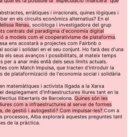
la qual es fa possible la “especulació financera” que
stractes, erràtiques i irracionals, quines lògiques i
ar en els circuits econòmics alternatius? En el
elissa Renau
, sociòloga i investigadora del grup
ts centrals del paradigma d'economia digital
ió a models com el cooperativisme de plataforma
.
issa ens acostarà a projectes com Fairbnb o
l social i solidari en el seu conjunt. Ho farà des d'una
la els seus avanços i possibilitats, al mateix temps
 per a anar més enllà dels seus límits actuals.
tes com Match Impulsa, que tracten d'introduir la
s de plataformizació de l'economia social i solidària
en matemàtiques i activista lligada a la Xarxa
l desplegament d'infraestructures lliures tant en la
·lectius llibertaris de Barcelona.
Quines són les
lliures com a infraestructures al servei de formes
ca, de gestió i autogestió? Com impulsar-les?
Com a
s processos, Alba explorarà aquestes preguntes tant
es de la pràctica.