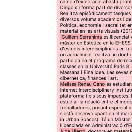
camp d'exploració abasta probleme
Dirigeix i forma part de diversos 
Realitza episòdicament tasques d
diversos volums acadèmics i de d
Política, economia i sacralitat e
material en les arts visuals (201
Guillem Serrahima
és llicenciat
màster en Estètica en la EHESS. 
d'estudis interdisciplinaris en te
on actualment realitza un docto
participa en el programa de rec
classes en la Université Paris 8
Massana i Eina Idea. Les seves 
cibernètica, finances i art.
Melissa Renau Cano
és estudia
Internet Interdisciplinary Insti
plataforma i els seus impactes. L
estudiar la relació entre el mod
treballadores, posant especial at
s'està desenvolupant en el mar
in Urban Spaces). Té un Màster e
llicenciada en Administració d'
Alba Hierro
, doctora en matemàt