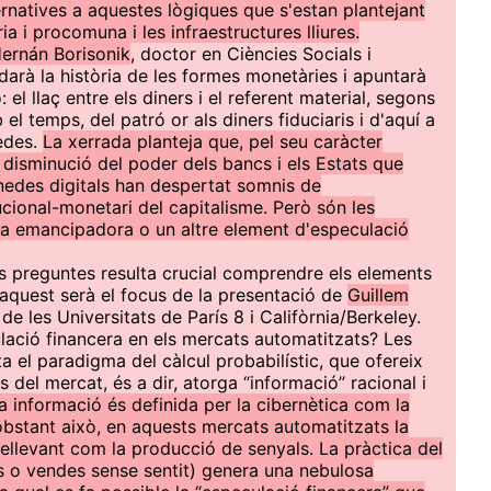
ternatives a aquestes lògiques que s'estan plantejant
ia i procomuna i les infraestructures lliures.
ernán Borisonik
, doctor en Ciències Socials i
arà la història de les formes monetàries i apuntarà
 el llaç entre els diners i el referent material, segons
 el temps, del patró or als diners fiduciaris i d'aquí a
nedes.
La xerrada planteja que, pel seu caràcter
a disminució del poder dels bancs i els Estats que
edes digitals han despertat somnis de
cional-monetari del capitalisme. Però són les
a emancipadora o un altre element d'especulació
s preguntes resulta crucial comprendre els elements
i aquest serà el focus de la presentació de
Guillem
r de les Universitats de París 8 i Califòrnia/Berkeley.
lació financera en els mercats automatitzats? Les
 el paradigma del càlcul probabilístic, que ofereix
 del mercat, és a dir, atorga “informació” racional i
a informació és definida per la cibernètica com la
o obstant això, en aquests mercats automatitzats la
rellevant com la producció de senyals. La pràctica del
s o vendes sense sentit) genera una nebulosa