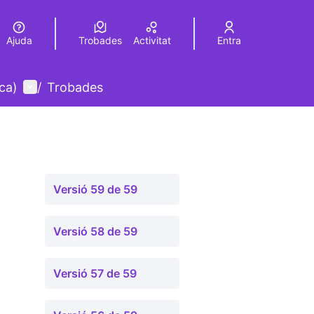
Ajuda
Trobades
Activitat
Entra
Elegir el idioma
Choose language
Menú d'usuari
ca)
/
Trobades
Versió 59 de 59
Versió 58 de 59
Versió 57 de 59