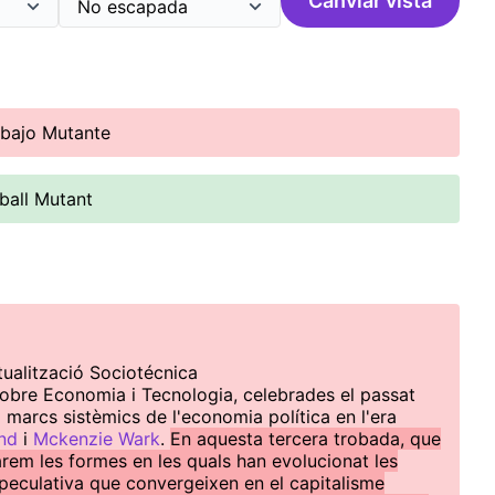
Canviar vista
abajo Mutante
ball Mutant
ualització Sociotécnica
obre Economia i Tecnologia, celebrades el passat
i marcs sistèmics de l'economia política en l'era
and
i
Mckenzie Wark
.
En aquesta tercera trobada, que
arem les formes en les quals han evolucionat les
speculativa que convergeixen en el capitalisme