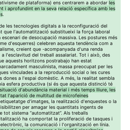
ativisme de plataforma) ens centrarem a abordar
les
nt i aprofundint en la seva
relació específica amb les
ls
.
e les tecnologies digitals a la reconfiguració del
at que l'automatització substitueixi la força laboral
 escenari de desocupació massiva. Les postures més
isme d'esquerres) celebren aquesta tendència com a
italisme, creient que -acompanyada d'una renda
a l'esclavitud del treball assalariat. Tot i això, des
ue aquests horitzons postrabajo han estat
 marcadament masculinista, massa preocupat per les
ques vinculades a la reproducció social o les cures
s dones a l'espai domèstic. A més, la realitat sembla
òpia esfera productiva (si és que aquesta distinció té
situació d'abundància material i més temps lliure, les
at l'aparició de multitud de microfeines
'etiquetatge d'imatges, la realització d'enquestes o la
visibilitzen per amagar les quantitats ingents de
 tot sistema “automatitzat”. Als treballs
gitalització ha comportat la proliferació de tasques i
electrònic, la comunicació i l'organització en línia.