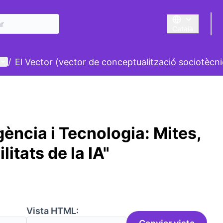
Català
Triar la llengua
Menú d'usuari
/
El Vector (vector de conceptualització sociotècni
igència i Tecnologia: Mites,
ilitats de la IA"
:
Vista HTML: