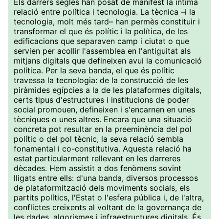
Els darrers segles han posat de manifest la íntima
relació entre política i tecnologia. La tècnica –i la
tecnologia, molt més tard– han permès constituir i
transformar el que és polític i la política, de les
edificacions que separaven camp i ciutat o que
servien per acollir l'assemblea en l'antiguitat als
mitjans digitals que defineixen avui la comunicació
política. Per la seva banda, el que és polític
travessa la tecnologia: de la construcció de les
piràmides egípcies a la de les plataformes digitals,
certs tipus d'estructures i institucions de poder
social promouen, defineixen i s'encarnen en unes
tècniques o unes altres. Encara que una situació
concreta pot resultar en la preeminència del pol
polític o del pol tècnic, la seva relació sembla
fonamental i co-constitutiva. Aquesta relació ha
estat particularment rellevant en les darreres
dècades. Hem assistit a dos fenòmens sovint
lligats entre ells: d'una banda, diversos processos
de plataformització dels moviments socials, els
partits polítics, l'Estat o l'esfera pública i, de l'altra,
conflictes creixents al voltant de la governança de
les dades, algorismes i infraestructures digitals. És