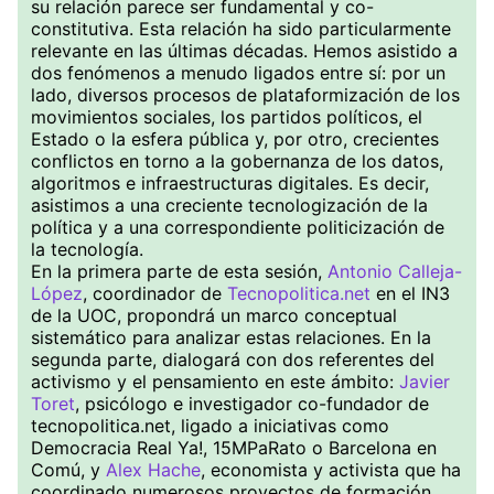
su relación parece ser fundamental y co-
constitutiva. Esta relación ha sido particularmente
relevante en las últimas décadas. Hemos asistido a
dos fenómenos a menudo ligados entre sí: por un
lado, diversos procesos de plataformización de los
movimientos sociales, los partidos políticos, el
Estado o la esfera pública y, por otro, crecientes
conflictos en torno a la gobernanza de los datos,
algoritmos e infraestructuras digitales. Es decir,
asistimos a una creciente tecnologización de la
política y a una correspondiente politicización de
la tecnología.
En la primera parte de esta sesión,
Antonio Calleja-
López
, coordinador de
Tecnopolitica.net
en el IN3
de la UOC, propondrá un marco conceptual
sistemático para analizar estas relaciones. En la
segunda parte, dialogará con dos referentes del
activismo y el pensamiento en este ámbito:
Javier
Toret
, psicólogo e investigador co-fundador de
tecnopolitica.net, ligado a iniciativas como
Democracia Real Ya!, 15MPaRato o Barcelona en
Comú, y
Alex Hache
, economista y activista que ha
coordinado numerosos proyectos de formación,