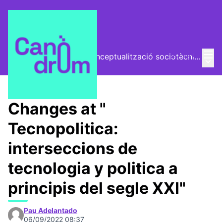
Mai
Log in
El Vector (vector de conceptualització sociotècnica)
Main
/
Trobades
Changes at "
Tecnopolitica:
interseccions de
tecnologia y politica a
principis del segle XXI"
Pau Adelantado
06/09/2022 08:37