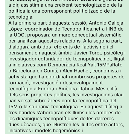
a dir, assistim a una creixent tecnologització de la
política ia una corresponent politicització de la
tecnologia.
A la primera part d'aquesta sessió, Antonio Calleja-
López, coordinador de Tecnopolitica.net a l'IN3 de
la UOC, proposarà un marc conceptual sistemàtic
per analitzar aquestes relacions. A la segona part,
dialogarà amb dos referents de l'activisme i el
pensament en aquest àmbit: Javier Toret, psicòleg i
investigador cofundador de tecnopolitica.net, lligat
a iniciatives com Democràcia Real Ya!, 15MPaRato
o Barcelona en Comú, i Alex Hache , economista i
activista que ha coordinat nombrosos projectes de
formació, investigació i desenvolupament
tecnològic a Europa i Amèrica Llatina. Més enllà
dels seus projectes polítics, les investigacions clau
han versat sobre àrees com la tecnopolítica del
15M o la sobirania tecnològica. En aquest diàleg a
tres bandes s'abordaran els llums i les ombres de
les dinàmiques tecnopolítiques de les darreres
dues dècades, que il·lustren les lluites entre actors,
iniciatives i models hegemònics i