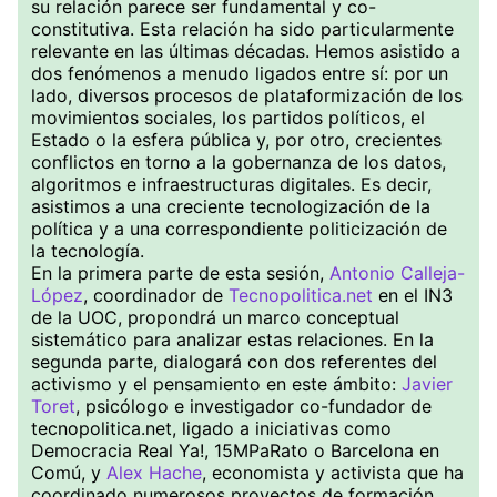
su relación parece ser fundamental y co-
constitutiva. Esta relación ha sido particularmente
relevante en las últimas décadas. Hemos asistido a
dos fenómenos a menudo ligados entre sí: por un
lado, diversos procesos de plataformización de los
movimientos sociales, los partidos políticos, el
Estado o la esfera pública y, por otro, crecientes
conflictos en torno a la gobernanza de los datos,
algoritmos e infraestructuras digitales. Es decir,
asistimos a una creciente tecnologización de la
política y a una correspondiente politicización de
la tecnología.
En la primera parte de esta sesión,
Antonio Calleja-
López
, coordinador de
Tecnopolitica.net
en el IN3
de la UOC, propondrá un marco conceptual
sistemático para analizar estas relaciones. En la
segunda parte, dialogará con dos referentes del
activismo y el pensamiento en este ámbito:
Javier
Toret
, psicólogo e investigador co-fundador de
tecnopolitica.net, ligado a iniciativas como
Democracia Real Ya!, 15MPaRato o Barcelona en
Comú, y
Alex Hache
, economista y activista que ha
coordinado numerosos proyectos de formación,