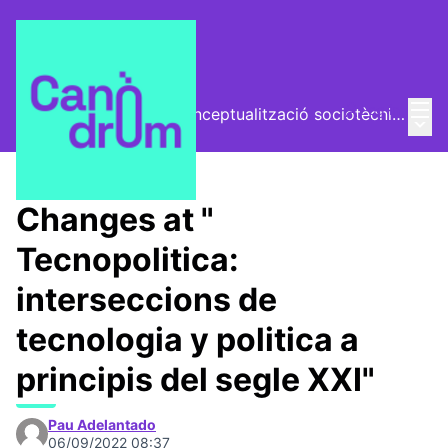
Mai
Log in
El Vector (vector de conceptualització sociotècnica)
Main
/
Trobades
Changes at "
Tecnopolitica:
interseccions de
tecnologia y politica a
principis del segle XXI"
Pau Adelantado
06/09/2022 08:37