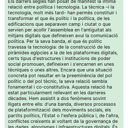
Els darrers segles han posat de manifest la íntima
relació entre política i tecnologia. La tècnica –i la
tecnologia, molt més tard– han permès constituir i
transformar el que és polític i la política, de les
edificacions que separaven camp i ciutat o que
servien per acollir l'assemblea en l'antiguitat als
mitjans digitals que defineixen avui la comunicació
política. Per la seva banda, el que és polític
travessa la tecnologia: de la construcció de les
piràmides egípcies a la de les plataformes digitals,
certs tipus d'estructures i institucions de poder
social promouen, defineixen i s'encarnen en unes
tècniques o unes altres. Encara que una situació
concreta pot resultar en la preeminència del pol
polític o del pol tècnic, la seva relació sembla
fonamental i co-constitutiva. Aquesta relació ha
estat particularment rellevant en les darreres
dècades. Hem assistit a dos fenòmens sovint
lligats entre ells: d'una banda, diversos processos
de plataformització dels moviments socials, els
partits polítics, l'Estat o l'esfera pública i, de l'altra,
conflictes creixents al voltant de la governança de
les dades, algorismes i infraestructures digitals. És