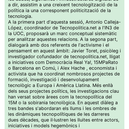
a dir, assistim a una creixent tecnologització de la
política ia una corresponent politicització de la
tecnologia.
A la primera part d'aquesta sessió, Antonio Calleja-
López, coordinador de Tecnopolitica.net a l'IN3 de
la UOC, proposarà un marc conceptual sistemàtic
per analitzar aquestes relacions. A la segona part,
dialogarà amb dos referents de l'activisme i el
pensament en aquest àmbit: Javier Toret, psicòleg i
investigador cofundador de tecnopolitica.net, lligat
a iniciatives com Democràcia Real Ya!, 15MPaRato
o Barcelona en Comú, i Alex Hache , economista i
activista que ha coordinat nombrosos projectes de
formació, investigació i desenvolupament
tecnològic a Europa i Amèrica Llatina. Més enllà
dels seus projectes polítics, les investigacions clau
han versat sobre àrees com la tecnopolítica del
15M o la sobirania tecnològica. En aquest diàleg a
tres bandes s'abordaran els llums i les ombres de
les dinàmiques tecnopolítiques de les darreres
dues dècades, que il·lustren les lluites entre actors,
iniciatives i models hegemònics i