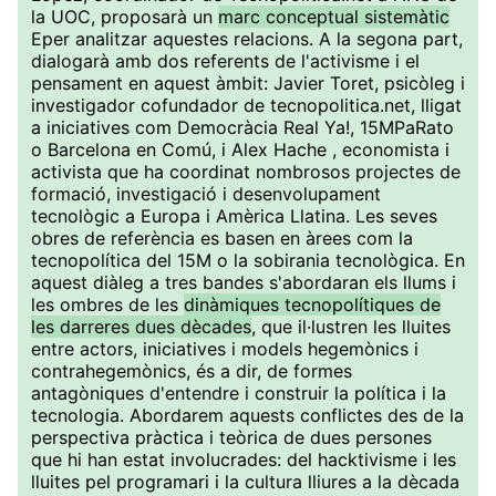
la UOC, proposarà un
marc conceptual sistemàtic
Eper analitzar aquestes relacions. A la segona part,
dialogarà amb dos referents de l'activisme i el
pensament en aquest àmbit: Javier Toret, psicòleg i
investigador cofundador de tecnopolitica.net, lligat
a iniciatives com Democràcia Real Ya!, 15MPaRato
o Barcelona en Comú, i Alex Hache , economista i
activista que ha coordinat nombrosos projectes de
formació, investigació i desenvolupament
tecnològic a Europa i Amèrica Llatina. Les seves
obres de referència es basen en àrees com la
tecnopolítica del 15M o la sobirania tecnològica. En
aquest diàleg a tres bandes s'abordaran els llums i
les ombres de les
dinàmiques tecnopolítiques de
les darreres dues dècades
, que il·lustren les lluites
entre actors, iniciatives i models hegemònics i
contrahegemònics, és a dir, de formes
antagòniques d'entendre i construir la política i la
tecnologia. Abordarem aquests conflictes des de la
perspectiva pràctica i teòrica de dues persones
que hi han estat involucrades: del hacktivisme i les
lluites pel programari i la cultura lliures a la dècada