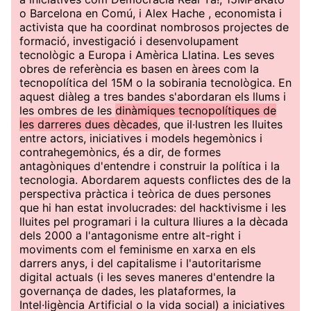
o Barcelona en Comú, i Alex Hache , economista i
activista que ha coordinat nombrosos projectes de
formació, investigació i desenvolupament
tecnològic a Europa i Amèrica Llatina. Les seves
obres de referència es basen en àrees com la
tecnopolítica del 15M o la sobirania tecnològica. En
aquest diàleg a tres bandes s'abordaran els llums i
les ombres de les
dinàmiques tecnopolítiques de
les darreres dues dècades
, que il·lustren les lluites
entre actors, iniciatives i models hegemònics i
contrahegemònics, és a dir, de formes
antagòniques d'entendre i construir la política i la
tecnologia. Abordarem aquests conflictes des de la
perspectiva pràctica i teòrica de dues persones
que hi han estat involucrades: del hacktivisme i les
lluites pel programari i la cultura lliures a la dècada
dels 2000 a l'antagonisme entre alt-right i
moviments com el feminisme en xarxa en els
darrers anys, i del capitalisme i l'autoritarisme
digital actuals (i les seves maneres d'entendre la
governança de dades, les plataformes, la
Intel·ligència Artificial o la vida social) a iniciatives