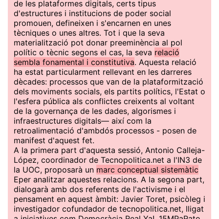
de les plataformes digitals, certs tipus
d'estructures i institucions de poder social
promouen, defineixen i s'encarnen en unes
tècniques o unes altres. Tot i que la seva
materialització pot donar preeminència al pol
polític o tècnic segons el cas, la seva
relació
sembla fonamental i constitutiva
. Aquesta relació
ha estat particularment rellevant en les darreres
dècades: processos que van de la plataformització
dels moviments socials, els partits polítics, l'Estat o
l'esfera pública als conflictes creixents al voltant
de la governança de les dades, algorismes i
infraestructures digitals— així com la
retroalimentació d'ambdós processos - posen de
manifest d'aquest fet.
A la primera part d'aquesta sessió, Antonio Calleja-
López, coordinador de Tecnopolitica.net a l'IN3 de
la UOC, proposarà un
marc conceptual sistemàtic
Eper analitzar aquestes relacions. A la segona part,
dialogarà amb dos referents de l'activisme i el
pensament en aquest àmbit: Javier Toret, psicòleg i
investigador cofundador de tecnopolitica.net, lligat
a iniciatives com Democràcia Real Ya!, 15MPaRato