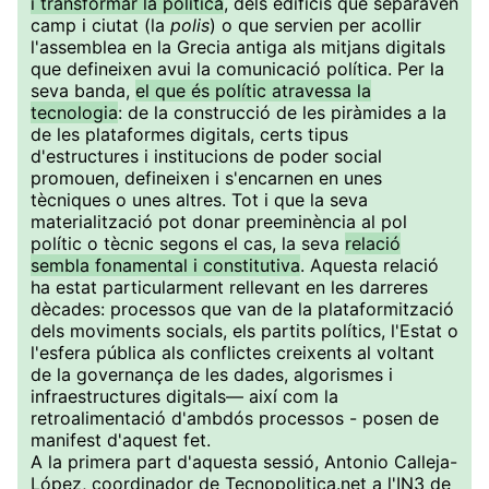
i transformar la política
, dels edificis que separaven
camp i ciutat (la
polis
) o que servien per acollir
l'assemblea en la Grecia antiga als mitjans digitals
que defineixen avui la comunicació política. Per la
seva banda,
el que és polític atravessa la
tecnologia
: de la construcció de les piràmides a la
de les plataformes digitals, certs tipus
d'estructures i institucions de poder social
promouen, defineixen i s'encarnen en unes
tècniques o unes altres. Tot i que la seva
materialització pot donar preeminència al pol
polític o tècnic segons el cas, la seva
relació
sembla fonamental i constitutiva
. Aquesta relació
ha estat particularment rellevant en les darreres
dècades: processos que van de la plataformització
dels moviments socials, els partits polítics, l'Estat o
l'esfera pública als conflictes creixents al voltant
de la governança de les dades, algorismes i
infraestructures digitals— així com la
retroalimentació d'ambdós processos - posen de
manifest d'aquest fet.
A la primera part d'aquesta sessió, Antonio Calleja-
López, coordinador de Tecnopolitica.net a l'IN3 de