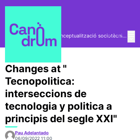
Mai
Log in
El Vector (vector de conceptualització sociotècnica)
Main
/
Trobades
Changes at "
Tecnopolitica:
interseccions de
tecnologia y politica a
principis del segle XXI"
Pau Adelantado
06/09/2022 11:00