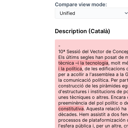
Compare view mode:
Description (Català)
-
10ª Sessió del Vector de Concep
Els últims segles han posat de 
tècnica –i la tecnologia
, molt m
i la política
, de les edificacions
per a acollir a l'assemblea a la 
la comunicació política. Per par
construcció de les piràmides egí
d'estructures i institucions de 
unes tècniques o altres. Encara 
preeminència del pol polític o de
constitutiva
. Aquesta relació ha 
dècades. Hem assistit a dos fenò
processos de plataformización de
l'esfera pública i, per un altre,