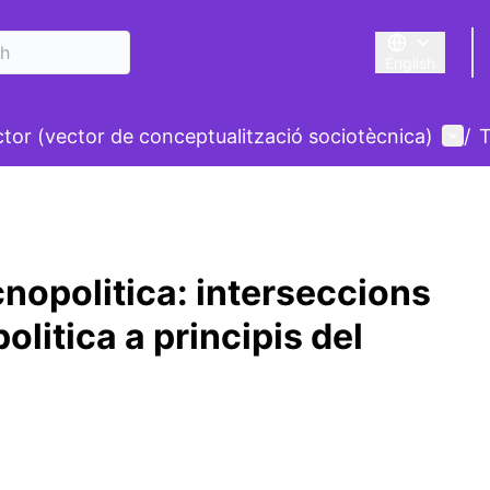
English
Triar la llengu
nu
User
ctor (vector de conceptualització sociotècnica)
/
T
nopolitica: interseccions
olitica a principis del