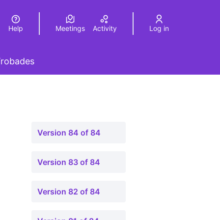
Help
Meetings
Activity
Log in
a
Elegir el idioma
Choose language
 menu
robades
Version 84 of 84
Version 83 of 84
Version 82 of 84