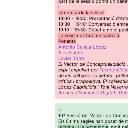
part de la sessió obrirà un deba
l
structura de la sessió
18:00 - 18:30: Presentació d'An
18:30 - 19:10: Conversació entr
19:10 - 19:30: Debat amb el públ
La sessió es farà en castellà.
Ponents
Antonio Calleja-López
Alex Hache
Javier Toret
El Vector de Conceptualització S
espai impulsat per
Tecnopolític
de les cultures, societats i pol
crítica i propositiva. El col·le
López Gabrielidis i Toni Navarro
Ateneu d'Innovació Digital i De
+
10ª Sessió del Vector de Concep
Els últims segles han posat de 
tècnica –i la tecnologia
, molt m