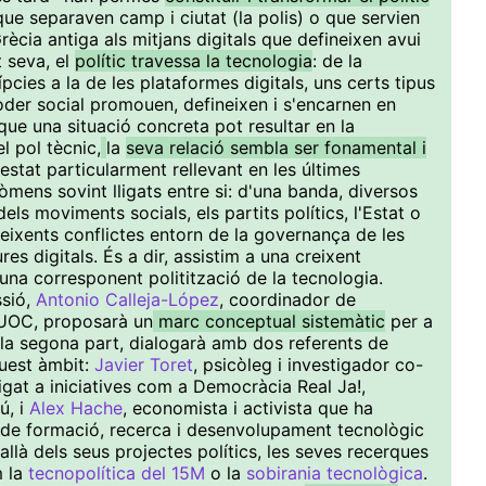
 que separaven camp i ciutat (la polis) o que servien
Grècia antiga als mitjans digitals que defineixen avui
t seva, el
polític travessa la tecnologia
: de la
pcies a la de les plataformes digitals, uns certs tipus
poder social promouen, defineixen i s'encarnen en
que una situació concreta pot resultar en la
l pol tècnic,
la
seva relació sembla ser fonamental i
estat particularment rellevant en les últimes
mens sovint lligats entre si: d'una banda, diversos
ls moviments socials, els partits polítics, l'Estat o
 creixents conflictes entorn de la governança de les
res digitals. És a dir, assistim a una creixent
 una corresponent politització de la tecnologia.
ssió,
Antonio Calleja-López
, coordinador de
 UOC, proposarà un
marc conceptual sistemàtic
per a
 la segona part, dialogarà amb dos referents de
quest àmbit:
Javier Toret
, psicòleg i investigador co-
ligat a iniciatives com a Democràcia Real Ja!,
ú, i
Alex Hache
, economista i activista que ha
de formació, recerca i desenvolupament tecnològic
allà dels seus projectes polítics, les seves recerques
m la
tecnopolítica del 15M
o la
sobirania tecnològica
.