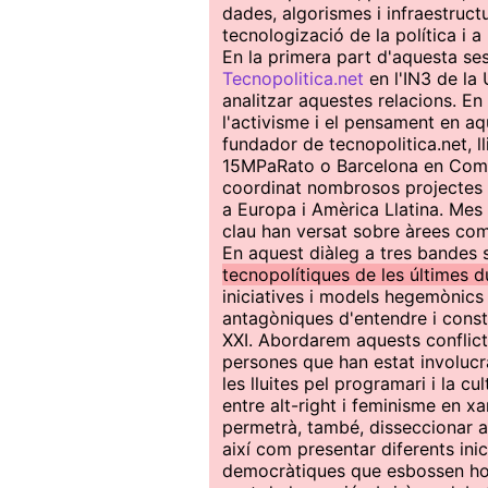
dades, algorismes i infraestructu
tecnologizació de la política i a
En la primera part d'aquesta se
Tecnopolitica.net
en l'IN3 de la
analitzar aquestes relacions. En
l'activisme i el pensament en a
fundador de tecnopolitica.net, l
15MPaRato o Barcelona en Com
coordinat nombrosos projectes 
a Europa i Amèrica Llatina. Mes 
clau han versat sobre àrees co
En aquest diàleg a tres bandes 
tecnopolítiques de les últimes 
iniciatives i models hegemònics 
antagòniques d'entendre i constru
XXI. Abordarem aquests conflict
persones que han estat involucra
les lluites pel programari i la c
entre alt-right i feminisme en x
permetrà, també, disseccionar al
així com presentar diferents ini
democràtiques que esbossen hori