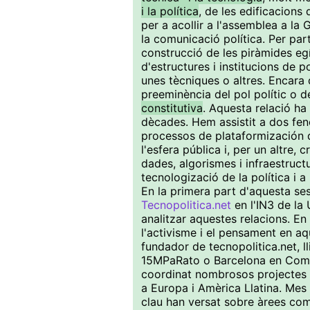
i la política
, de les edificacions
per a acollir a l'assemblea a la 
la comunicació política. Per par
construcció de les piràmides egí
d'estructures i institucions de 
unes tècniques o altres. Encara 
preeminència del pol polític o de
constitutiva
. Aquesta relació ha 
dècades. Hem assistit a dos fenò
processos de plataformización de
l'esfera pública i, per un altre,
dades, algorismes i infraestructu
tecnologizació de la política i a
En la primera part d'aquesta se
Tecnopolitica.net
en l'IN3 de la
analitzar aquestes relacions. En
l'activisme i el pensament en a
fundador de tecnopolitica.net, l
15MPaRato o Barcelona en Com
coordinat nombrosos projectes 
a Europa i Amèrica Llatina. Mes 
clau han versat sobre àrees co