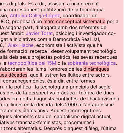
res digitals. És a dir, assistim a una creixent
 una corresponent politització de la tecnologia.
ssió,
Antonio Calleja-López
, coordinador de
 UOC, proposarà un
marc conceptual sistemàtic
per a
 la segona part, dialogarà amb dos referents de
quest àmbit:
Javier Toret
, psicòleg i investigador co-
ligat a iniciatives com a Democràcia Real Ja!,
ú, i
Alex Hache
, economista i activista que ha
de formació, recerca i desenvolupament tecnològic
allà dels seus projectes polítics, les seves recerques
m la
tecnopolítica del 15M
o la
sobirania tecnològica
.
s'abordaran les llums i ombres de les
dinàmiques
dues dècades
, que il·lustren les lluites entre actors,
i contrahegemónics, és a dir, entre formes
ir la política i la tecnologia a principis del segle
es des de la perspectiva pràctica i teòrica de dues
des en molts d'aquests conflictes: de l'hacktivisme i
ultura lliures en la dècada dels 2000 a l'antagonisme
arxa en els últims anys. Aquest recorregut ens
guns elements clau del capitalisme digital actual,
ciatives transhackfeministas, procomunes i
tzons alternatius. Després d'aquest diàleg, l'última