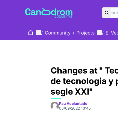
Home
Main menu
User me
/
Community
/
Projects
/
El Ve
Changes at " Tec
de tecnologia y p
segle XXI"
Pau Adelantado
06/09/2022 13:45