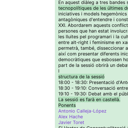
En aquest diàleg a tres bandes 
tecnopolítiques de les últimes 
iniciatives i models hegemònics 
antagòniques d'entendre i constru
XXI. Abordarem aquests conflict
persones que han estat involucra
les lluites pel programari i la c
entre alt-right i feminisme en x
permetrà, també, disseccionar al
així com presentar diferents ini
democràtiques que esbossen hori
part de la sessió obrirà un deba
l
structura de la sessió
18:00 - 18:30: Presentació d'An
18:30 - 19:10: Conversació entr
19:10 - 19:30: Debat amb el públ
La sessió es farà en castellà.
Ponents
Antonio Calleja-López
Alex Hache
Javier Toret