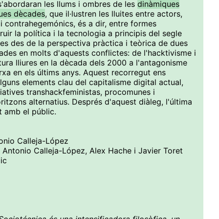
s'abordaran les llums i ombres de les
dinàmiques
dues dècades
, que il·lustren les lluites entre actors,
i contrahegemónics, és a dir, entre formes
ir la política i la tecnologia a principis del segle
es des de la perspectiva pràctica i teòrica de dues
des en molts d'aquests conflictes: de l'hacktivisme i
ultura lliures en la dècada dels 2000 a l'antagonisme
arxa en els últims anys. Aquest recorregut ens
guns elements clau del capitalisme digital actual,
ciatives transhackfeministas, procomunes i
tzons alternatius. Després d'aquest diàleg, l'última
t amb el públic.
tonio Calleja-López
e Antonio Calleja-López, Alex Hache i Javier Toret
ic