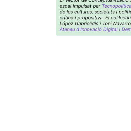
El Vector de Conceptualització S
espai impulsat per
Tecnopolític
de les cultures, societats i pol
crítica i propositiva. El col·le
López Gabrielidis i Toni Navarro
Ateneu d'Innovació Digital i De