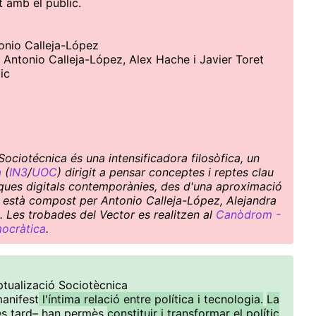
t amb el públic.
tonio Calleja-López
e Antonio Calleja-López, Alex Hache i Javier Toret
ic
ociotécnica és una intensificadora filosòfica, un
a
(
IN3
/
UOC
) dirigit a pensar conceptes i reptes clau
ítiques digitals contemporànies, des d'una aproximació
ctiu està compost per Antonio Calleja-López, Alejandra
. Les trobades del Vector es realitzen al
Canòdrom -
mocràtica
.
tualizació Sociotècnica
manifest
l'íntima relació entre política i tecnologia.
La
és tard– han permès
constituir i transformar el polític