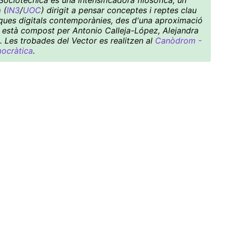
ociotécnica és una intensificadora filosòfica, un
a
(
IN3
/
UOC
) dirigit a pensar conceptes i reptes clau
ítiques digitals contemporànies, des d'una aproximació
ctiu està compost per Antonio Calleja-López, Alejandra
. Les trobades del Vector es realitzen al
Canòdrom -
mocràtica
.