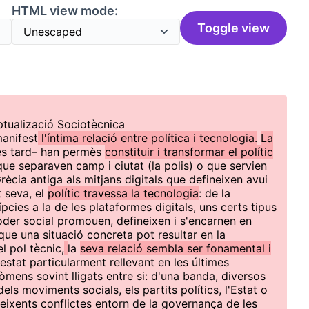
HTML view mode:
Toggle view
tualizació Sociotècnica
manifest
l'íntima relació entre política i tecnologia.
La
és tard– han permès
constituir i transformar el polític
 que separaven camp i ciutat (la polis) o que servien
Grècia antiga als mitjans digitals que defineixen avui
t seva, el
polític travessa la tecnologia
: de la
pcies a la de les plataformes digitals, uns certs tipus
poder social promouen, defineixen i s'encarnen en
que una situació concreta pot resultar en la
l pol tècnic,
la
seva relació sembla ser fonamental i
estat particularment rellevant en les últimes
mens sovint lligats entre si: d'una banda, diversos
ls moviments socials, els partits polítics, l'Estat o
 creixents conflictes entorn de la governança de les