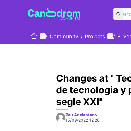
Home
Main menu
User me
/
Community
/
Projects
/
El Ve
Changes at " Tec
de tecnologia y p
segle XXI"
Pau Adelantado
15/09/2022 12:26