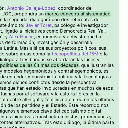
ión,
Antonio Calleja-López
, coordinador de
la UOC, propondrá un
marco conceptual sistemático
En la segunda, dialogará con dos referentes del
este ámbito:
Javier Toret
, psicólogo e investigador
t, ligado a iniciativas como Democracia Real Ya!,
ú, y
Alex Hache
, economista y activista que ha
 de formación, investigación y desarrollo
 Latina. Mas allá de sus proyectos políticos, sus
ado sobre áreas como la
tecnopolítica del 15M
o la
diálogo a tres bandas se abordarán las luces y
políticas de las últimas dos décadas
, que ilustran las
vas y modelos hegemónicos y contrahegemónicos, es
de entender y construir la política y la tecnología a
aremos dichos conflictos desde la perspectiva
onas que han estado involucradas en muchos de esos
 luchas por el software y la cultura libres en la
mo entre alt-right y feminismo en red en los últimos
ión de los partidos y el Estado. Este recorrido nos
algunos elementos clave del capitalismo digital
rentes iniciativas transhackfeministas, procomunes y
ntes alternativos. Tras este diálogo, la última parte