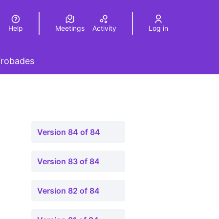
Help
Meetings
Activity
Log in
a
Elegir el idioma
Choose language
 menu
robades
Version 84 of 84
Version 83 of 84
Version 82 of 84