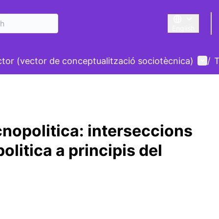
English
Triar la llengu
nu
User
ctor (vector de conceptualització sociotècnica)
/
T
nopolitica: interseccions
olitica a principis del