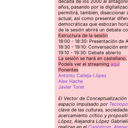
década de los 2000 al antagonis
años, pasando por la digitalizac
permitirá, también, diseccionar 
actual, así como presentar dife
democráticas que esbozan horizo
de la sesión abrirá un debate co
Estructura de la sesión
18:00 - 18:30: Presentación de 
18:30 - 19:10: Conversación ent
19:10 - 19:30: Debate abierto
La sesión se hará en castellano.
Podeís ver el streaming
aquí
Ponentes
Antonio Calleja-López
Alex Hache
Javier Toret
El Vector de Conceptualización S
espacio impulsado por
Tecnopol
clave de las culturas, sociedad
acercamiento crítico y proposit
López, Alejandra López Gabrieli
realizan en el
Canòdrom. Ateneo 