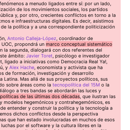
fenómenos a menudo ligados entre sí: por un lado,
zación de los movimientos sociales, los partidos
pública y, por otro, crecientes conflictos en torno a la
mos e infraestructuras digitales. Es decir, asistimos
de la política y a una correspondiente politicización
ión,
Antonio Calleja-López
, coordinador de
la UOC, propondrá un
marco conceptual sistemático
En la segunda, dialogará con dos referentes del
este ámbito:
Javier Toret
, psicólogo e investigador
t, ligado a iniciativas como Democracia Real Ya!,
ú, y
Alex Hache
, economista y activista que ha
 de formación, investigación y desarrollo
 Latina. Mas allá de sus proyectos políticos, sus
ado sobre áreas como la
tecnopolítica del 15M
o la
diálogo a tres bandas se abordarán las luces y
políticas de las últimas dos décadas
, que ilustran las
vas y modelos hegemónicos y contrahegemónicos, es
de entender y construir la política y la tecnología a
aremos dichos conflictos desde la perspectiva
onas que han estado involucradas en muchos de esos
 luchas por el software y la cultura libres en la