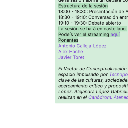
de la sesión abrirá un debate co
Estructura de la sesión
18:00 - 18:30: Presentación de 
18:30 - 19:10: Conversación ent
19:10 - 19:30: Debate abierto
La sesión se hará en castellano.
Podeís ver el streaming
aquí
Ponentes
Antonio Calleja-López
Alex Hache
Javier Toret
El Vector de Conceptualización S
espacio impulsado por
Tecnopol
clave de las culturas, sociedad
acercamiento crítico y proposit
López, Alejandra López Gabrieli
realizan en el
Canòdrom. Ateneo 