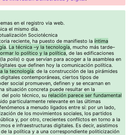
emas en el registro via web.
ica el mismo día.
ptualización Sociotécnica
storia reciente, ha puesto de manifiesto la
íntima
gía
.
La técnica –y la tecnología
, mucho más tarde–
formar lo político y la política
, de las edificaciones
(la
polis
) o que servían para acoger a la asamblea en
igitales que definen hoy la comunicación política.
sa la tecnología
: de la construcción de las pirámides
 digitales contemporáneas, ciertos tipos de
poder social promueven, definen y se encarnan en
na situación concreta puede resultar en la
 del polo técnico, su
relación parece ser fundamental
 sido particularmente relevante en las últimas
fenómenos a menudo ligados entre sí: por un lado,
zación de los movimientos sociales, los partidos
pública y, por otro, crecientes conflictos en torno a la
mos e infraestructuras digitales. Es decir, asistimos
de la política y a una correspondiente politicización