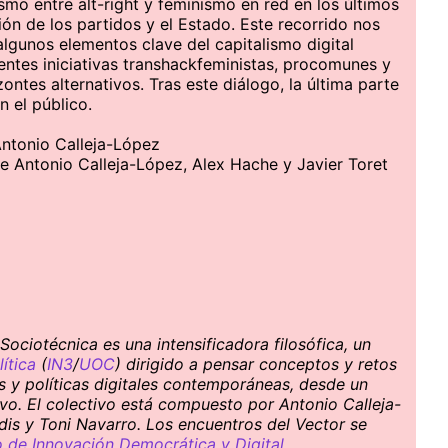
mo entre alt-right y feminismo en red en los últimos
ión de los partidos y el Estado. Este recorrido nos
algunos elementos clave del capitalismo digital
rentes iniciativas transhackfeministas, procomunes y
ntes alternativos. Tras este diálogo, la última parte
n el público.
Antonio Calleja-López
re Antonio Calleja-López, Alex Hache y Javier Toret
ociotécnica es una intensificadora filosófica, un
ítica
(
IN3
/
UOC
) dirigido a pensar conceptos y retos
es y políticas digitales contemporáneas, desde un
ivo. El colectivo está compuesto por Antonio Calleja-
dis y Toni Navarro. Los encuentros del Vector se
de Innovación Democrática y Digital
.