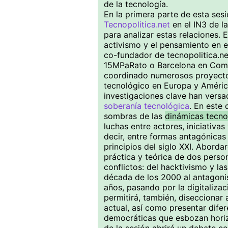
de la tecnología.
En la primera parte de esta ses
Tecnopolitica.net
en el IN3 de 
para analizar estas relaciones. 
activismo y el pensamiento en 
co-fundador de tecnopolitica.ne
15MPaRato o Barcelona en Com
coordinado numerosos proyectos
tecnológico en Europa y América
investigaciones clave han vers
soberanía tecnológica
. En este 
sombras de las
dinámicas tecno
luchas entre actores, iniciati
decir, entre formas antagónicas 
principios del siglo XXI. Abord
práctica y teórica de dos pers
conflictos: del hacktivismo y las
década de los 2000 al antagonis
años, pasando por la digitalizac
permitirá, también, diseccionar 
actual, así como presentar dife
democráticas que esbozan horizo