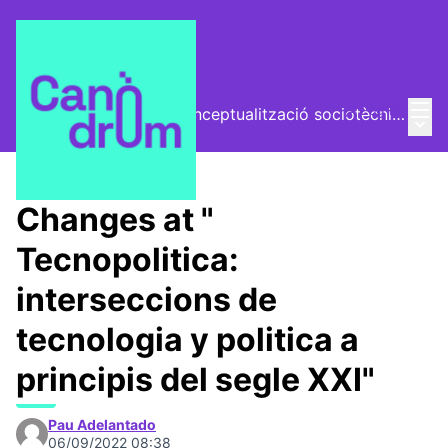
Mai
Log in
El Vector (vector de conceptualització sociotècnica)
Main
/
Trobades
Changes at "
Tecnopolitica:
interseccions de
tecnologia y politica a
principis del segle XXI"
Pau Adelantado
06/09/2022 08:38