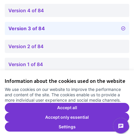
Version 4 of 84
Version 3 of 84
Version 2 of 84
Version 1 of 84
Information about the cookies used on the website
Terms of Service
We use cookies on our website to improve the performance
Cookie settings
and content of the site. The cookies enable us to provide a
Comunitat Canòdrom at Facebook
(External link)
Comunitat Canòdrom at Instagram
(External link)
Comunitat Canòdrom at YouTube
(External link)
English
more individual user experience and social media channels.
Triar la llengua
Elegir el idioma
Choose language
Accept all
Accept only essential
Settings
C
(E
(External link)
Website made with
free software
.
(External link)