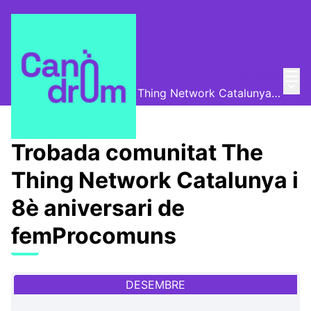
Menú
Entra
Canòdrom Obert
/
Menú 
Trobada comunitat The Thing Network Catalunya i 8è aniversari de femProcomuns
Trobada comunitat The
Thing Network Catalunya i
8è aniversari de
femProcomuns
DESEMBRE