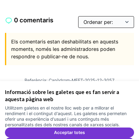
0 comentaris
Els comentaris estan deshabilitats en aquests
moments, només les administradores poden
respondre o publicar-ne de nous.
Referència: Canòdrom-MEET-2025-12-3057
Versió 2
(de 2)
veure altres versions
Informació sobre les galetes que es fan servir a
Afegir al calendari
aquesta pàgina web
Utilitzem galetes en el nostre lloc web per a millorar el
Termes i condicions d'ús
rendiment i el contingut d'aquest. Les galetes ens permeten
Configuració de les galetes
oferir una experiència d'usuari i uns continguts més
Comunitat Canòdrom a Facebook
(Link externo)
Comunitat Canòdrom a Instagram
(Link externo)
Comunitat Canòdrom a YouTube
(Link externo)
Català
personalitzats des dels nostres canals de xarxes socials.
Triar la llengua
Elegir el idioma
Choose language
Acceptar totes