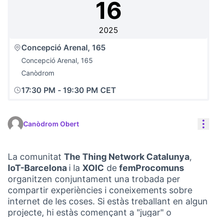
16
2025
Concepció Arenal, 165
Concepció Arenal, 165
Canòdrom
17:30 PM
-
19:30 PM CET
Con
Canòdrom Obert
La comunitat
The Thing Network Catalunya
,
IoT-Barcelona
i la
XOIC
de
femProcomuns
organitzen conjuntament una trobada per
compartir experiències i coneixements sobre
internet de les coses. Si estàs treballant en algun
projecte, hi estàs començant a "jugar" o