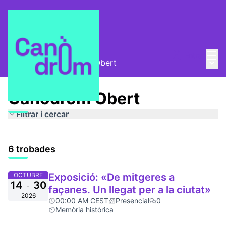
Menú
Entra
Menú 
Qui som?
/
Canòdrom Obert
Canòdrom Obert
Filtrar i cercar
6 trobades
OCTUBRE
Exposició: «De mitgeres a
14
30
-
façanes. Un llegat per a la ciutat»
2026
00:00 AM CEST
Presencial
0
Memòria històrica