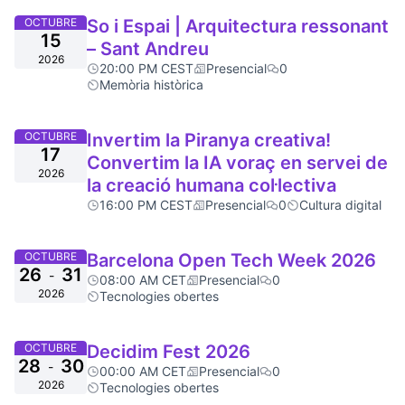
OCTUBRE
So i Espai | Arquitectura ressonant
15
– Sant Andreu
2026
20:00 PM CEST
Presencial
0
Memòria històrica
OCTUBRE
Invertim la Piranya creativa!
17
Convertim la IA voraç en servei de
2026
la creació humana col·lectiva
16:00 PM CEST
Presencial
0
Cultura digital
OCTUBRE
Barcelona Open Tech Week 2026
26
31
-
08:00 AM CET
Presencial
0
2026
Tecnologies obertes
OCTUBRE
Decidim Fest 2026
28
30
-
00:00 AM CET
Presencial
0
2026
Tecnologies obertes