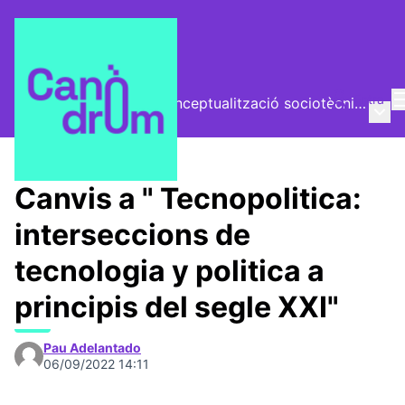
Entra
El Vector (vector de conceptualització sociotècnica)
Menú 
/
Trobades
Canvis a " Tecnopolitica:
interseccions de
tecnologia y politica a
principis del segle XXI"
Pau Adelantado
06/09/2022 14:11