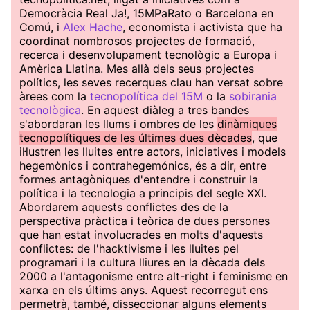
Democràcia Real Ja!, 15MPaRato o Barcelona en
Comú, i
Alex Hache
, economista i activista que ha
coordinat nombrosos projectes de formació,
recerca i desenvolupament tecnològic a Europa i
Amèrica Llatina. Mes allà dels seus projectes
polítics, les seves recerques clau han versat sobre
àrees com la
tecnopolítica del 15M
o la
sobirania
tecnològica
. En aquest diàleg a tres bandes
s'abordaran les llums i ombres de les
dinàmiques
tecnopolítiques de les últimes dues dècades
, que
il·lustren les lluites entre actors, iniciatives i models
hegemònics i contrahegemónics, és a dir, entre
formes antagòniques d'entendre i construir la
política i la tecnologia a principis del segle XXI.
Abordarem aquests conflictes des de la
perspectiva pràctica i teòrica de dues persones
que han estat involucrades en molts d'aquests
conflictes: de l'hacktivisme i les lluites pel
programari i la cultura lliures en la dècada dels
2000 a l'antagonisme entre alt-right i feminisme en
xarxa en els últims anys. Aquest recorregut ens
permetrà, també, disseccionar alguns elements