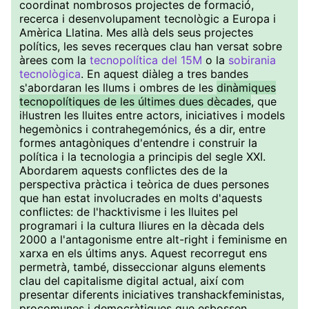
coordinat nombrosos projectes de formació,
recerca i desenvolupament tecnològic a Europa i
Amèrica Llatina. Mes allà dels seus projectes
polítics, les seves recerques clau han versat sobre
àrees com la
tecnopolítica del 15M
o la
sobirania
tecnològica
. En aquest diàleg a tres bandes
s'abordaran les llums i ombres de les
dinàmiques
tecnopolítiques de les últimes dues dècades
, que
il·lustren les lluites entre actors, iniciatives i models
hegemònics i contrahegemónics, és a dir, entre
formes antagòniques d'entendre i construir la
política i la tecnologia a principis del segle XXI.
Abordarem aquests conflictes des de la
perspectiva pràctica i teòrica de dues persones
que han estat involucrades en molts d'aquests
conflictes: de l'hacktivisme i les lluites pel
programari i la cultura lliures en la dècada dels
2000 a l'antagonisme entre alt-right i feminisme en
xarxa en els últims anys. Aquest recorregut ens
permetrà, també, disseccionar alguns elements
clau del capitalisme digital actual, així com
presentar diferents iniciatives transhackfeministas,
procomunes i democràtiques que esbossen