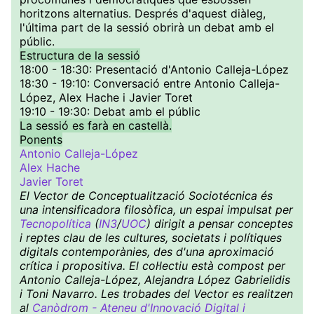
horitzons alternatius. Després d'aquest diàleg,
l'última part de la sessió obrirà un debat amb el
públic.
Estructura de la sessió
18:00 - 18:30: Presentació d'Antonio Calleja-López
18:30 - 19:10: Conversació entre Antonio Calleja-
López, Alex Hache i Javier Toret
19:10 - 19:30: Debat amb el públic
La sessió es farà en castellà.
Ponents
Antonio Calleja-López
Alex Hache
Javier Toret
El Vector de Conceptualització Sociotécnica és
una intensificadora filosòfica, un espai impulsat per
Tecnopolítica
(
IN3
/
UOC
) dirigit a pensar conceptes
i reptes clau de les cultures, societats i polítiques
digitals contemporànies, des d'una aproximació
crítica i propositiva. El col·lectiu està compost per
Antonio Calleja-López, Alejandra López Gabrielidis
i Toni Navarro. Les trobades del Vector es realitzen
al
Canòdrom - Ateneu d'Innovació Digital i