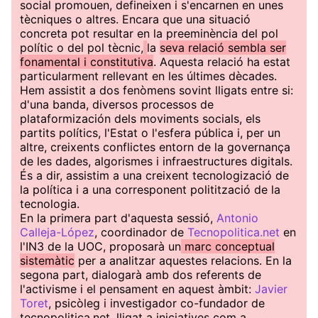
social promouen, defineixen i s'encarnen en unes
tècniques o altres. Encara que una situació
concreta pot resultar en la preeminència del pol
polític o del pol tècnic,
la
seva relació sembla ser
fonamental i constitutiva
. Aquesta relació ha estat
particularment rellevant en les últimes dècades.
Hem assistit a dos fenòmens sovint lligats entre si:
d'una banda, diversos processos de
plataformización dels moviments socials, els
partits polítics, l'Estat o l'esfera pública i, per un
altre, creixents conflictes entorn de la governança
de les dades, algorismes i infraestructures digitals.
És a dir, assistim a una creixent tecnologizació de
la política i a una corresponent politització de la
tecnologia.
En la primera part d'aquesta sessió,
Antonio
Calleja-López
, coordinador de
Tecnopolitica.net
en
l'IN3 de la UOC, proposarà un
marc conceptual
sistemàtic
per a analitzar aquestes relacions. En la
segona part, dialogarà amb dos referents de
l'activisme i el pensament en aquest àmbit:
Javier
Toret
, psicòleg i investigador co-fundador de
tecnopolitica.net, lligat a iniciatives com a