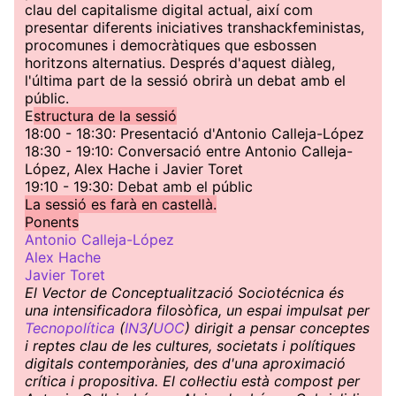
clau del capitalisme digital actual, així com
presentar diferents iniciatives transhackfeministas,
procomunes i democràtiques que esbossen
horitzons alternatius. Després d'aquest diàleg,
l'última part de la sessió obrirà un debat amb el
públic.
E
structura de la sessió
18:00 - 18:30: Presentació d'Antonio Calleja-López
18:30 - 19:10: Conversació entre Antonio Calleja-
López, Alex Hache i Javier Toret
19:10 - 19:30: Debat amb el públic
La sessió es farà en castellà.
Ponents
Antonio Calleja-López
Alex Hache
Javier Toret
El Vector de Conceptualització Sociotécnica és
una intensificadora filosòfica, un espai impulsat per
Tecnopolítica
(
IN3
/
UOC
) dirigit a pensar conceptes
i reptes clau de les cultures, societats i polítiques
digitals contemporànies, des d'una aproximació
crítica i propositiva. El col·lectiu està compost per