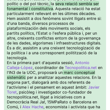
polític o del pol tècnic,
la
seva relació sembla ser
fonamental i constitutiva
. Aquesta relació ha estat
particularment rellevant en les últimes dècades.
Hem assistit a dos fenòmens sovint lligats entre si:
d'una banda, diversos processos de
plataformización dels moviments socials, els
partits polítics, l'Estat o l'esfera pública i, per un
altre, creixents conflictes entorn de la governança
de les dades, algorismes i infraestructures digitals.
És a dir, assistim a una creixent tecnologizació de
la política i a una corresponent politització de la
tecnologia.
En la primera part d'aquesta sessió,
Antonio
Calleja-López
, coordinador de
Tecnopolitica.net
en
l'IN3 de la UOC, proposarà un
marc conceptual
sistemàtic
per a analitzar aquestes relacions. En la
segona part, dialogarà amb dos referents de
l'activisme i el pensament en aquest àmbit:
Javier
Toret
, psicòleg i investigador co-fundador de
tecnopolitica.net, lligat a iniciatives com a
Democràcia Real Ja!, 15MPaRato o Barcelona en
Comú, i
Alex Hache
, economista i activista que ha