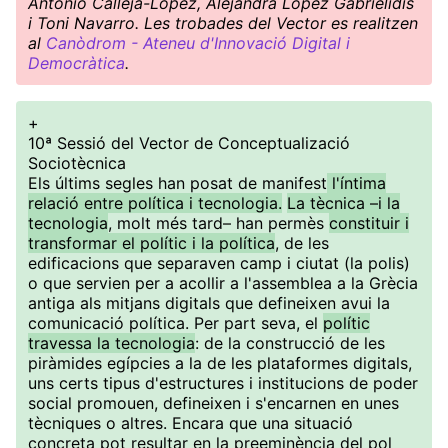
Antonio Calleja-López, Alejandra López Gabrielidis
i Toni Navarro. Les trobades del Vector es realitzen
al
Canòdrom - Ateneu d'Innovació Digital i
Democràtica
.
+
10ª Sessió del Vector de Conceptualizació
Sociotècnica
Els últims segles han posat de manifest
l'íntima
relació entre política i tecnologia.
La tècnica –i la
tecnologia
, molt més tard– han permès
constituir i
transformar el polític i la política
, de les
edificacions que separaven camp i ciutat (la polis)
o que servien per a acollir a l'assemblea a la Grècia
antiga als mitjans digitals que defineixen avui la
comunicació política. Per part seva, el
polític
travessa la tecnologia
: de la construcció de les
piràmides egípcies a la de les plataformes digitals,
uns certs tipus d'estructures i institucions de poder
social promouen, defineixen i s'encarnen en unes
tècniques o altres. Encara que una situació
concreta pot resultar en la preeminència del pol