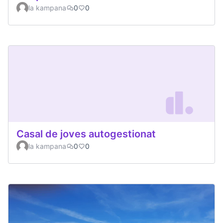
la kampana
0
0
Casal de joves autogestionat
la kampana
0
0