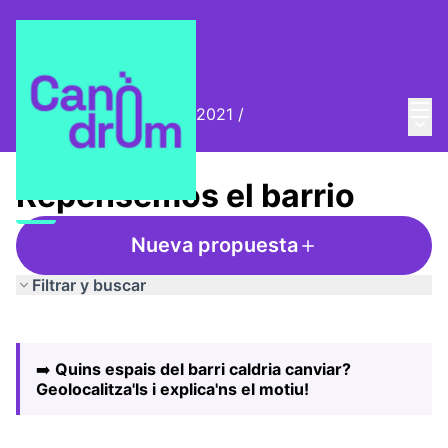
Menú
Entra
Biennal Ciutat i Ciència 2021
/
Menú 
Repensemos el barrio
Repensemos el barrio
Nueva propuesta
Filtrar y buscar
Saltar el mapa
Leaflet
|
©
HERE maps
El siguiente elemento es un mapa que presenta los compo
+
➡️
Quins espais del barri caldria canviar?
−
Geolocalitza'ls i explica'ns el motiu!