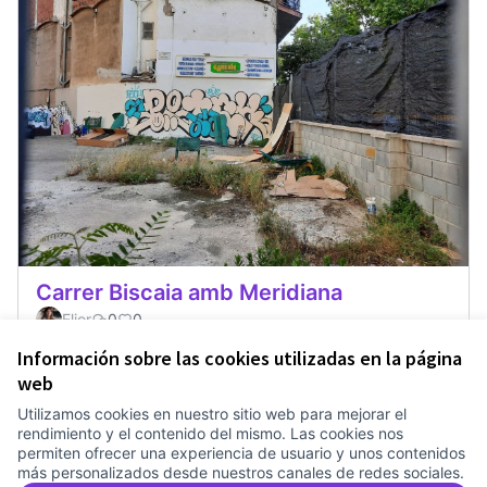
Carrer Biscaia amb Meridiana
Elior
0
0
Información sobre las cookies utilizadas en la página
web
Utilizamos cookies en nuestro sitio web para mejorar el
Términos y condiciones de uso
rendimiento y el contenido del mismo. Las cookies nos
Configuración de cookies
permiten ofrecer una experiencia de usuario y unos contenidos
Comunitat Canòdrom en Facebook
(Link extern)
Comunitat Canòdrom en Instagram
(Link extern)
Comunitat Canòdrom en YouTube
(Link extern)
Castellano
más personalizados desde nuestros canales de redes sociales.
Triar la llengua
Elegir el idioma
Choose language