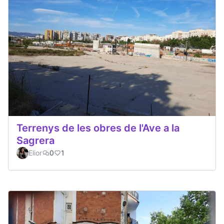
Terrenys de les obres de l'Ave a la
Sagrera
Elior
0
1