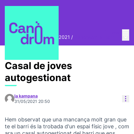
Menú
Entra
Menú 
Biennal Ciutat i Ciència 2021
/
Repensem el barri
Casal de joves
autogestionat
la kampana
Con
31/05/2021 20:50
Hem observat que una mancança molt gran que
te el barri és la trobada d'un espai físic jove , com
ara un casal autogestionat del barri que ens