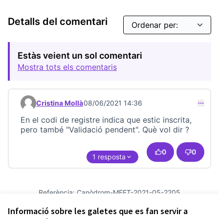
Detalls del comentari
Estàs veient un sol comentari
Mostra tots els comentaris
Cristina Mollà
08/06/2021 14:36
Comentari 22694
En el codi de registre indica que estic inscrita,
pero també "Validació pendent". Què vol dir ?
0
0
1 resposta
Referència: Canòdrom-MEET-2021-05-2205
Versió 6
(de 6)
veure altres versions
Informació sobre les galetes que es fan servir a
Afegir al calendari