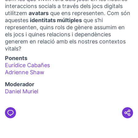
interaccions socials a través dels jocs digitals
utilitzem
avatars
que ens representen. Com són
aquestes
identitats múltiples
que s’hi
representen, quins rols de gènere assumim en
els jocs i quines relacions i dependències
generem en relació amb els nostres contextos
vitals?
Ponents
Eurídice Cabañes
(Link externo)
Adrienne Shaw
(Link externo)
Moderador
Daniel Muriel
(Link externo)