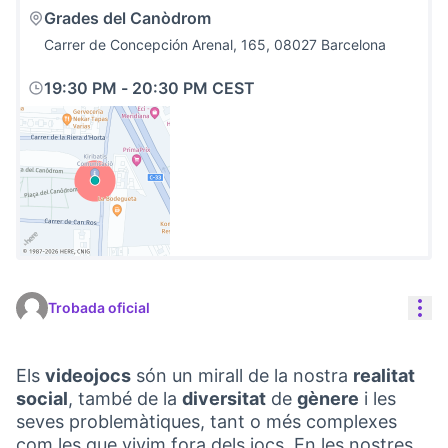
Grades del Canòdrom
Carrer de Concepción Arenal, 165, 08027 Barcelona
19:30 PM
-
20:30 PM CEST
(Link externo)
Con
Trobada oficial
Els
videojocs
són un mirall de la nostra
realitat
social
, també de la
diversitat
de
gènere
i les
seves problemàtiques, tant o més complexes
com les que vivim fora dels jocs. En les nostres