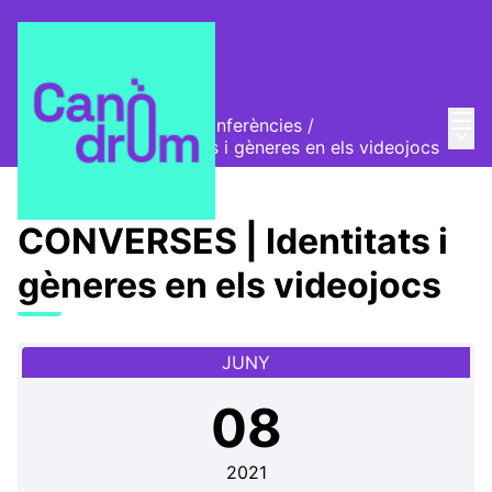
Menú
Entra
Inscriu-te als tallers i conferències
/
Menú 
CONVERSES | Identitats i gèneres en els videojocs
CONVERSES | Identitats i
gèneres en els videojocs
JUNY
08
2021