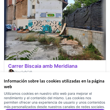
Carrer Biscaia amb Meridiana
Elior
0
0
Información sobre las cookies utilizadas en la página
web
Utilizamos cookies en nuestro sitio web para mejorar el
Términos y condiciones de uso
rendimiento y el contenido del mismo. Las cookies nos
Configuración de cookies
permiten ofrecer una experiencia de usuario y unos contenidos
Comunitat Canòdrom en Facebook
(Link extern)
Comunitat Canòdrom en Instagram
(Link extern)
Comunitat Canòdrom en YouTube
(Link extern)
Castellano
más personalizados desde nuestros canales de redes sociales.
Triar la llengua
Elegir el idioma
Choose language