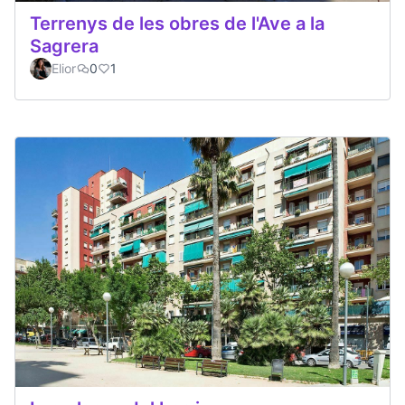
Terrenys de les obres de l'Ave a la
Sagrera
Elior
0
1