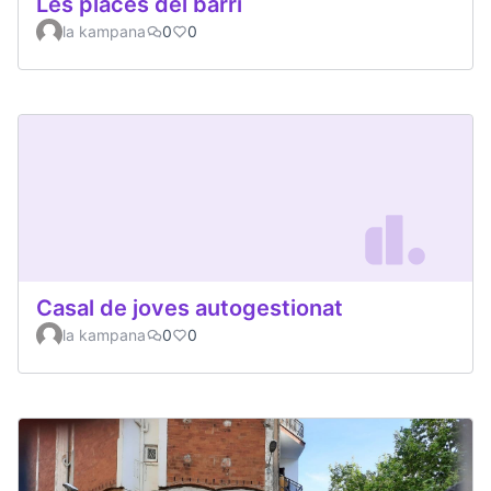
Les places del barri
la kampana
0
0
Casal de joves autogestionat
la kampana
0
0