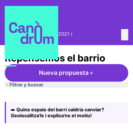
Menú
Entra
Biennal Ciutat i Ciència 2021
/
Menú 
Repensemos el barrio
Repensemos el barrio
Nueva propuesta
Filtrar y buscar
Saltar el mapa
Leaflet
|
©
HERE maps
El siguiente elemento es un mapa que presenta los compo
+
➡️
Quins espais del barri caldria canviar?
−
Geolocalitza'ls i explica'ns el motiu!