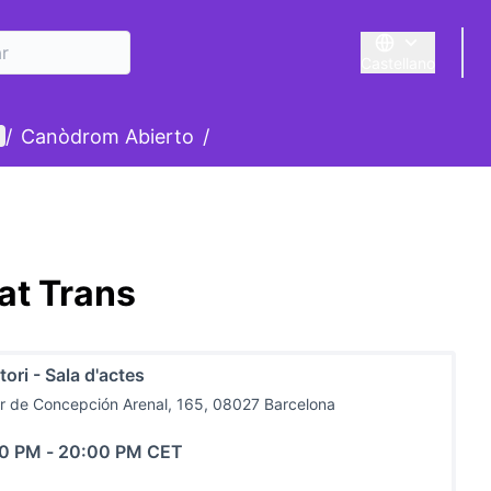
Castellano
Triar la llengua
E
enú de usuario
/
Canòdrom Abierto
/
tat Trans
tori - Sala d'actes
r de Concepción Arenal, 165, 08027 Barcelona
00 PM
-
20:00 PM CET