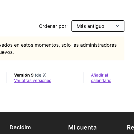
Ordenar por:
vados en estos momentos, solo las administradoras
uevos.
Versión 9
(de 9)
Añadir al
ver otras versiones
calendario
Mi cuenta
Re
Decidim