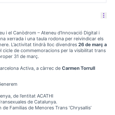
Cont
eu i el Canòdrom – Ateneu d’Innovació Digital i
a xerrada i una taula rodona per reivindicar els
re. L’activitat tindrà lloc divendres
26 de març a
 cicle de commemoracions per la visibilitat trans
proper 31 de març.
rcelona Activa, a càrrec de
Carmen Torrull
 Generem
enya, de l’entitat ACATHI
 Transexuales de Catalunya.
ón de Familias de Menores Trans ‘Chrysallis’