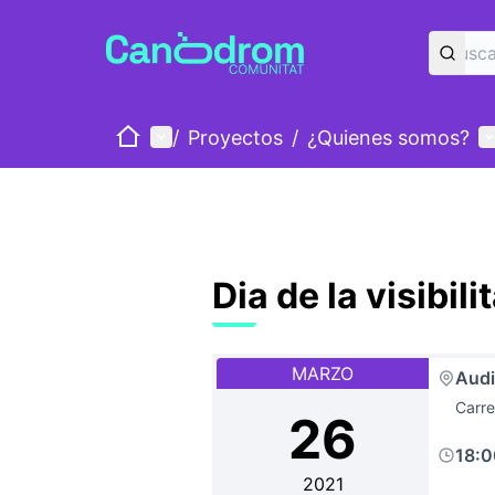
Inicio
Menú principal
M
/
Proyectos
/
¿Quienes somos?
Dia de la visibili
MARZO
Audi
Carre
26
18:
2021