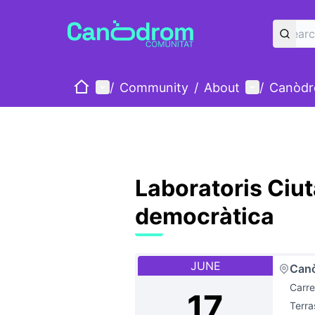
Home
Main menu
User menu
/
Community
/
About
/
Canòdr
Laboratoris Ciut
democràtica
JUNE
Canò
Carre
17
Terr