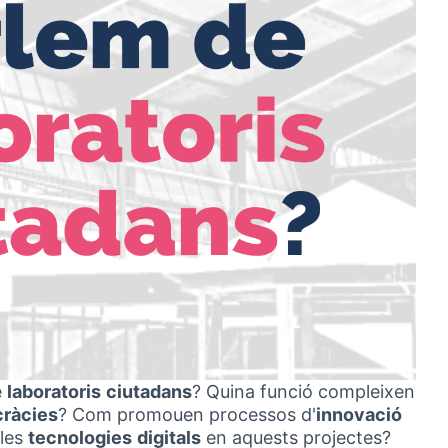
e
laboratoris
ciutadans
? Quina funció compleixen
ràcies
? Com promouen processos d'
innovació
 les
tecnologies
digitals
en aquests projectes?