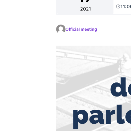
11:
2021
Official meeting