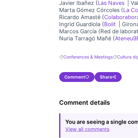
Javier Ibañez (
Las Naves
| Va
(Exte
Marta Gómez Córcoles (
La C
Ricardo Amasté (
Colaborabor
Ingrid Guardiola (
Bolit
| Giron
(External
Marcos García (Red de labora
Nuria Tarragó Mañé (
Ateneu9B
Conferences & Meetings
Cultura dig
Filter results for: Conferences & Meetin
Filter results
Comment
Share
Comment details
You are seeing a single c
View all comments