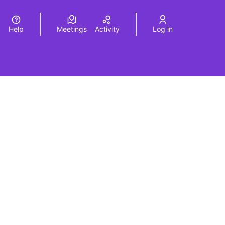
Help
Meetings
Activity
Log in
a
Elegir el idioma
Choose language