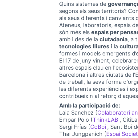
Quins sistemes de
governanç
segons els seus territoris? C
als seus diferents i canviants
Ateneus, laboratoris, espais d
són més els
espais per pensar
amb i des de la
ciutadania
, a
tecnologies
lliures
i la
cultur
formes i models emergents d’ec
El 17 de juny vinent, celebrar
altres espais clau en l'ecosis
Barcelona i altres ciutats de 
de treball, la seva forma d'org
les diferents experiències i ex
contribueixin al reforç d'aques
Amb la participació de:
Laia Sanchez (
Colaboratori a
Empar Polo (
ThinkLAB
, CitiL
(Externa
Sergi Frías (
CoBoi
, Sant Boi d
(External lin
Thai Jungpanich (
Espai Socie