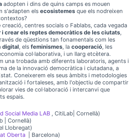
a
adopten i dins de quins camps es mouen
om s'adapten els
ecosistemes
que els nodreixen
 contextos?
e creació, centres socials o Fablabs, cada vegada
 i crear els reptes democràtics de les ciutats
,
 través de qüestions tan fonamentals com les
a
digital
, els
feminismes
, la
cooperació
, les
onomia col·laborativa, i un llarg etcètera.
em una trobada amb diferents laboratoris, agents i
tema de la innovació democràtica i ciutadana, a
l'Estat. Coneixerem els seus àmbits i metodologies
anització i fortaleses, amb l'objectiu de compartir
plorar vies de col·laboració i intercanvi que
ts espais.
nd Social Media LAB
, CitiLab| Cornellà)
(External link)
ab | Cornellà)
l link)
el Llobregat)
k)
tat Oberta
| Barcelona)