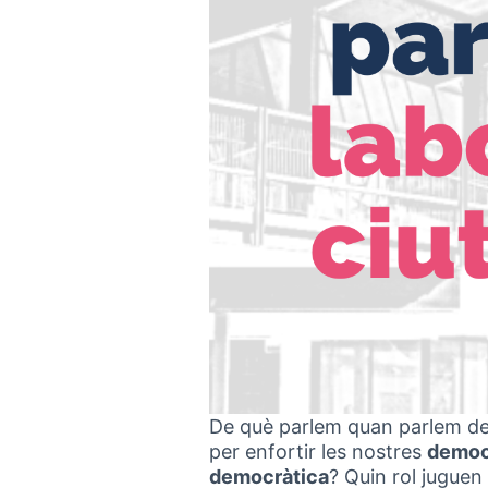
De què parlem quan parlem d
per enfortir les nostres
democ
democràtica
? Quin rol juguen