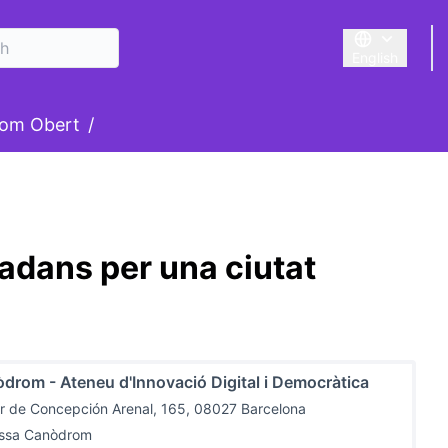
English
Triar la llengu
om Obert
/
adans per una ciutat
drom - Ateneu d'Innovació Digital i Democràtica
r de Concepción Arenal, 165, 08027 Barcelona
assa Canòdrom