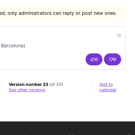
d, only administrators can reply or post new ones.
ment 22711)
 Barcelona)
0
0
Version number 33
(of 33)
Add to
see other versions
calendar